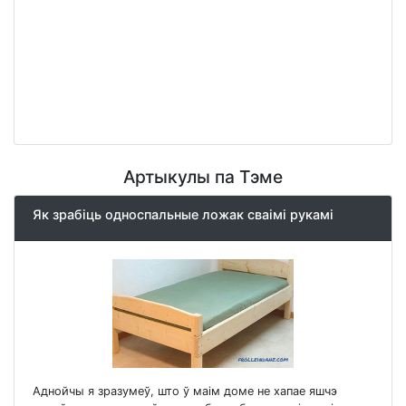
Артыкулы па Тэме
Як зрабіць односпальные ложак сваімі рукамі
Аднойчы я зразумеў, што ў маім доме не хапае яшчэ