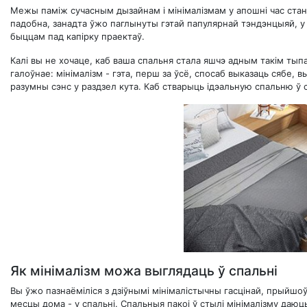
Межы паміж сучасным дызайнам і мінімалізмам у апошні час ста
падобна, занадта ўжо паглынуты гэтай папулярнай тэндэнцыяй, у 
быццам пад капірку праектаў.
Калі вы не хочаце, каб ваша спальня стала яшчэ адным такім ты
галоўнае: мінімалізм - гэта, перш за ўсё, спосаб выказаць сябе,
разумны сэнс у раздзел кута. Каб стварыць ідэальную спальню ў с
Як мінімалізм можа выглядаць ў спальні
Вы ўжо пазнаёміліся з дзіўнымі мінімалістычны гасцінай, прыйшоў
месцы дома - у спальні. Спальныя пакоі ў стылі мінімалізму даю