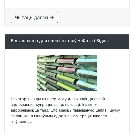
Чытаць далей →
Віды шпалер для сцен і столяў + Фота і Відэа
Некаторыя віды шпалер могуць пахваліцца сваёй
здольнасцю, супрацьстаяць вільгаці. Іншыя ж
адрозніваюцца тым, што маюць павышаную цёпла і шуму
ізаляцыю, а галоўным адрозненнем трэціх шпалер
з'яўляецц...