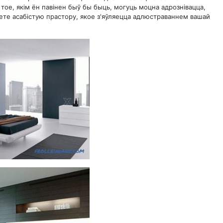
тое, якім ён павінен быў бы быць, могуць моцна адрознівацца,
руете асабістую прастору, якое з'яўляецца адлюстраваннем вашай