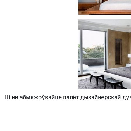
Ці не абмяжоўвайце палёт дызайнерскай дум