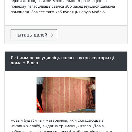
адной ложка, на якой можна было б размясціць які
прыехаў пагасцяваць сваяка або заседзеўшыся дапазна
прыяцеля. Замест таго каб купляць новую мэблю,...
Чытаць далей →
Як і чым лепш уцяпліць сцены знутры кватэры ці
дома + Відэа
Новыя будаўнічыя матэрыялы, якія складаюцца з
некалькіх слаёў, выдатна трымаюць цяпло. Дома,
пабудаваныя з іх, нашмат танней у абслугоўванні, чым