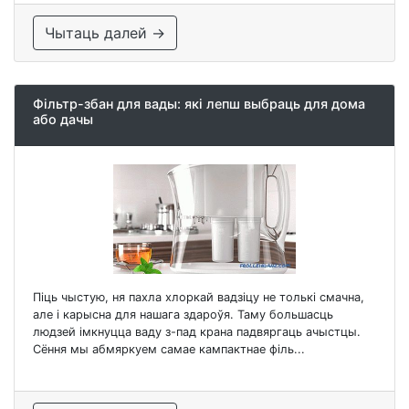
Чытаць далей →
Фільтр-збан для вады: які лепш выбраць для дома
або дачы
Піць чыстую, ня пахла хлоркай вадзіцу не толькі смачна,
але і карысна для нашага здароўя. Таму большасць
людзей імкнуцца ваду з-пад крана падвяргаць ачыстцы.
Сёння мы абмяркуем самае кампактнае філь...