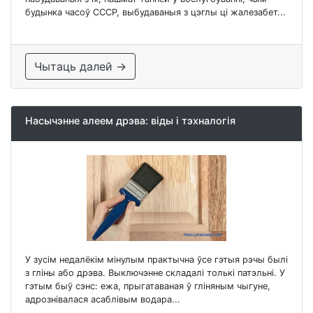
будынка часоў СССР, выбудаваныя з цэглы ці жалезабет...
Чытаць далей →
Насычэнне алеем дрэва: віды і тэхналогія
У зусім недалёкім мінулым практычна ўсе гэтыя рэчы былі
з гліны або дрэва. Выключэнне складалі толькі патэльні. У
гэтым быў сэнс: ежа, прыгатаваная ў гліняным чыгуне,
адрознівалася асаблівым водара...