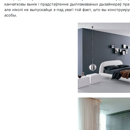
канчатковы вынік і прадстаўленне дыпламаваных дызайнераў пра 
але ніколі не выпускайце з-пад увагі той факт, што вы конструи
асобы.