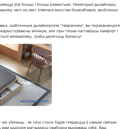
новяцца ўсё больш і больш размытымі. Некаторыя дызайнеры,
выніку чаго на свет з'явілася мноства безасабовыя, зробленых
павых, шаблонным дызайнерскім "тварэннем", вы пераканаецеся
 выкарыстоўваючы мінімум, але пры гэтым паставіўшы камфорт і
тылі мінімалізму, трэба дасягнуць балансу!
 час убачыць , як гэты стыль будзе глядзецца ў самым святым
ць вам шырокія магчымасці свабодна выказваць сябе. Ваш