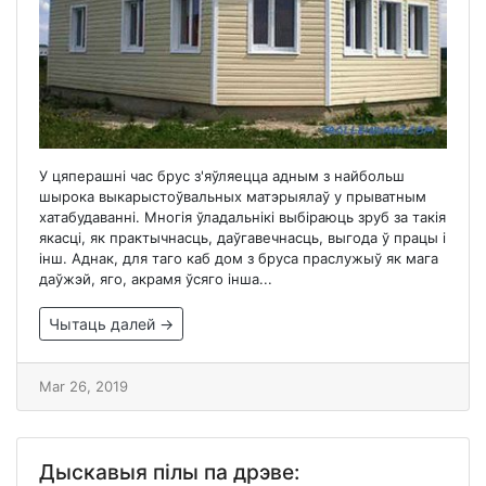
У цяперашні час брус з'яўляецца адным з найбольш
шырока выкарыстоўвальных матэрыялаў у прыватным
хатабудаванні. Многія ўладальнікі выбіраюць зруб за такія
якасці, як практычнасць, даўгавечнасць, выгода ў працы і
інш. Аднак, для таго каб дом з бруса праслужыў як мага
даўжэй, яго, акрамя ўсяго інша...
Чытаць далей →
Mar 26, 2019
Дыскавыя пілы па дрэве: