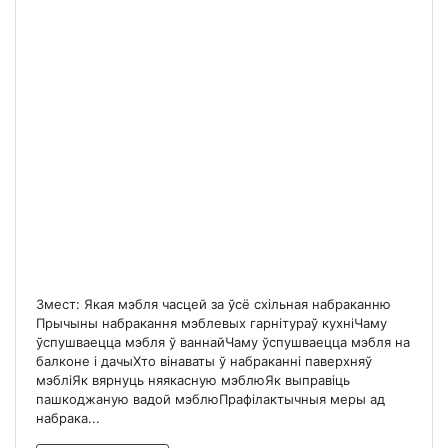
Змест: Якая мэбля часцей за ўсё схільная набраканню
Прычыны набракання мэблевых гарнітураў кухніЧаму
ўспушваецца мэбля ў ваннайЧаму ўспушваецца мэбля на
балконе і дачыХто вінаваты ў набраканні паверхняў
мэбліЯк вярнуць няякасную мэблюЯк выправіць
пашкоджаную вадой мэблюПрафілактычныя меры ад
набрака...