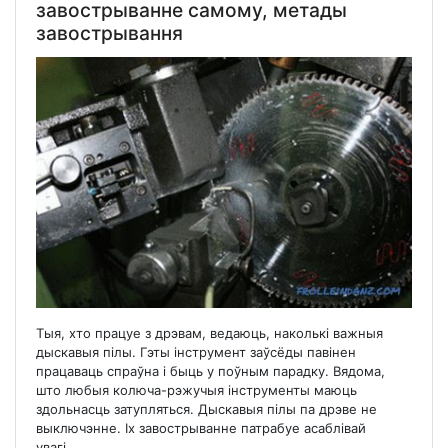
завострыванне самому, метады
завострывання
Тыя, хто працуе з дрэвам, ведаюць, наколькі важныя
дыскавыя пілы. Гэты інструмент заўсёды павінен
працаваць спраўна і быць у поўным парадку. Вядома,
што любыя колюча-рэжучыя інструменты маюць
здольнасць затупляться. Дыскавыя пілы па дрэве не
выключэнне. Іх завострыванне патрабуе асаблівай
увагі....