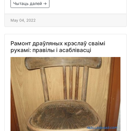
Чытаць далей →
May 04, 2022
Рамонт драўляных крэслаў сваімі
рукамі: правілы і асаблівасці