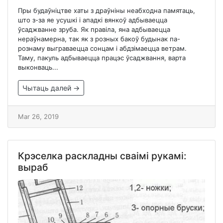
Пры будаўніцтве хаты з драўніны неабходна памятаць,
што з-за яе усушкі і ападкі вянкоў адбываецца
ўсаджванне зруба. Як правіла, яна адбываецца
нераўнамерна, так як з розных бакоў будынак па-
рознаму выграваецца сонцам і абдзімаецца ветрам.
Таму, пакуль адбываецца працэс ўсаджвання, варта
выконваць...
Чытаць далей →
Mar 26, 2019
Крэселка раскладны сваімі рукамі:
выраб