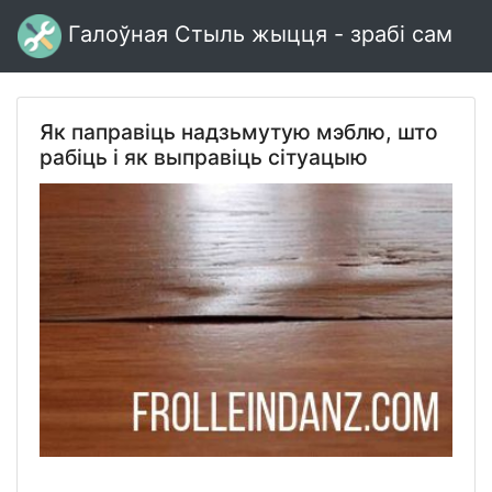
Галоўная Стыль жыцця - зрабі сам
Як паправіць надзьмутую мэблю, што
рабіць і як выправіць сітуацыю