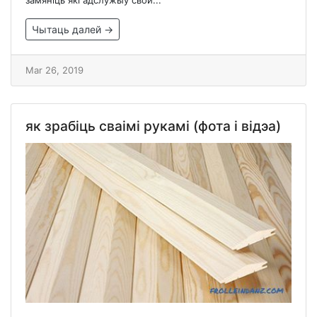
замяніць які адслужыў свой...
Чытаць далей →
Mar 26, 2019
як зрабіць сваімі рукамі (фота і відэа)