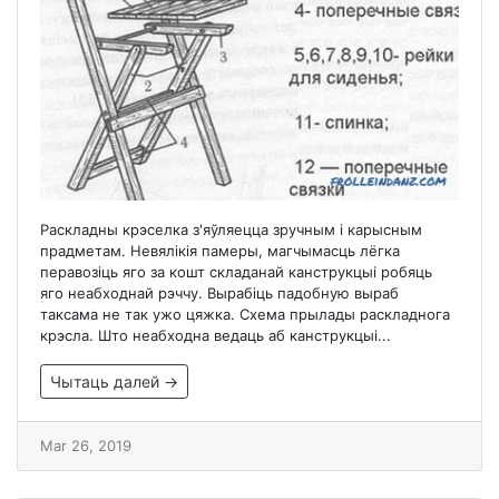
Раскладны крэселка з'яўляецца зручным і карысным
прадметам. Невялікія памеры, магчымасць лёгка
перавозіць яго за кошт складанай канструкцыі робяць
яго неабходнай рэччу. Вырабіць падобную выраб
таксама не так ужо цяжка. Схема прылады раскладнога
крэсла. Што неабходна ведаць аб канструкцыі...
Чытаць далей →
Mar 26, 2019