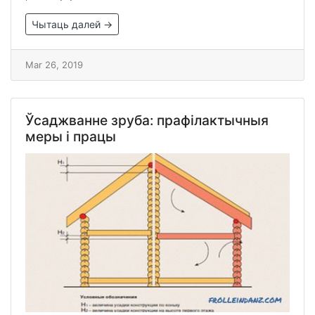
Чытаць далей →
Mar 26, 2019
Ўсаджванне зруба: прафілактычныя
меры і працы