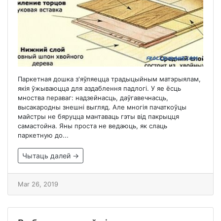
Паркетная дошка з'яўляецца традыцыйным матэрыялам,
якія ўжываюцца для аздаблення падлогі. У яе ёсць
мноства пераваг: надзейнасць, даўгавечнасць,
высакародны знешні выгляд. Але многія пачаткоўцы
майстры не бяруцца мантаваць гэты від пакрыцця
самастойна. Яны проста не ведаюць, як слаць
паркетную до...
Чытаць далей →
Mar 26, 2019