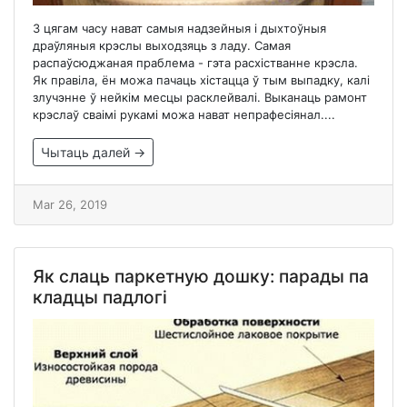
З цягам часу нават самыя надзейныя і дыхтоўныя
драўляныя крэслы выходзяць з ладу. Самая
распаўсюджаная праблема - гэта расхістванне крэсла.
Як правіла, ён можа пачаць хістацца ў тым выпадку, калі
злучэнне ў нейкім месцы расклейвалі. Выканаць рамонт
крэслаў сваімі рукамі можа нават непрафесіянал....
Чытаць далей →
Mar 26, 2019
Як слаць паркетную дошку: парады па
кладцы падлогі