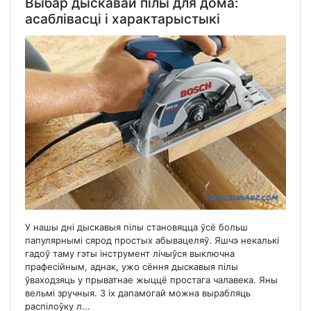
Выбар дыскавай пілы для дома:
асаблівасці і характарыстыкі
У нашы дні дыскавыя пілы становяцца ўсё больш
папулярнымі сярод простых абывацеляў. Яшчэ некалькі
гадоў таму гэты інструмент лічыўся выключна
прафесійным, аднак, ужо сёння дыскавыя пілы
ўваходзяць у прыватнае жыццё простага чалавека. Яны
вельмі зручныя. З іх дапамогай можна вырабляць
распілоўку л...