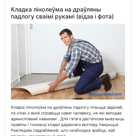
Кладка лінолеўма на драўляны
падлогу сваімі рукамі (відэа і фота)
Кладка лінолеўма на драўляны падлогу лічыцца задачай,
па сілах з якой справіцца нават чалавеку, не які валодае
адмысловымі навыкамі . Для гэтага дастаткова вывучыць
правілы і тонкасці кладкі дадзенага выгляду пакрыцця.
Разгледзім падрабязней, што неабходна зрабіць, каб