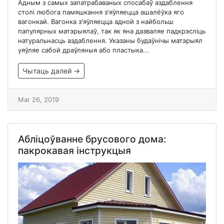
Адным з самых запатрабаваных спосабаў аздаблення
столі любога памяшкання з'яўляецца ашалёўка яго
вагонкай. Вагонка з'яўляецца адной з найбольш
папулярных матэрыялаў, так як яна дазваляе падкрэсліць
натуральнасць аздаблення. Указаны будаўнічы матэрыял
уяўляе сабой драўляныя або пластыка...
Чытаць далей →
Mar 26, 2019
Абліцоўванне брусового дома:
пакрокавая інструкцыя