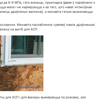
а да 6-9 МПа, гэта значыць, прыкладна ўдвая ў параўнанні з
ца мала і не нарміруецца з-за таго, што нават інтэнсіўнае
аласць драўняных валокнаў, а менавіта гэтым вызначаецца
расслаення. Менавіта паслабленне сувязяў паміж драўнянымі
ласці на выгіб для АСП.
іты для АСП і для фанеры вымяраецца па рознаму, але