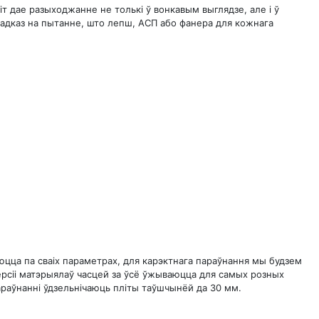
іт дае разыходжанне не толькі ў вонкавым выглядзе, але і ў
 адказ на пытанне, што лепш, АСП або фанера для кожнага
аюцца па сваіх параметрах, для карэктнага параўнання мы будзем
версіі матэрыялаў часцей за ўсё ўжываюцца для самых розных
раўнанні ўдзельнічаюць пліты таўшчынёй да 30 мм.