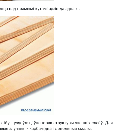
ца пад прамымі кутамі адзін да аднаго.
ыгібу - уздоўж ці ўпоперак структуры знешніх слаёў. Для
выя злучныя - карбамідна і фенольныя смалы.