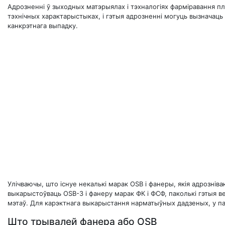
Адрозненні ў зыходных матэрыялах і тэхналогіях фарміравання пл
тэхнічных характарыстыках, і гэтыя адрозненні могуць вызначаць
канкрэтнага выпадку.
Улічваючы, што існуе некалькі марак OSB і фанеры, якія адрознів
выкарыстоўваць OSB-3 і фанеру марак ФК і ФСФ, паколькі гэтыя 
мэтаў. Для карэктнага выкарыстання нарматыўных дадзеных, у па
Што трывалей фанера або OSB