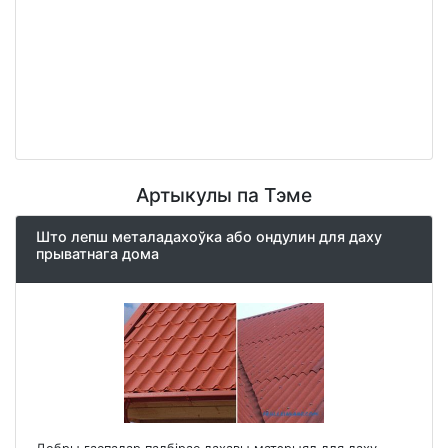
Артыкулы па Тэме
Што лепш металадахоўка або ондулин для даху
прыватнага дома