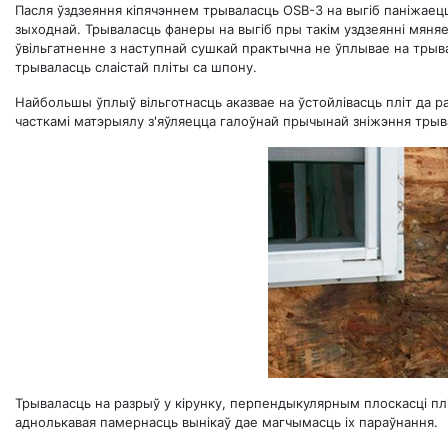
Пасля ўздзеяння кіпячэннем трываласць OSB-3 на выгіб паніжаецц
зыходнай. Трываласць фанеры на выгіб пры такім уздзеянні мяняец
ўвільгатненне з наступнай сушкай практычна не ўплывае на трыв
трываласць слаістай пліты са шпону.
Найбольшы ўплыў вільготнасць аказвае на ўстойлівасць пліт да 
часткамі матэрыялу з'яўляецца галоўнай прычынай зніжэння трыва
Трываласць на разрыў у кірунку, перпендыкулярным плоскасці пл
аднолькавая памернасць вынікаў дае магчымасць іх параўнання.