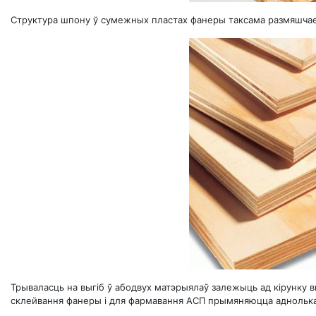
Структура шпону ў сумежных пластах фанеры таксама размяшчаец
Трываласць на выгіб ў абодвух матэрыялаў залежыць ад кірунку в
склейвання фанеры і для фармавання АСП прымяняюцца аднолька