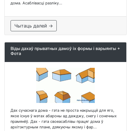
дома. Асаблівасці разліку...
Чытаць далей →
Віды дахаў прыватных дамоў іх формы і варыянты +
Фота
Дах сучаснага дома - гэта не проста накрыццё для яго,
якое існуе ў мэтах абароны ад дажджу, снегу і сонечных
прамянёў. Дах - гэта своеасаблівы працяг дома ў
архітэктурным плане, дзякуючы якому і фар...