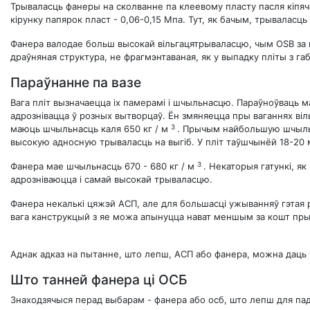
Трываласць фанеры на сколванне па клеевому пласту пасля кіпячэ
кірунку папярок пласт - 0,06-0,15 Мпа. Тут, як бачым, трываласць
Фанера валодае больш высокай вільгацятрываласцю, чым OSB за к
драўняная структура, не фрагмэнтаваная, як у выпадку пліты з г
Параўнанне па вазе
Вага пліт вызначаецца іх памерамі і шчыльнасцю. Параўноўваць 
адрознівацца ў розных вытворцаў. Ён змяняецца пры ваганнях віль
3
маюць шчыльнасць каля 650 кг / м
. Прычым найбольшую шчыльн
высокую адносную трываласць на выгіб. У пліт таўшчынёй 18-20 
3
Фанера мае шчыльнасць 670 - 680 кг / м
. Некаторыя гатункі, як
адрозніваюцца і самай высокай трываласцю.
Фанера некалькі цяжэй АСП, але для большасці ужыванняў гэтая р
вага канструкцый з яе можа апынуцца нават меншым за кошт пры
Аднак адказ на пытанне, што лепш, АСП або фанера, можна даць то
Што танней фанера ці ОСБ
Знаходзячыся перад выбарам - фанера або осб, што лепш для падл