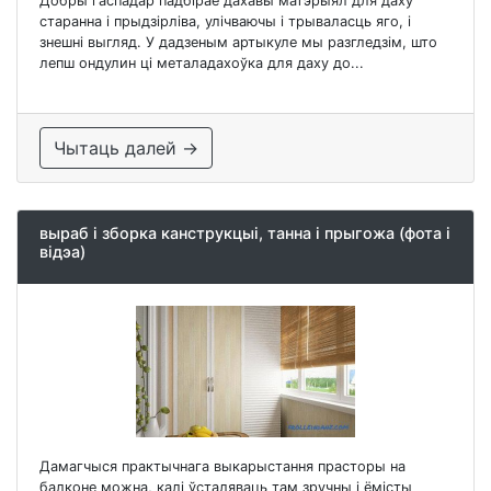
Добры гаспадар падбірае дахавы матэрыял для даху
старанна і прыдзірліва, улічваючы і трываласць яго, і
знешні выгляд. У дадзеным артыкуле мы разгледзім, што
лепш ондулин ці металадахоўка для даху до...
Чытаць далей →
выраб і зборка канструкцыі, танна і прыгожа (фота і
відэа)
Дамагчыся практычнага выкарыстання прасторы на
балконе можна, калі ўсталяваць там зручны і ёмісты