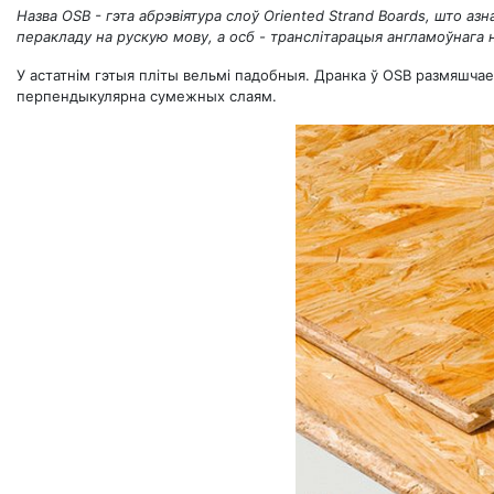
Назва OSB - гэта абрэвіятура слоў Oriented Strand Boards, што аз
перакладу на рускую мову, а осб - транслітарацыя англамоўнага 
У астатнім гэтыя пліты вельмі падобныя. Дранка ў OSB размяшчае
перпендыкулярна сумежных слаям.