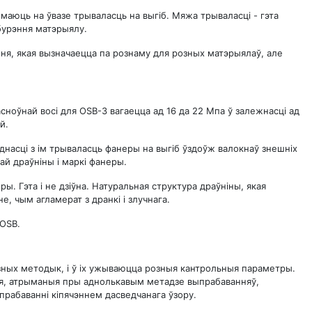
 маюць на ўвазе трываласць на выгіб. Мяжа трываласці - гэта
бурэння матэрыялу.
ння, якая вызначаецца па рознаму для розных матэрыялаў, але
ноўнай восі для OSB-3 вагаецца ад 16 да 22 Мпа ў залежнасці ад
й.
днасці з ім трываласць фанеры на выгіб ўздоўж валокнаў знешніх
ай драўніны і маркі фанеры.
ы. Гэта і не дзіўна. Натуральная структура драўніны, якая
, чым агламерат з дранкі і злучнага.
 OSB.
зных методык, і ў іх ужываюцца розныя кантрольныя параметры.
ыя, атрыманыя пры аднолькавым метадзе выпрабаванняў,
ыпрабаванні кіпячэннем дасведчанага ўзору.