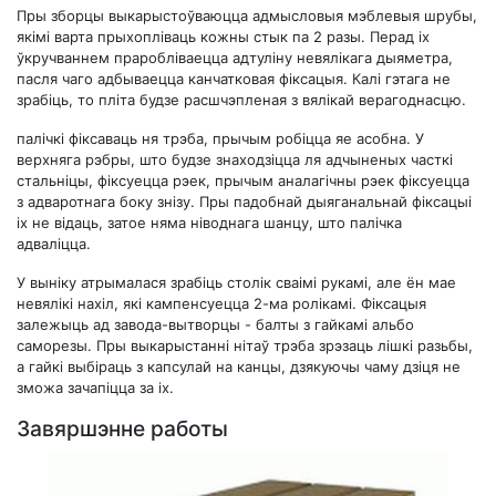
Пры зборцы выкарыстоўваюцца адмысловыя мэблевыя шрубы,
якімі варта прыхопліваць кожны стык па 2 разы. Перад іх
ўкручваннем праробліваецца адтуліну невялікага дыяметра,
пасля чаго адбываецца канчатковая фіксацыя. Калі гэтага не
зрабіць, то пліта будзе расшчэпленая з вялікай верагоднасцю.
палічкі фіксаваць ня трэба, прычым робіцца яе асобна. У
верхняга рэбры, што будзе знаходзіцца ля адчыненых часткі
стальніцы, фіксуецца рэек, прычым аналагічны рэек фіксуецца
з адваротнага боку знізу. Пры падобнай дыяганальнай фіксацыі
іх не відаць, затое няма ніводнага шанцу, што палічка
адваліцца.
У выніку атрымалася зрабіць столік сваімі рукамі, але ён мае
невялікі нахіл, які кампенсуецца 2-ма ролікамі. Фіксацыя
залежыць ад завода-вытворцы - балты з гайкамі альбо
саморезы. Пры выкарыстанні нітаў трэба зрэзаць лішкі разьбы,
а гайкі выбіраць з капсулай на канцы, дзякуючы чаму дзіця не
зможа зачапіцца за іх.
Завяршэнне работы