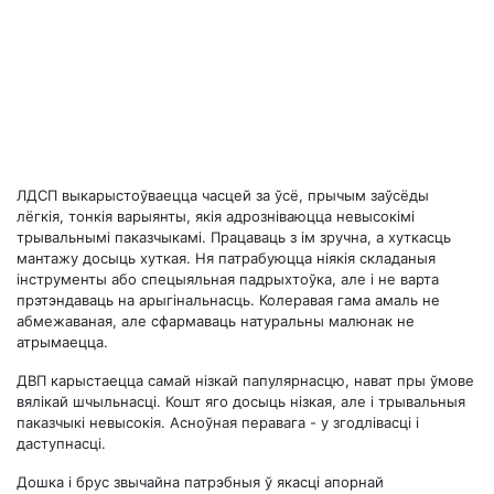
ЛДСП выкарыстоўваецца часцей за ўсё, прычым заўсёды
лёгкія, тонкія варыянты, якія адрозніваюцца невысокімі
трывальнымі паказчыкамі. Працаваць з ім зручна, а хуткасць
мантажу досыць хуткая. Ня патрабуюцца ніякія складаныя
інструменты або спецыяльная падрыхтоўка, але і не варта
прэтэндаваць на арыгінальнасць. Колеравая гама амаль не
абмежаваная, але сфармаваць натуральны малюнак не
атрымаецца.
ДВП карыстаецца самай нізкай папулярнасцю, нават пры ўмове
вялікай шчыльнасці. Кошт яго досыць нізкая, але і трывальныя
паказчыкі невысокія. Асноўная перавага - у згодлівасці і
даступнасці.
Дошка і брус звычайна патрэбныя ў якасці апорнай