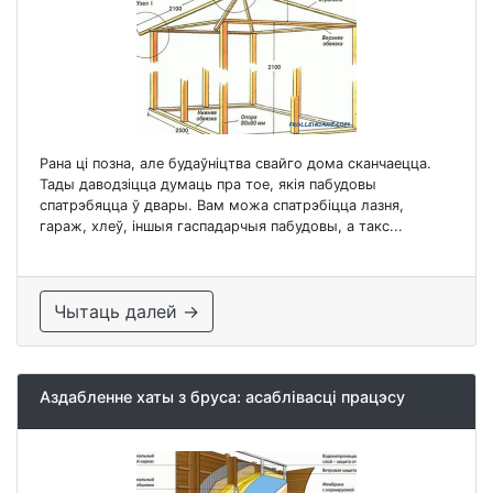
Рана ці позна, але будаўніцтва свайго дома сканчаецца.
Тады даводзіцца думаць пра тое, якія пабудовы
спатрэбяцца ў двары. Вам можа спатрэбіцца лазня,
гараж, хлеў, іншыя гаспадарчыя пабудовы, а такс...
Чытаць далей →
Аздабленне хаты з бруса: асаблівасці працэсу