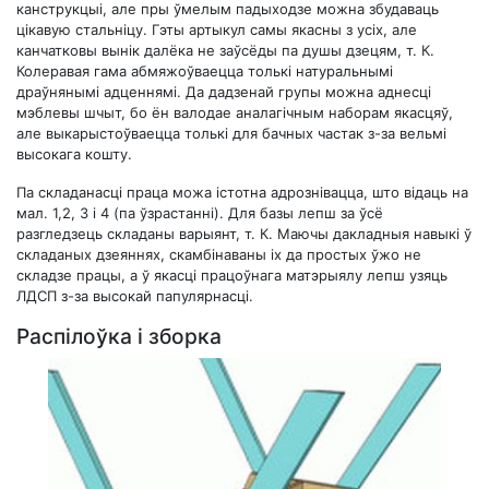
канструкцыі, але пры ўмелым падыходзе можна збудаваць
цікавую стальніцу. Гэты артыкул самы якасны з усіх, але
канчатковы вынік далёка не заўсёды па душы дзецям, т. К.
Колеравая гама абмяжоўваецца толькі натуральнымі
драўнянымі адценнямі. Да дадзенай групы можна аднесці
мэблевы шчыт, бо ён валодае аналагічным наборам якасцяў,
але выкарыстоўваецца толькі для бачных частак з-за вельмі
высокага кошту.
Па складанасці праца можа істотна адрознівацца, што відаць на
мал. 1,2, 3 і 4 (па ўзрастанні). Для базы лепш за ўсё
разгледзець складаны варыянт, т. К. Маючы дакладныя навыкі ў
складаных дзеяннях, скамбінаваны іх да простых ўжо не
складзе працы, а ў якасці працоўнага матэрыялу лепш узяць
ЛДСП з-за высокай папулярнасці.
Распілоўка і зборка