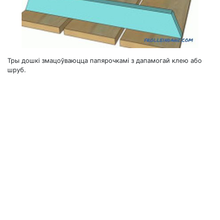
Тры дошкі змацоўваюцца папярочкамі з дапамогай клею або
шруб.