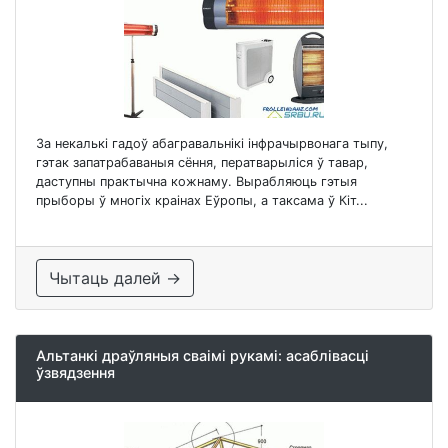
За некалькі гадоў абагравальнікі інфрачырвонага тыпу,
гэтак запатрабаваныя сёння, ператварыліся ў тавар,
даступны практычна кожнаму. Вырабляюць гэтыя
прыборы ў многіх краінах Еўропы, а таксама ў Кіт...
Чытаць далей →
Альтанкі драўляныя сваімі рукамі: асаблівасці
ўзвядзення