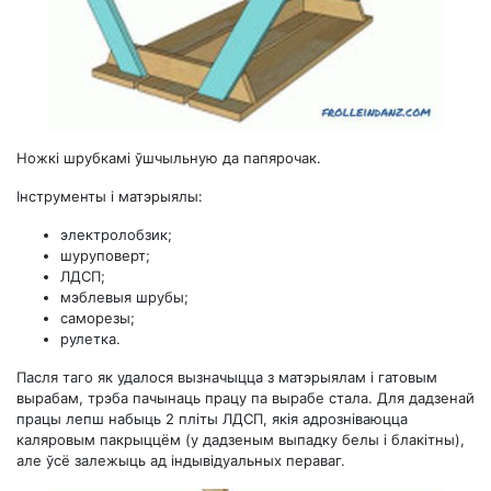
Ножкі шрубкамі ўшчыльную да папярочак.
Інструменты і матэрыялы:
электролобзик;
шуруповерт;
ЛДСП;
мэблевыя шрубы;
саморезы;
рулетка.
Пасля таго як удалося вызначыцца з матэрыялам і гатовым
вырабам, трэба пачынаць працу па вырабе стала. Для дадзенай
працы лепш набыць 2 пліты ЛДСП, якія адрозніваюцца
каляровым пакрыццём (у дадзеным выпадку белы і блакітны),
але ўсё залежыць ад індывідуальных пераваг.