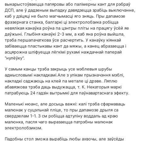
выкарыстоўваецца папяровы або палімерны кант для рэбраў
ДСП, але ў дадзеным выпадку давядзецца зрабіць выключэнне,
каб у дзіцяці не было магчымасці яго зняць. Пры дапамозе
фрэзернага станка, балгаркі ці электролобзика робіцца
невялікая канаўка роўна па цэнтры пліты на працягу ўсёй яе
даўжыні. Глыбіня канаўкі 2-3 мм, а каб яна роўна выйшла,
трэба першапачаткова ўсе расчертить. У канаўку кіянкай
забіваецца пластыкавы кант да мяжы, а канец абразаецца і
асцярожна шліфуецца лёгкімі рухамі наждачнай паперай
"нулёўку".
У самым канцы трэба закрыць усе мэблевыя шрубы
адмысловымі накладкамі.Але з улікам прызначэння мэблі,
накладкі саджаюць на клей па метале ці дрэве. Ляплю
абавязкова трэба даць выдужацца, т. К. Некаторыя маркі
патрабуюць 24 гадзін вытрымкі для паўнавартаснага эфекту.
Маленькі нюанс, але досыць важкі: калі трэба сфармаваць
малюнак у суцэльнай пліце, то пры дапамозе дрыля са
свердзелам 1-1. 3 см робіцца адтуліну воддаль ад краю
малюнка, пасля чаго выразаецца патрэбны малюнак
электролобзиком.
Падобны стол зможа вырабіць любы ахвочы, але заўсёды