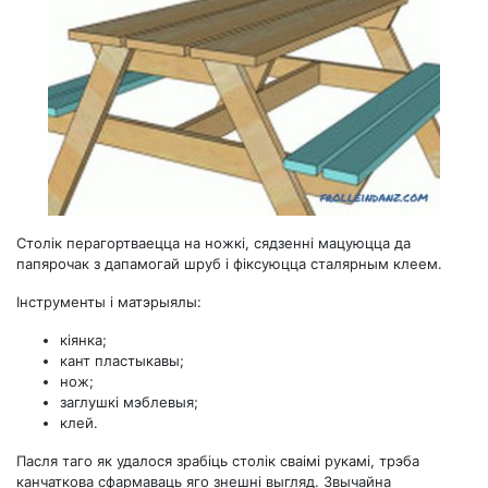
Столік перагортваецца на ножкі, сядзенні мацуюцца да
папярочак з дапамогай шруб і фіксуюцца сталярным клеем.
Інструменты і матэрыялы:
кіянка;
кант пластыкавы;
нож;
заглушкі мэблевыя;
клей.
Пасля таго як удалося зрабіць столік сваімі рукамі, трэба
канчаткова сфармаваць яго знешні выгляд. Звычайна