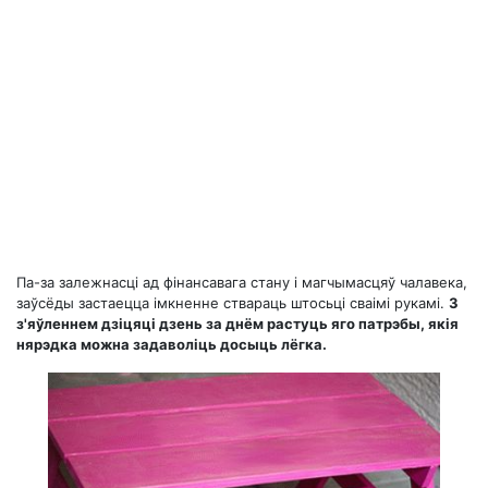
Па-за залежнасці ад фінансавага стану і магчымасцяў чалавека,
заўсёды застаецца імкненне ствараць штосьці сваімі рукамі.
З
з'яўленнем дзіцяці дзень за днём растуць яго патрэбы, якія
нярэдка можна задаволіць досыць лёгка.