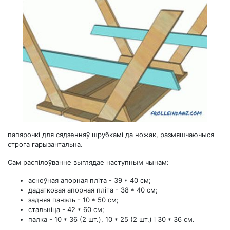
папярочкі для сядзенняў шрубкамі да ножак, размяшчаючыся
строга гарызантальна.
Сам распілоўванне выглядае наступным чынам:
асноўная апорная пліта - 39 * 40 см;
дадатковая апорная пліта - 38 * 40 см;
задняя панэль - 10 * 50 см;
стальніца - 42 * 60 см;
палка - 10 * 36 (2 шт.), 10 * 25 (2 шт.) і 30 * 36 см.