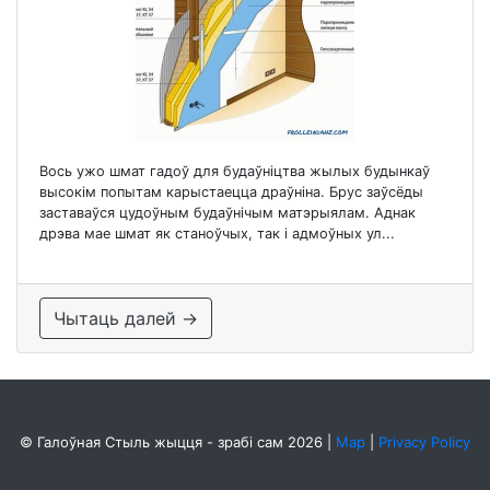
Вось ужо шмат гадоў для будаўніцтва жылых будынкаў
высокім попытам карыстаецца драўніна. Брус заўсёды
заставаўся цудоўным будаўнічым матэрыялам. Аднак
дрэва мае шмат як станоўчых, так і адмоўных ул...
Чытаць далей →
© Галоўная Стыль жыцця - зрабі сам 2026
|
Map
|
Privacy Policy