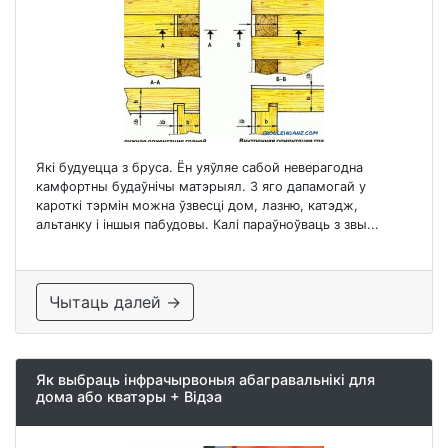
Які будуецца з бруса. Ён уяўляе сабой неверагодна
камфортны будаўнічы матэрыял. З яго дапамогай у
кароткі тэрмін можна ўзвесці дом, лазню, катэдж,
альтанку і іншыя пабудовы. Калі параўноўваць з звы...
Чытаць далей →
Як выбраць інфрачырвоныя абагравальнікі для
дома або кватэры + Відэа