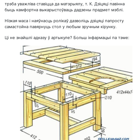
трэба уважліва ставіцца да матэрыялу, т. К. Дзіцяці павінна
быць камфортна выкарыстоўваць дадзены прадмет мэблі.
Нізкая маса і наяўнасць ролікаў дазволіць дзіцяці папросту
самастойна павярнуць стол у любым зручным кірунку.
Ці не знайшлі адказу ў артыкуле? Больш інфармацыі па тэме: