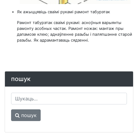
Як ажыццявіць сваімі рукамі рамонт табурэтак
Рамонт табурэтак сваімі рукамі: асноўныя варыянты
рамонту асобных частак. Рамонт ножак: мантаж пры
дапамозе клею; аднаўленне разьбы і паляпшэнне старой
разьбы. Як адрамантаваць сядзенні.
пошук
пошук