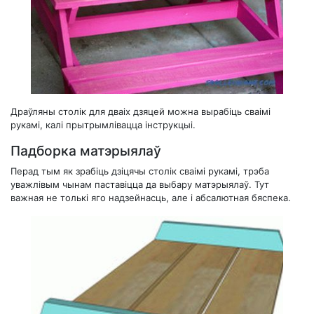
Драўляны столік для дваіх дзяцей можна вырабіць сваімі
рукамі, калі прытрымлівацца інструкцыі.
Падборка матэрыялаў
Перад тым як зрабіць дзіцячы столік сваімі рукамі, трэба
уважлівым чынам паставіцца да выбару матэрыялаў. Тут
важная не толькі яго надзейнасць, але і абсалютная бяспека.