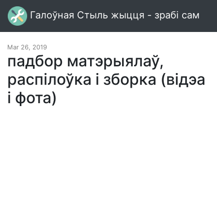
Галоўная Стыль жыцця - зрабі сам
Mar 26, 2019
падбор матэрыялаў,
распілоўка і зборка (відэа
і фота)