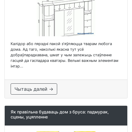
Калідор або пярэдні пакой з'яўляюцца тварам любога
дома. Ад таго, наколькі якасна тут усё
добраўпарадкавана, шмат у чым залежыць стаўленне
гасцей да гаспадара кватэры. Вельмі важным элементам
інтэр...
Чытаць далей →
Як правільна будаваць дом з бруса: падмурак,
сцены, уцяпленне