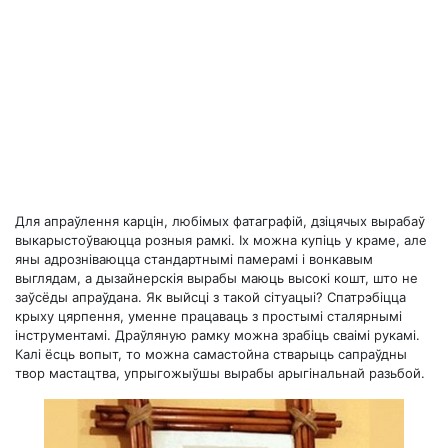
Для апраўлення карцін, любімых фатаграфій, дзіцячых вырабаў
выкарыстоўваюцца розныя рамкі. Іх можна купіць у краме, але
яны адрозніваюцца стандартнымі памерамі і вонкавым
выглядам, а дызайнерскія вырабы маюць высокі кошт, што не
заўсёды апраўдана. Як выйсці з такой сітуацыі? Спатрэбіцца
крыху цярпення, уменне працаваць з простымі сталярнымі
інструментамі. Драўляную рамку можна зрабіць сваімі рукамі.
Калі ёсць вопыт, то можна самастойна стварыць сапраўдны
твор мастацтва, упрыгожыўшы вырабы арыгінальнай разьбой.