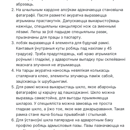
абрэзаць.
На шчыльным кардоне алоўкам адзначаецца становішча
фатаграфіі. Пасля разметкі акуратна выразаецца
атрыманы прастакутнік. Дапускаецца выкарыстоўваць
нажніцы, спецыяльны канцылярскі нож са зменнымі
лёзамі. Лепш за ўсё падыдзе спецыяльны разак,
прызначаны для працы з паспарту.
лобзік выразаецца 4 элемента для будучай рамкі.
Кантавыя ўнутраныя куты робяць пад нахілам у 45
градусаў. Трэба прадугледзець, каб краю атрымаліся
роўнымі і гладкімі, у адваротным выпадку пры склейванні
якаснага злучэння не атрымаецца.
На тарцы акуратна наносяць невялікая колькасць
сталярнага клею, элементы злучаюць паміж сабой,
заціскаюць іх шрубцынгамі.
Для рамкі можна выкарыстаць шкло, якое абароніць
фатаграфію ці карціну ад пашкоджанні. Шкло можна
выразаць самастойна, для выгоды прымяняецца
шкларэз. У спецыяліста можна замовіць не проста
гладкае шкло, а ўжо тое, якое мае дэкарыравання. Такая
рамка стане яшчэ больш прывабнай і стыльнай.
Для ўстаноўкі шкла папярэдне на адваротным баку
профілю робяць адмысловыя пазы. Пазы пазначаюцца на