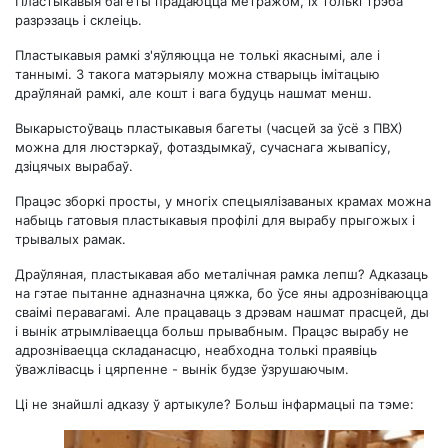
Пластыкавыя багеты прадаюцца метражом, іх толькі трэба
разрэзаць і склеіць.
Пластыкавыя рамкі з'яўляюцца не толькі якаснымі, але і
таннымі. З такога матэрыялу можна стварыць імітацыю
драўлянай рамкі, але кошт і вага будуць нашмат менш.
Выкарыстоўваць пластыкавыя багеты (часцей за ўсё з ПВХ)
можна для люстэркаў, фотаздымкаў, сучаснага жывапісу,
дзіцячых вырабаў.
Працэс зборкі просты, у многіх спецыялізаваных крамах можна
набыць гатовыя пластыкавыя профілі для вырабу прыгожых і
трывалых рамак.
Драўляная, пластыкавая або металічная рамка лепш? Адказаць
на гэтае пытанне адназначна цяжка, бо ўсе яны адрозніваюцца
сваімі перавагамі. Але працаваць з дрэвам нашмат прасцей, ды
і вынік атрымліваецца больш прывабным. Працэс вырабу не
адрозніваецца складанасцю, неабходна толькі праявіць
ўважлівасць і цярпенне - вынік будзе ўзрушаючым.
Ці не знайшлі адказу ў артыкуле? Больш інфармацыі па тэме: