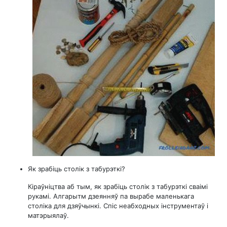
Як зрабіць столік з табурэткі?
Кіраўніцтва аб тым, як зрабіць столік з табурэткі сваімі
рукамі. Алгарытм дзеянняў па вырабе маленькага
століка для дзяўчынкі. Спіс неабходных інструментаў і
матэрыялаў.