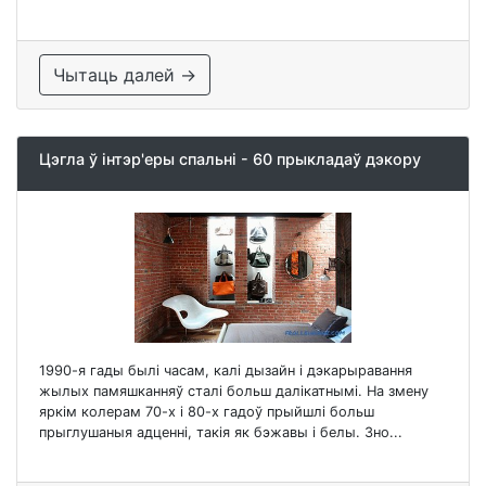
Чытаць далей →
Цэгла ў інтэр'еры спальні - 60 прыкладаў дэкору
1990-я гады былі часам, калі дызайн і дэкарыравання
жылых памяшканняў сталі больш далікатнымі. На змену
яркім колерам 70-х і 80-х гадоў прыйшлі больш
прыглушаныя адценні, такія як бэжавы і белы. Зно...