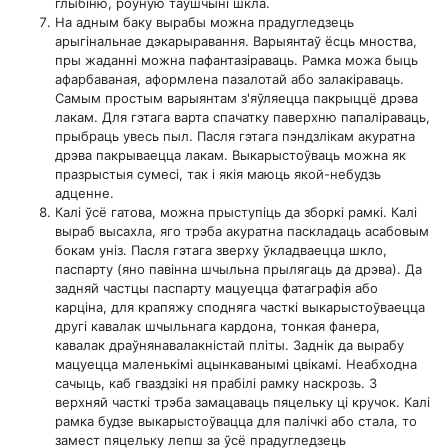
глыбіню, роўную таўшчыні шкла.
На адным баку вырабы можна прадугледзець
арыгінальнае дэкарыравання. Варыянтаў ёсць мноства,
пры жаданні можна пафантазіраваць. Рамка можа быць
афарбаваная, аформлена пазалотай або залакіраваць.
Самым простым варыянтам з'яўляецца пакрыццё дрэва
лакам. Для гэтага варта спачатку паверхню папаліраваць,
прыбраць увесь пыл. Пасля гэтага пэндзлікам акуратна
дрэва пакрываецца лакам. Выкарыстоўваць можна як
празрыстыя сумесі, так і якія маюць якой-небудзь
адценне.
Калі ўсё гатова, можна прыступіць да зборкі рамкі. Калі
выраб высахла, яго трэба акуратна паскладаць асабовым
бокам уніз. Пасля гэтага зверху ўкладваецца шкло,
паспарту (яно павінна шчыльна прылягаць да дрэва). Да
задняй частцы паспарту мацуецца фатаграфія або
карціна, для крапяжу сподняга часткі выкарыстоўваецца
другі кавалак шчыльнага кардона, тонкая фанера,
кавалак драўнянавалакністай пліты. Заднік да вырабу
мацуецца маленькімі ацынкаванымі цвікамі. Неабходна
сачыць, каб гваздзікі ня прабілі рамку наскрозь. З
верхняй часткі трэба замацаваць пяцельку ці кручок. Калі
рамка будзе выкарыстоўвацца для палічкі або стала, то
замест пяцельку лепш за ўсё прадугледзець