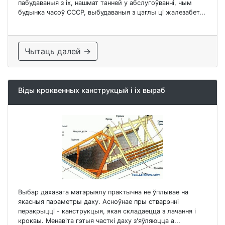
пабудаваныя з іх, нашмат танней у абслугоўванні, чым
будынка часоў СССР, выбудаваныя з цэглы ці жалезабет...
Чытаць далей →
Віды кроквенных канструкцый і іх выраб
Выбар дахавага матэрыялу практычна не ўплывае на
якасныя параметры даху. Асноўнае пры стварэнні
перакрыцці - канструкцыя, якая складаецца з лачання і
кроквы. Менавіта гэтыя часткі даху з'яўляюцца а...