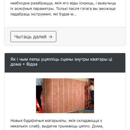
неабходна разабрацца, якія яго віды існуюць, і вывучыць
іх асноўныя параметры. Толькі пасля гэтага вы зможаце
падабраць інструмент, які будзе м...
Чытаць далей →
Як і чым лепш уцяпліць сцены знутры кватэры ці
дома + Відэа
Новыя будаўнічыя матэрыялы, якія складаюцца з
некалькіх слаёў, выдатна трымаюць цяпло. Дома,