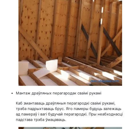
Мантаж драўляных перагародак сваімі рукамі
Каб змантаваць драўляныя перагародкі сваімі рукамі,
трэба падрыхтаваць брус. Яго памеры будуць залежаць
ад памераў і вагі будучай перагародкі. Пры неабходнасці
падстава трэба ўмацаваць.