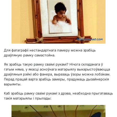
Для фатаграфіі нестандартнага памеру можна зрабіць
драўляную рамку самастойна.
Як зрабіць такую ​​рамку сваімі рукамі? Нічога складанага ў
гэтым няма, у якасці асноўнага матэрыялу выкарыстоўваюцца
драўляныя рэйкі або фанера, выразаць ўзоры можна лобзікам.
Перад працай варта зрабіць замеры, прадумаць дызайнерскія
варыянты.
Каб зрабіць рамку сваімі рукамі з дрэва, неабходна прыгатаваць
такія матэрыялы і прылады: