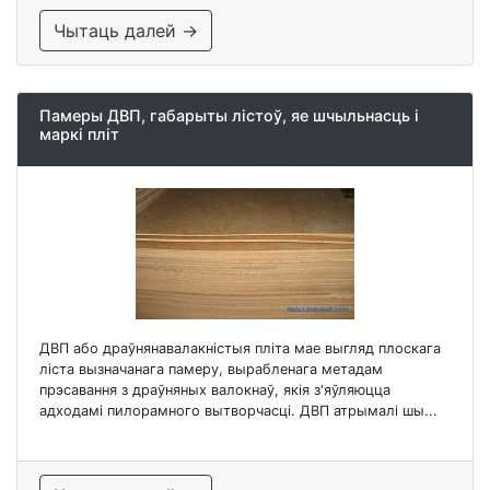
Чытаць далей →
Памеры ДВП, габарыты лістоў, яе шчыльнасць і
маркі пліт
ДВП або драўнянавалакністыя пліта мае выгляд плоскага
ліста вызначанага памеру, вырабленага метадам
прэсавання з драўняных валокнаў, якія з'яўляюцца
адходамі пилорамного вытворчасці. ДВП атрымалі шы...