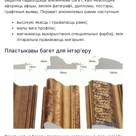
Выдатна падыходзіць алюмініевы багет, калі неабходна
аформіць афішы, вялікія фатаграфіі, дыпломы, постэры,
графічныя выявы. Перавагі алюмініевых рамак наступныя:
высокую якасць і трываласць рамкі;
малы вага профілю;
магчымасць выкарыстання спецыяльных фарбаў, якія
літаральна прамакаюць матэрыял.
Пластыкавы багет для інтэр'еру