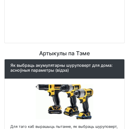
Артыкулы па Тэме
Як выбраць акумулятарны шуруповерт для дома:
асноўныя параметры (відэа)
Для таго каб вырашыць пытанне, як выбраць шуруповерт,