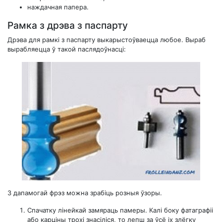
наждачная папера.
Рамка з дрэва з паспарту
Дрэва для рамкі з паспарту выкарыстоўваецца любое. Выраб
вырабляецца ў такой паслядоўнасці:
З дапамогай фрэз можна зрабіць розныя ўзоры.
Спачатку лінейкай замяраць памеры. Калі боку фатаграфіі
або карціны трохі знасіліся, то лепш за ўсё іх злёгку