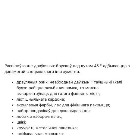
Распілоўванне драўляных брускоў пад кутом 45 ° адбываецца з
дапамогай спецыяльнага інструмента.
драўляныя рэйкі неабходнай даўжыні і таўшчыні (калі
будзе рабіцца разьбяная рамка, то можна
выкарыстоўваць для гэтага фанерны ліст);
ліст шчыльнага кардона;
акрылавыя фарбы, лак для фінішнага пакрыцця;
набор пэндзлікаў для дэкарыравання;
лобзік з наборам пілак;
цвікі;
кручок ці металічная пяцелька;
шліфавальная машынка;