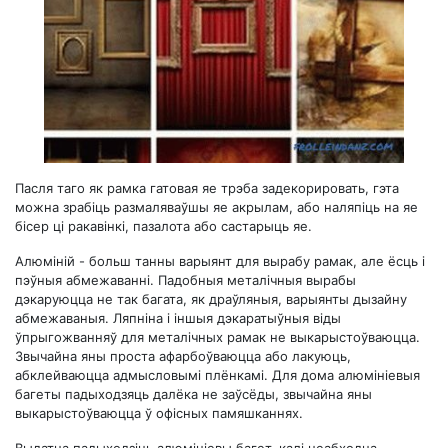
Пасля таго як рамка гатовая яе трэба задекорировать, гэта
можна зрабіць размаляваўшы яе акрылам, або наляпіць на яе
бісер ці ракавінкі, пазалота або састарыць яе.
Алюміній - больш танны варыянт для вырабу рамак, але ёсць і
пэўныя абмежаванні. Падобныя металічныя вырабы
дэкаруюцца не так багата, як драўляныя, варыянты дызайну
абмежаваныя. Ляпніна і іншыя дэкаратыўныя віды
ўпрыгожванняў для металічных рамак не выкарыстоўваюцца.
Звычайна яны проста афарбоўваюцца або лакуюць,
абклейваюцца адмысловымі плёнкамі. Для дома алюмініевыя
багеты падыходзяць далёка не заўсёды, звычайна яны
выкарыстоўваюцца ў офісных памяшканнях.