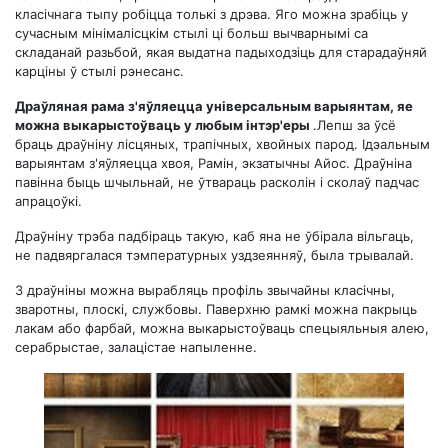
класічнага тыпу робіцца толькі з дрэва. Яго можна зрабіць у
сучасным мінімалісцкім стылі ці больш вычварнымі са
складанай разьбой, якая выдатна падыходзіць для старадаўняй
карціны ў стылі рэнесанс.
Драўляная рама з'яўляецца універсальным варыянтам, яе
можна выкарыстоўваць у любым інтэр'еры
.Лепш за ўсё
браць драўніну лісцяных, трапічных, хвойных парод. Ідэальным
варыянтам з'яўляецца хвоя, Рамін, экзатычны Айос. Драўніна
павінна быць шчыльнай, не ўтвараць расколін і сколаў падчас
апрацоўкі.
Драўніну трэба падбіраць такую, каб яна не ўбірала вільгаць,
не падвяргалася тэмпературных уздзеянняў, была трывалай.
З драўніны можна вырабляць профіль звычайны класічны,
зваротны, плоскі, службовы. Паверхню рамкі можна пакрыць
лакам або фарбай, можна выкарыстоўваць спецыяльныя алею,
серабрыстае, залацістае напыленне.