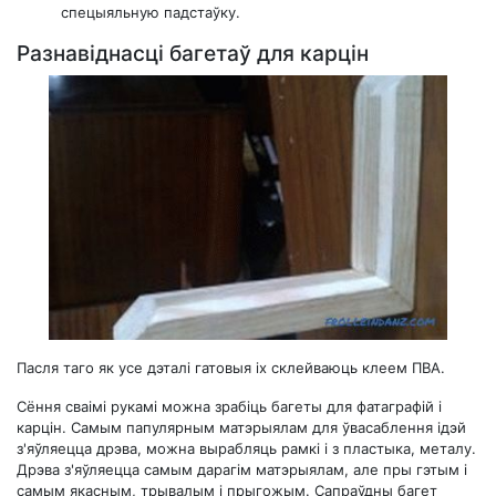
спецыяльную падстаўку.
Разнавіднасці багетаў для карцін
Пасля таго як усе дэталі гатовыя іх склейваюць клеем ПВА.
Сёння сваімі рукамі можна зрабіць багеты для фатаграфій і
карцін. Самым папулярным матэрыялам для ўвасаблення ідэй
з'яўляецца дрэва, можна вырабляць рамкі і з пластыка, металу.
Дрэва з'яўляецца самым дарагім матэрыялам, але пры гэтым і
самым якасным, трывалым і прыгожым. Сапраўдны багет