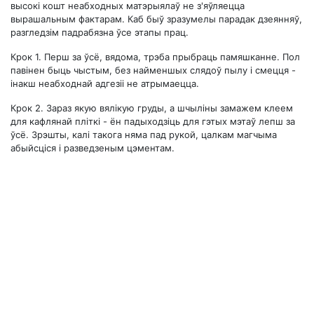
высокі кошт неабходных матэрыялаў не з'яўляецца
вырашальным фактарам. Каб быў зразумелы парадак дзеянняў,
разгледзім падрабязна ўсе этапы прац.
Крок 1.
Перш за ўсё, вядома, трэба прыбраць памяшканне. Пол
павінен быць чыстым, без найменшых слядоў пылу і смецця -
інакш неабходнай адгезіі не атрымаецца.
Крок 2.
Зараз якую вялікую груды, а шчыліны замажем клеем
для кафлянай пліткі - ён падыходзіць для гэтых мэтаў лепш за
ўсё. Зрэшты, калі такога няма пад рукой, цалкам магчыма
абыйсціся і разведзеным цэментам.