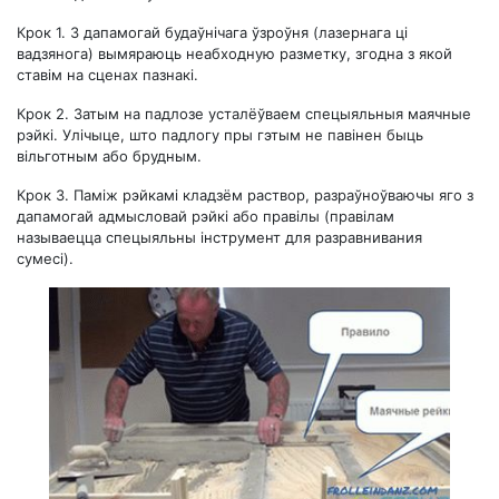
Крок 1.
З дапамогай будаўнічага ўзроўня (лазернага ці
вадзянога) вымяраюць неабходную разметку, згодна з якой
ставім на сценах пазнакі.
Крок 2.
Затым на падлозе усталёўваем спецыяльныя маячные
рэйкі. Улічыце, што падлогу пры гэтым не павінен быць
вільготным або брудным.
Крок 3.
Паміж рэйкамі кладзём раствор, разраўноўваючы яго з
дапамогай адмысловай рэйкі або правілы (правілам
называецца спецыяльны інструмент для разравнивания
сумесі).