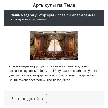
Артыкулы па Тэме
Стыль мадэрн у інтэр'еры - правілы афармлення і
фота ідэі ўвасаблення
У перакладзе на рускую мову назву стылю мадэрн
пазначае "сучасны". Такім ён і быў падчас свайго з'яўлення,
унёсшы жывую неардынарную брую ў развіццё дызайну.
Сёння захавалася толькі яго назва, якое...
Чытаць далей →