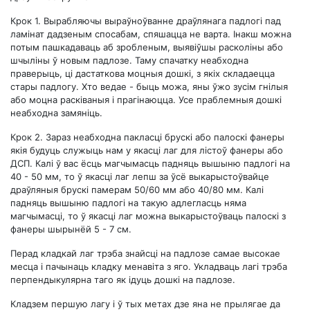
Крок 1.
Вырабляючы выраўноўванне драўлянага падлогі пад
ламінат дадзеным спосабам, спяшацца не варта. Інакш можна
потым пашкадаваць аб зробленым, выявіўшы расколіны або
шчыліны ў новым падлозе. Таму спачатку неабходна
праверыць, ці дастаткова моцныя дошкі, з якіх складаецца
стары падлогу. Хто ведае - быць можа, яны ўжо зусім гнілыя
або моцна расківаныя і прагінаюцца. Усе праблемныя дошкі
неабходна замяніць.
Крок 2.
Зараз неабходна пакласці брускі або палоскі фанеры
якія будуць служыць нам у якасці лаг для лістоў фанеры або
ДСП. Калі ў вас ёсць магчымасць падняць вышыню падлогі на
40 - 50 мм, то ў якасці лаг лепш за ўсё выкарыстоўвайце
драўляныя брускі памерам 50/60 мм або 40/80 мм. Калі
падняць вышыню падлогі на такую ​​адлегласць няма
магчымасці, то ў якасці лаг можна выкарыстоўваць палоскі з
фанеры шырынёй 5 - 7 см.
Перад кладкай лаг трэба знайсці на падлозе самае высокае
месца і пачынаць кладку менавіта з яго. Укладваць лагі трэба
перпендыкулярна таго як ідуць дошкі на падлозе.
Кладзем першую лагу і ў тых метах дзе яна не прылягае да