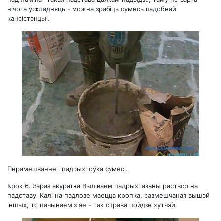
нічога ўскладняць - можна зрабіць сумесь падобнай
кансістэнцыі.
Перамешванне і падрыхтоўка сумесі.
Крок 6.
Зараз акуратна Выліваем падрыхтаваны раствор на
падставу. Калі на падлозе маецца кропка, размешчаная вышэй
іншых, то пачынаем з яе - так справа пойдзе хутчэй.