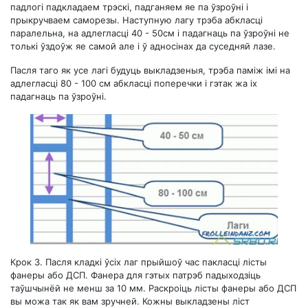
падлогі падкладаем трэскі, падганяем яе па ўзроўні і
прыкручваем саморезы. Наступную лагу трэба абкласці
паралельна, на адлегласці 40 - 50см і падагнаць па ўзроўні не
толькі ўздоўж яе самой але і ў адносінах да суседняй лазе.
Пасля таго як усе лагі будуць выкладзеныя, трэба паміж імі на
адлегласці 80 - 100 см абкласці поперечки і гэтак жа іх
падагнаць па ўзроўні.
Крок 3.
Пасля кладкі ўсіх лаг прыйшоў час пакласці лісты
фанеры або ДСП. Фанера для гэтых патрэб падыходзіць
таўшчынёй не менш за 10 мм. Раскроіць лісты фанеры або ДСП
вы можа так як вам зручней. Кожны выкладзены ліст