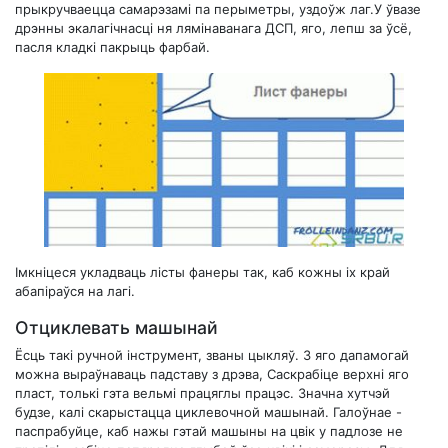
прыкручваецца самарэзамі па перыметры, уздоўж лаг.У ўвазе
дрэнны экалагічнасці ня лямінаванага ДСП, яго, лепш за ўсё,
пасля кладкі пакрыць фарбай.
Імкніцеся укладваць лісты фанеры так, каб кожны іх край
абапіраўся на лагі.
Отциклевать машынай
Ёсць такі ручной інструмент, званы цыкляў. З яго дапамогай
можна выраўнаваць падставу з дрэва, Саскрабіце верхні яго
пласт, толькі гэта вельмі працяглы працэс. Значна хутчэй
будзе, калі скарыстацца циклевочной машынай. Галоўнае -
паспрабуйце, каб нажы гэтай машыны на цвік у падлозе не