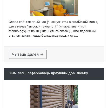
Слова хай-тэк прыйшло ў наш ужытак з англійскай мовы,
дзе азначае "высокія тэхналогіі" (літаральна - high
technology). У прынцыпе, нельга сказаць, што падобным
стылем захапляецца большасць нашых суа...
Чытаць далей →
Чым лепш пафарбаваць драўляны дом звонку