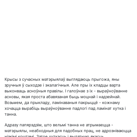
Крысы з сучасных матэрыялаў выглядаюць прыгожа, яны
зручныя ў сыходзе і экалагічныя. Але пры іх кладцы варта
выконваць асноўныя правілы. І галоўнае з іх - выраўноўванне
асновы, якая проста абавязаная быць моцнай і надзейнай.
Возьмем, да прыкладу, ламінаваныя пакрыццё - кожнаму
хочацца вырабіць выраўноўванне падлогі пад ламінат хутка і
танна.
Адразу папярэдзім, што вельмі танна не атрымаецца -
матэрыялы, неабходныя для падобных прац, не адрозніваюцца
нізкімі коштамі. Затое хуткасць і выдатную якасць