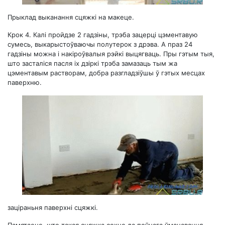
Прыклад выканання сцяжкі на макеце.
Крок 4.
Калі пройдзе 2 гадзіны, трэба зацерці цэментавую
сумесь, выкарыстоўваючы полутерок з дрэва. А праз 24
гадзіны можна і накіроўвалыя рэйкі выцягваць. Пры гэтым тыя,
што засталіся пасля іх дзіркі трэба замазаць тым жа
цэментавым растворам, добра разгладзіўшы ў гэтых месцах
паверхню.
заціраньня паверхні сцяжкі.
Памятаеце, што такая сцяжка сохне да поўнага ўмацавання