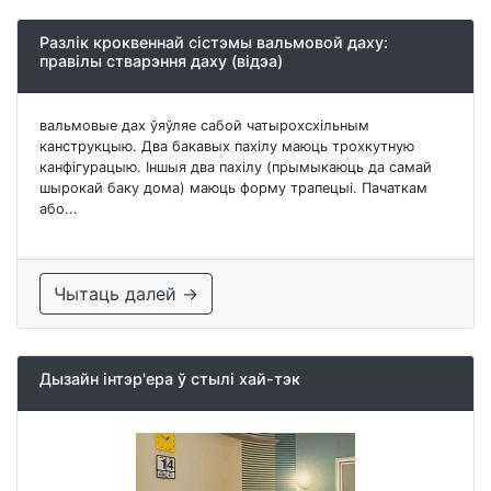
Разлік кроквеннай сістэмы вальмовой даху:
правілы стварэння даху (відэа)
вальмовые дах ўяўляе сабой чатырохсхільным
канструкцыю. Два бакавых пахілу маюць трохкутную
канфігурацыю. Іншыя два пахілу (прымыкаюць да самай
шырокай баку дома) маюць форму трапецыі. Пачаткам
або...
Чытаць далей →
Дызайн інтэр'ера ў стылі хай-тэк