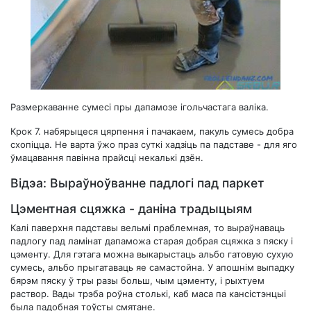
Размеркаванне сумесі пры дапамозе ігольчастага валіка.
Крок 7.
набярыцеся цярпення і пачакаем, пакуль сумесь добра
схопіцца. Не варта ўжо праз суткі хадзіць па падставе - для яго
ўмацавання павінна прайсці некалькі дзён.
Відэа: Выраўноўванне падлогі пад паркет
Цэментная сцяжка - даніна традыцыям
Калі паверхня падставы вельмі праблемная, то выраўнаваць
падлогу пад ламінат дапаможа старая добрая сцяжка з пяску і
цэменту. Для гэтага можна выкарыстаць альбо гатовую сухую
сумесь, альбо прыгатаваць яе самастойна. У апошнім выпадку
бярэм пяску ў тры разы больш, чым цэменту, і рыхтуем
раствор. Вады трэба роўна столькі, каб маса па кансістэнцыі
была падобная тоўсты смятане.