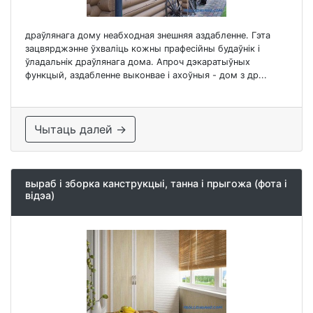
драўлянага дому неабходная знешняя аздабленне. Гэта
зацвярджэнне ўхваліць кожны прафесійны будаўнік і
ўладальнік драўлянага дома. Апроч дэкаратыўных
функцый, аздабленне выконвае і ахоўныя - дом з др...
Чытаць далей →
выраб і зборка канструкцыі, танна і прыгожа (фота і
відэа)