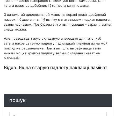
трапілі - забіце папярэдне глыбей ўсе цвікі і саморезы. Для
гэтага вазьміце добойник і ўтопіце іх капялюшыка.
З дапамогай циклевальной машыны верхні пласт драўлянай
паверхні будзе зняты, і ў выніку мы атрымаем гладкая падлога,
званы чарнавым. Прыбіраем з яго пыл і смецце - зараз і ламінат
слаць можна.
Але праводзіць такую ​​складаную аперацыю для таго, каб
затым накрыць гэтую падлогу падкладкай і ламінатам на мой
погляд не рацыянальна. Пры тым, што выраўнаваць такім
чынам моцна крывой падлогу вельмі складана і нават не
магчыма!
Відэа: Як на старую падлогу пакласці ламінат
пошук