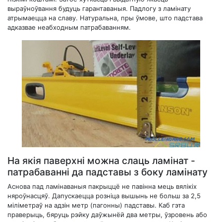
выраўноўвання будуць гарантаваныя. Падлогу з ламінату
атрымаецца на славу. Натуральна, пры ўмове, што падстава
адказвае неабходным патрабаванням.
На якія паверхні можна слаць ламінат -
патрабаванні да падставы з боку ламінату
Аснова пад ламінаваныя пакрыццё не павінна мець вялікіх
няроўнасцяў. Дапускаецца розніца вышынь не больш за 2,5
міліметраў на адзін метр (пагонны) падставы. Каб гэта
праверыць, бяруць рэйку даўжынёй два метры, ўзровень або