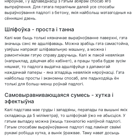
няроўнае, і ў адпаведнасці з гэтым абярэм спосаб яго
выпраўлення. Для гэтага пералічым далей усе спосабы
выраўноўвання падлогі з бетону, якія найбольш мэтазгодныя на
сённяшні дзень.
Шліфоўка - проста і танна
Калі мае быць толькі нязначнае выраўноўванне паверхні, гэта
значыць сэнс яе адшліфаваць. Можна зрабіць гэта самастойна,
узяўшы напракат шліфавальную машыну, а можна і
рамонтнікам гэтую справу даручыць. Калі ж пакой невялікая
(напрыклад, дзіцячая або кабінет), а працы трэба будзе зусім
няшмат, то падлога выдатна адшліфуйце з дапамогай
наждачнай паперы - яна згладзіць невялікія няроўнасці. Гэта
найбольш просты і эканомны спосаб, але падыходзіць ён
толькі для больш-менш роўнай падлогі.
Самовыравнивающаяся сумесь - хутка і
эфектыўна
Калі падстава мае груды і западзіны, перапады па вышыні якіх
складаюць да 5 міліметраў, то шліфоўкай ўжо не абысціся. У
гэтым выпадку можна ўжыць тэхналогію наліўной падлогі.
Гэтым спосабам выраўноўванне падлогі пад ламінат сваімі
рукамі робіцца хутка, а вынік ўражвае. Таму нават досыць