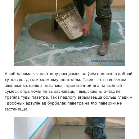
А каб дапамагчы раствору расцячыся па ўсім падлозе з добрай
хуткасцю, дапаможам яму шпателем. Пасля гэтага возьмем
шыпаваных валік з пластыка і прокатанной яго па вылітай
сумесі, спрыяючы яе выраўнаваць, і выціскаючы з-пад яе
трапіла туды паветра. Так і падлогу атрымаецца больш гладкім,
і дробных адтулін ад бурбалак паветра на яго паверхні не
застанецца.