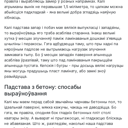
правіла і вырабляюць замер ў розных напрамках. Калі
атрыманы вынік не перавышае 1,5 міліметра, то цалкам можна
абыйсціся падкладкай - яна вельмі добра згладзіць наяўную
хібнасць.
Калі падстава запар і побач мае вялікія выпукласці і западзіны,
то выраўноўваць яго трэба асабліва старанна. Інакш вельмі
хутка ў месцах злучэнняў паміж ламінаваныя дошкамі з'явяцца
шчыліны і перакосы. Гэта адбудзецца таму, што пры хадні па
няроўным падлозе не вытрымаюць нагрузак злучэння
замкавага тыпу. Бо ў месцах западзін паверхня апынецца
асабліва ўразлівай, таму што пад ламінаваныя пакрыццём
апынецца пустата. Кепскія і бугры - пры досыць вялікі нагрузцы
яны могуць прадушыць пласт ламінату, або замкі зноў
разыйдуцца.
Падстава з бетону: спосабы
выраўноўвання
Калі мы маем перад сабой звычайны чарнавы бетонны пол, то
ідэальнай паверхні, мякка кажучы, чакаць не даводзіцца. Бо
гэта, як правіла, сподняя бок гладкіх бетонных пліт столі
кватэры знізу. А выварат ні прыгажосцю, ні гладкасцю бліскаць
не абавязаная. Што ж, разгледзім, наколькі наша падстава