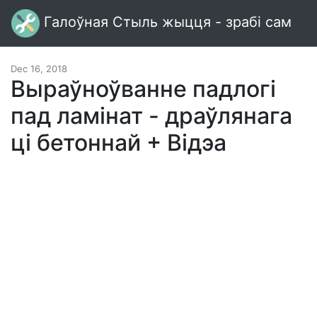
Галоўная Стыль жыцця - зрабі сам
Dec 16, 2018
Выраўноўванне падлогі
пад ламінат - драўлянага
ці бетоннай + Відэа