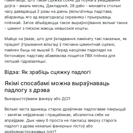
доўга - амаль месяц. Дакладней, 28 дзён - менавіта столькі
часу давядзецца 2 разы на дзень ўвільгатняць падстава,
абараняць яго ад верагоднасці скразняку і прыкрываць
плёнкай. Затое абыйдзецца такое выраўноўванне вельмі танна
- цэмент з пяском маюць невысокія кошты.
Майце на ўвазе, што для ўкладвання ламінату такі паказчык, як
працэнт ўтрымання вільгаці ў пясчана-цэментнай сцяжкі,
павінен быць не вышэй 5. Перад насцілам падкладкі на
бетонавую падставу абавязкова лощится ПВХ плёнка для
лепшай гідраізаляцыі.
Відэа: Як зрабіць сцяжку падлогі
Якімі спосабамі можна выраўнаваць
падлогу з дрэва
Выкарыстоўваем фанеру або ДСП
Вельмі часта здымаць старое драўлянае падлогавае пакрыццё
- занятак няўдзячнае і працаёмкае, абсалютна сябе не
апраўдвае. Дык чаму б проста не пакласці зверху старога
падлогі з дрэва некалькі фанерных лістоў або
драўнянастружкавых пліт?