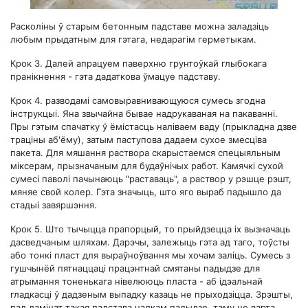
Расколіны ў старым бетонным падставе можна заладзіць
любым прыдатным для гэтага, недарагім герметыкам.
Крок 3.
Далей апрацуем паверхню грунтоўкай глыбокага
пранікнення - гэта дадаткова ўмацуе падставу.
Крок 4.
разводамі самовыравнивающуюся сумесь згодна
інструкцыі. Яна звычайна бывае надрукаваная на пакаванні.
Пры гэтым спачатку ў ёмістасць наліваем ваду (прыкладна дзве
траціны аб'ёму), затым паступова дадаем сухое змесціва
пакета. Для мяшання раствора скарыстаемся спецыяльным
міксерам, прызначаным для будаўнічых работ. Камячкі сухой
сумесі паволі пачынаюць "раставаць", а раствор у рэшце рэшт,
мяняе свой колер. Гэта значыць, што яго выраб падышло да
стадыі завяршэння.
Крок 5.
Што тычыцца прапорцый, то прыйдзецца іх вызначаць
дасведчаным шляхам. Дарэчы, залежыць гэта ад таго, тоўсты
або тонкі пласт для выраўноўвання мы хочам заліць. Сумесь з
гушчынёй пятнаццаці працэнтнай смятаны падыдзе для
атрымання тоненькага нівелююць пласта - аб ідэальнай
гладкасці ў дадзеным выпадку казаць не прыходзіцца. Зрэшты,
пад ламінат такая падстава цалкам падыдзе, таму не варта