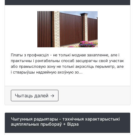
Платы з профнасціл - не толькі моднае захапленне, але і
практычны і рэнтабельны спосаб засцерагчы свой участак
або прамысловую зону не толькі акрэсліць перыметр, але
і стварыўшы надзейную ахоўную зо...
Чытаць далей →
Чыгунныя радыятары - тэхнічныя характарыстыкі
ацяпляльных прыбораў + Відэа