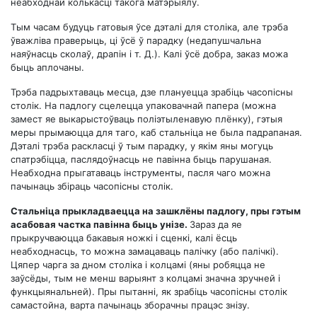
неабходнай колькасці такога матэрыялу.
Тым часам будуць гатовыя ўсе дэталі для століка, але трэба
ўважліва праверыць, ці ўсё ў парадку (недапушчальна
наяўнасць сколаў, драпін і т. Д.). Калі ўсё добра, заказ можа
быць аплочаны.
Трэба падрыхтаваць месца, дзе плануецца зрабіць часопісны
столік. На падлогу сцелецца упаковачнай папера (можна
замест яе выкарыстоўваць поліэтыленавую плёнку), гэтыя
меры прымаюцца для таго, каб стальніца не была падрапаная.
Дэталі трэба раскласці ў тым парадку, у якім яны могуць
спатрэбіцца, паслядоўнасць не павiнна быць парушаная.
Неабходна прыгатаваць інструменты, пасля чаго можна
пачынаць збіраць часопісны столік.
Стальніца прыкладваецца на зашклёны падлогу, пры гэтым
асабовая частка павінна быць унізе.
Зараз да яе
прыкручваюцца бакавыя ножкі і сценкі, калі ёсць
неабходнасць, то можна замацаваць палічку (або палічкі).
Цяпер чарга за дном століка і колцамі (яны робяцца не
заўсёды, тым не менш варыянт з колцамі значна зручней і
функцыянальней). Пры пытанні, як зрабіць часопісны столік
самастойна, варта пачынаць зборачны працэс знізу.