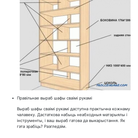
Правільнае выраб шафы сваімі рукамі
Выраб шафы сваімі рукамі даступна практычна кожнаму
чалавеку. Дастаткова набыць неабходныя матэрыялы і
інструменты, і ваш выраб гатова да выкарыстання. Як
гэта зрабіць? Разгледзім.