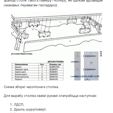
зрабіць столік такога памеру і колеру, які цалкам адпавядае
смакавых перавагам гаспадароў.
Схема зборкі часопіснага століка.
Для вырабу століка сваімі рукамі спатрэбіцца наступнае:
ЛДСП.
Дрыль-шуруповерт.