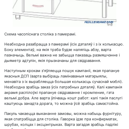
Схема часопіснага століка з памерамі.
Неабходна разабрацца з памерамі ўсіх дэталяў і з іх колькасцю.
Боку элементаў, на якія трэба будзе наляпіць абзу, варта
пазначыць. Вельмі важна не забыцца паказаць размяшчэнне і
дыяметр адтулін, якія прызначаны для свідравання.
Наступным крокам з'яўляецца пошук кампаніі, якая прапануе
якасныя ДСП (варта выбіраць ламінаваныя матэрыялы,
менавіта з іх вырабляецца большая колькасць сучаснай мэблі).
Неабходна зрабіць заказ ўсіх патрэбных дэталяў. Калі кампанія
акрамя распілоўкі прапануе свідраванне і кромление, гэта
вельмі добра. Але варта ўлічваць кошт работ: калі такія паслугі
каштуюць занадта дорага, то можна ўсё зрабіць самастойна.
Пакуль чакаецца выкананне замовы, можна набыць фурнітуру,
якая спатрэбіцца для століка. Гаворка ідзе пра конфирматах,
шрубах, колцах і эксцэнтрыках. Варта загадзя зрабіць падлікі