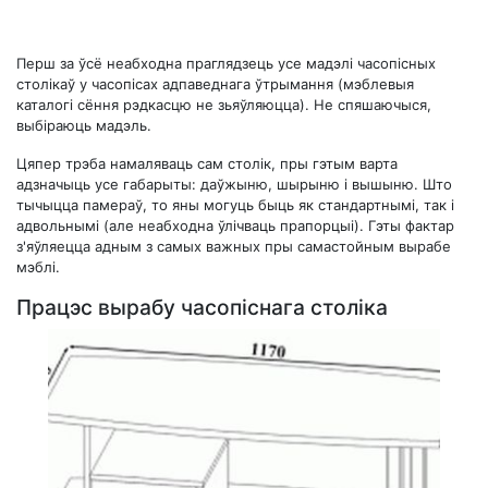
Перш за ўсё неабходна праглядзець усе мадэлі часопісных
столікаў у часопісах адпаведнага ўтрымання (мэблевыя
каталогі сёння рэдкасцю не зьяўляюцца). Не спяшаючыся,
выбіраюць мадэль.
Цяпер трэба намаляваць сам столік, пры гэтым варта
адзначыць усе габарыты: даўжыню, шырыню і вышыню. Што
тычыцца памераў, то яны могуць быць як стандартнымі, так і
адвольнымі (але неабходна ўлічваць прапорцыі). Гэты фактар ​​
з'яўляецца адным з самых важных пры самастойным вырабе
мэблі.
Працэс вырабу часопіснага століка