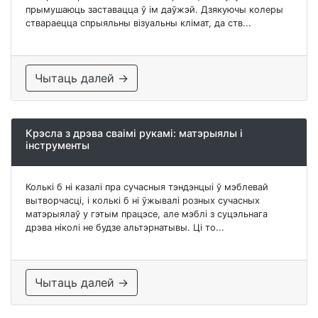
прымушаюць заставацца ў ім даўжэй. Дзякуючы колеры
ствараецца спрыяльны візуальны клімат, да ств...
Чытаць далей →
Крэсла з дрэва сваімі рукамі: матэрыялы і
інструменты
Колькі б ні казалі пра сучасныя тэндэнцыі ў мэблевай
вытворчасці, і колькі б ні ўжывалі розных сучасных
матэрыялаў у гэтым працэсе, але мэблі з суцэльнага
дрэва ніколі не будзе альтэрнатывы. Ці то...
Чытаць далей →