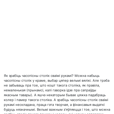
Як зрабіць часопісны столік сваімі рукамі? Можна набыць
часопісны столік у краме, выбар цяпер вельмі вялікі. Але трэба
не забываць пра тое, што кошт такога століка, як правіла,
немаленькая (прынамсі, калі гаворка ідзе пра сапраўды
якасным тавары). А яшчэ некаторым бывае цяжка падабраць
колер і памер такога століка. А зрабіць часопісны столік сваімі
рукамі нескладана, праца гэта творчая, а фінансавыя выдаткі
будуць нязначнымі. Вельмі важным з'яўляецца і тое, што можна