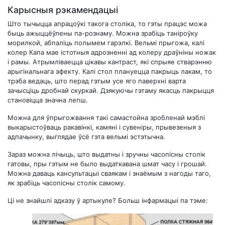
Карысныя рэкамендацыі
Што тычыцца апрацоўкі такога століка, то гэты працэс можа
быць ажыццёўлены па-рознаму. Можна зрабіць таніроўку
морилкой, абпаліць полымем гарэлкі. Вельмі прыгожа, калі
колер Капа мае істотныя адрозненні ад колеру драўніны ножак
і рамы. Атрымліваецца цікавы кантраст, які спрыяе стварэнню
арыгінальнага эфекту. Калі стол плануецца пакрыць лакам, то
трэба ведаць, што перад гэтым усе яго паверхні варта
зачысціць дробнай скуркай. Дзякуючы гэтаму якасць пакрыцця
становіцца значна лепш.
Можна для ўпрыгожвання такі самастойна зробленай мэблі
выкарыстоўваць ракавінкі, камяні і сувеніры, прывезеныя з
адпачынку, выглядае ўсё гэта вельмі эстэтычна.
Зараз можна лічыць, што выдатны і зручны часопісны столік
гатовы, пры гэтым не было выдаткавана шмат часу і грошай.
Можна даваць кансультацыі сваякам і знаёмым з нагоды таго,
як зрабіць часопісны столік самому.
Ці не знайшлі адказу ў артыкуле? Больш інфармацыі па тэме: