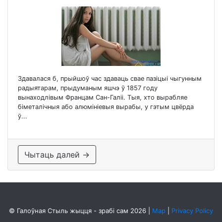
Здавалася б, прыйшоў час здаваць свае пазіцыі чыгунным
радыятарам, прыдуманым яшчэ ў 1857 году
вынаходлівым Францам Сан-Галіі. Тыя, хто вырабляе
біметалічныя або алюмініевыя вырабы, у гэтым цвёрда
ў...
Чытаць далей →
© Галоўная Стыль жыцця - зрабі сам 2026
|
Map
|
Privacy Policy