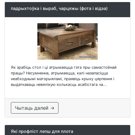
падрыхтоўка і выраб, чарцяжы (фота і відэа)
Як зрабіць стол і ці атрымаецца гэта пры самастойнай
працы? Несумненна, атрымаецца, калі назапасіцца
неабходнымі матэрыяламі, праявіць крыху цярпення і
выдаткаваць невялікую колькасць асабістага ча...
Чытаць далей →
Які профліст лепш для плота