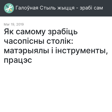
Галоўная Стыль жыцця - зрабі сам
Mar 19, 2019
Як самому зрабіць
часопісны столік:
матэрыялы і інструменты,
працэс