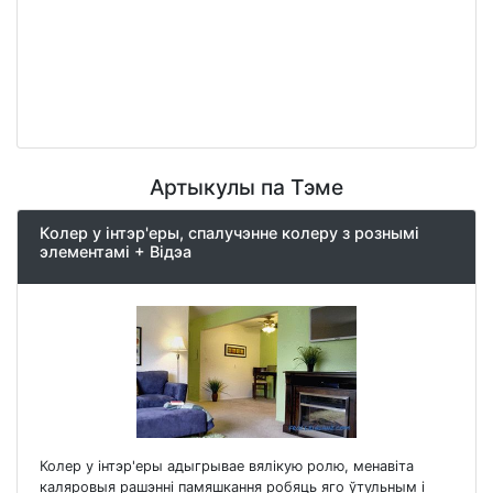
Артыкулы па Тэме
Колер у інтэр'еры, спалучэнне колеру з рознымі
элементамі + Відэа
Колер у інтэр'еры адыгрывае вялікую ролю, менавіта
каляровыя рашэнні памяшкання робяць яго ўтульным і