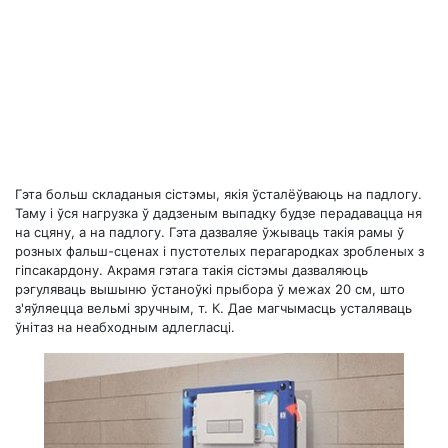
Гэта больш складаныя сістэмы, якія ўсталёўваюць на падлогу.
Таму і ўся нагрузка ў дадзеным выпадку будзе перадавацца ня
на сцяну, а на падлогу. Гэта дазваляе ўжываць такія рамы ў
розных фальш-сценах і пустотелых перагародках зробленых з
гіпсакардону. Акрамя гэтага такія сістэмы дазваляюць
рэгуляваць вышыню ўстаноўкі прыбора ў межах 20 см, што
з'яўляецца вельмі зручным, т. К. Дае магчымасць усталяваць
ўнітаз на неабходным адлегласці.