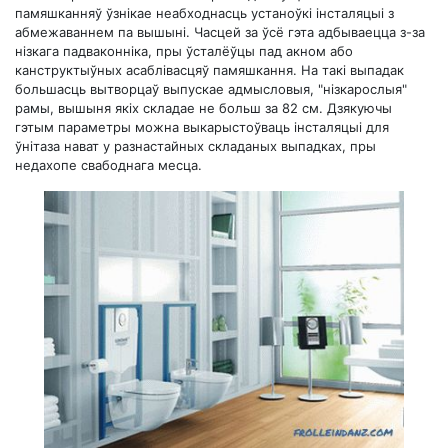
памяшканняў ўзнікае неабходнасць устаноўкі інсталяцыі з
абмежаваннем па вышыні. Часцей за ўсё гэта адбываецца з-за
нізкага падваконніка, пры ўсталёўцы пад акном або
канструктыўных асаблівасцяў памяшкання. На такі выпадак
большасць вытворцаў выпускае адмысловыя, "нізкарослыя"
рамы, вышыня якіх складае не больш за 82 см. Дзякуючы
гэтым параметры можна выкарыстоўваць інсталяцыі для
ўнітаза нават у разнастайных складаных выпадках, пры
недахопе свабоднага месца.