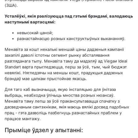
(ЗША).
Усталёўкі, якія рэалізуюцца пад гэтымі брэндамі, валодаюць
наступнымі вартасцямі:
невысокай цаной;
разнастайнасцю розных канструктыўных выкананняў.
Менавіта за кошт некалькі меншай цэны дадзеныя кампаніі
захапілі даволі істотны сегмент рынку абсталявання
разгляданага тыпу. Менавіта таму да мадэляў ад Viegaи Ideal
Standart варта прыгледзецца, перш за ўсё, тым, чый бюджэт
невялікі. Нягледзячы на ​​меншы кошт, прадукцыя дадзеных
брэндаў мае цалкам прыстойнае якасць.
Для таго каб вызначыцца, якую інсталяцыю для ўнітаза
выбраць, неабходна ўлічыць мноства розных нюансаў.
Менавіта таму лепш за ўсё пракансультавацца спачатку з
дасведчаным сантэхнікам, якія маюць вялікі досвед падобных
прац - гэта дазволіць пазбегнуць разнастайных праблем у
працэсе мантажу.
Прыміце ўдзел у апытанні: