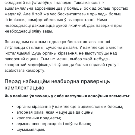
складаней ва ўсталёўцы і наладзе. Таксама кошт іх
ашаламляльна адрозніваецца ў большы бок ад больш простых
мадэляў. Але ў той жа час бескантактавыя прылады больш
гігіенічныя, камфартабельныя ў выкарыстанні. Няма
неабходнасці дакранацца рукой якой-небудзь паверхні пры
неабходнасці зліву вады.
Яшчэ адным важным годнасцю бескантактавы кнопкі
з'яўляецца стыльны, сучасны дызайн. У камплекце з многімі
інсталяцыямі ідуць органы кіравання, не выступоўцы над
паверхняй сцяны. Тым не менш, выбар якой-небудзь
канкрэтнай мадыфікацыі з'яўляецца больш справай густу і
асабістага камфорту.
Перад набыццём неабходна праверыць
камплектацыю
Яна павінна ўключаць у сябе наступныя асноўныя элементы:
органы кіравання ў камплекце з адмысловым блокам;
апорная рама, якая мацуецца да сцяны;
крапежныя прадметы;
адмысловы перахаднік і зліўны бачок;
шумаізаляцыя.