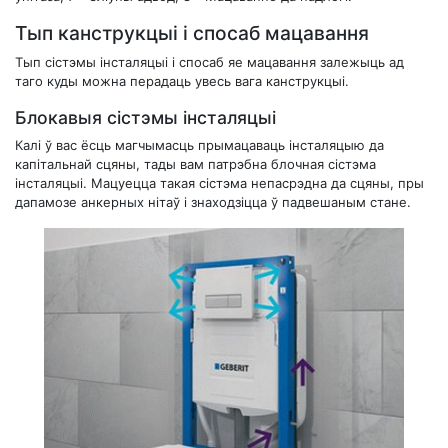
Тып канструкцыі і спосаб мацавання
Тып сістэмы інсталяцыі і спосаб яе мацавання залежыць ад
таго куды можна перадаць увесь вага канструкцыі.
Блокавыя сістэмы інсталяцыі
Калі ў вас ёсць магчымасць прымацаваць інсталяцыю да
капітальнай сцяны, тады вам патрэбна блочная сістэма
інсталяцыі. Мацуецца такая сістэма непасрэдна да сцяны, пры
дапамозе анкерных нітаў і знаходзіцца ў падвешаным стане.