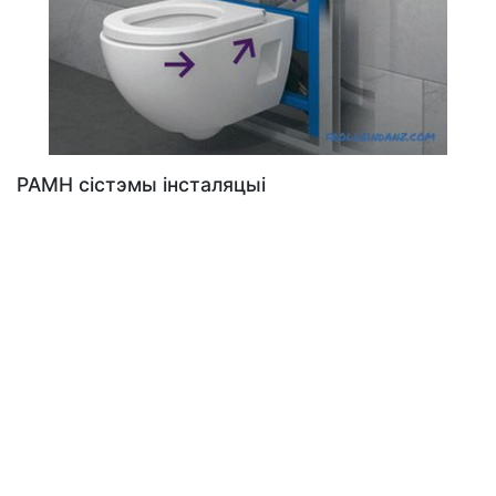
РАМН сістэмы інсталяцыі