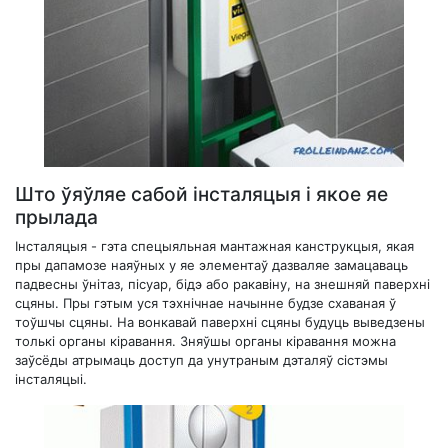
Што ўяўляе сабой інсталяцыя і якое яе
прылада
Інсталяцыя - гэта спецыяльная мантажная канструкцыя, якая
пры дапамозе наяўных у яе элементаў дазваляе замацаваць
падвесны ўнітаз, пісуар, бідэ або ракавіну, на знешняй паверхні
сцяны. Пры гэтым уся тэхнічнае начынне будзе схаваная ў
тоўшчы сцяны. На вонкавай паверхні сцяны будуць выведзены
толькі органы кіравання. Зняўшы органы кіравання можна
заўсёды атрымаць доступ да унутраным дэталяў сістэмы
інсталяцыі.