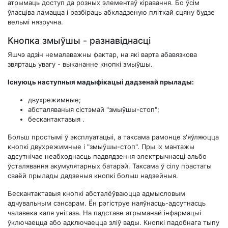
атрымаць доступ да розных элементаў кіравання. Бо ўсім
ўласціва ламацца і разбіраць абкладзеную пліткай сцяну будзе
вельмі нязручна.
Кнопка змыўшы - разнавіднасці
Яшчэ адзін немалаважны фактар, на які варта абавязкова
звяртаць увагу - выкананне кнопкі змыўшы.
Існуюць наступныя мадыфікацыі дадзенай прылады:
двухрежимные;
абсталяваныя сістэмай "змыўшы-стоп";
бескантактавыя .
Больш простымі ў эксплуатацыі, а таксама рамонце з'яўляюцца
кнопкі двухрежимные і "змыўшы-стоп". Пры іх мантажы
адсутнічае неабходнасць падвядзення электрычнасці альбо
ўсталявання акумулятарных батарэй. Таксама ў сілу прастаты
сваёй прылады дадзеныя кнопкі больш надзейныя.
Бескантактавыя кнопкі абсталёўваюцца адмысловым
адчувальным сэнсарам. Ён рэгіструе наяўнасць-адсутнасць
чалавека каля унітаза. На падставе атрыманай інфармацыі
ўключаецца або адключаецца зліў вады. Кнопкі падобнага тыпу