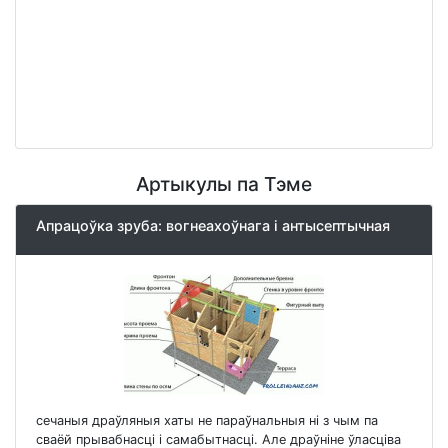
Артыкулы па Тэме
Апрацоўка зруба: вогнеахоўнага і антысептычная
сечаныя драўляныя хаты не параўнальныя ні з чым па
сваёй прывабнасці і самабытнасці. Але драўніне ўласціва