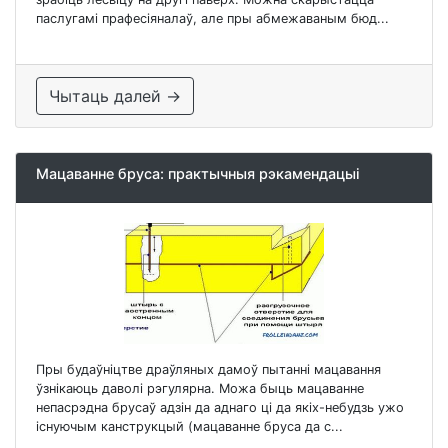
паслугамі прафесіяналаў, але пры абмежаваным бюд...
Чытаць далей →
Мацаванне бруса: практычныя рэкамендацыі
Пры будаўніцтве драўляных дамоў пытанні мацавання
ўзнікаюць даволі рэгулярна. Можа быць мацаванне
непасрэдна брусаў адзін да аднаго ці да якіх-небудзь ужо
існуючым канструкцый (мацаванне бруса да с...