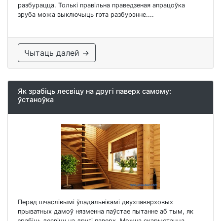
разбурацца. Толькі правільна праведзеная апрацоўка
зруба можа выключыць гэта разбурэнне....
Чытаць далей →
Як зрабіць лесвіцу на другі паверх самому:
ўстаноўка
Перад шчаслівымі ўладальнікамі двухпавярховых
прыватных дамоў нязменна паўстае пытанне аб тым, як
зрабіць лесвіцу на другі паверх. Можна скарыстацца