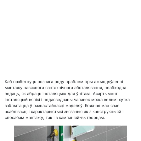
Каб пазбегнуць рознага роду праблем пры ажыццяўленні
мантажу навяснога сантэхнічнага абсталявання, неабходна
ведаць, як абраць інсталяцыю для ўнітаза. Асартымент
інсталяцый вялікі і недасведчаны чалавек можа вельмі хутка
заблытацца ў разнастайнасці мадэляў. Кожная мае свае
асаблівасці і характарыстыкі звязаныя як з канструкцыяй і
спосабам мантажу, так і з кампаніяй-вытворцам.