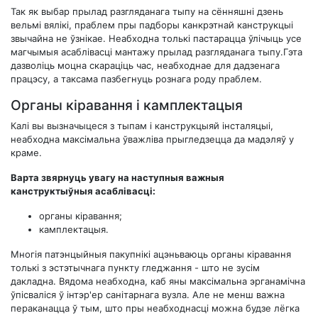
Так як выбар прылад разгляданага тыпу на сённяшні дзень
вельмі вялікі, праблем пры падборы канкрэтнай канструкцыі
звычайна не ўзнікае. Неабходна толькі пастарацца ўлічыць усе
магчымыя асаблівасці мантажу прылад разгляданага тыпу.Гэта
дазволіць моцна скараціць час, неабходнае для дадзенага
працэсу, а таксама пазбегнуць рознага роду праблем.
Органы кіравання і камплектацыя
Калі вы вызначыцеся з тыпам і канструкцыяй інсталяцыі,
неабходна максімальна ўважліва прыгледзецца да мадэляў у
краме.
Варта звярнуць увагу на наступныя важныя
канструктыўныя асаблівасці:
органы кіравання;
камплектацыя.
Многія патэнцыйныя пакупнікі ацэньваюць органы кіравання
толькі з эстэтычнага пункту гледжання - што не зусім
дакладна. Вядома неабходна, каб яны максімальна эрганамічна
ўпісваліся ў інтэр'ер санітарнага вузла. Але не менш важна
пераканацца ў тым, што пры неабходнасці можна будзе лёгка