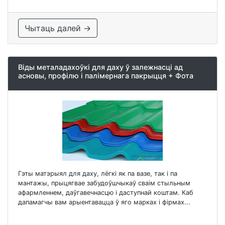
Чытаць далей →
Віды металадахоўкі для даху ў залежнасці ад
асновы, профілю і палімернага пакрыцця + Фота
Гэты матэрыял для даху, лёгкі як па вазе, так і па
мантажы, прыцягвае забудоўшчыкаў сваім стыльным
афармленнем, даўгавечнасцю і даступнай коштам. Каб
дапамагчы вам арыентавацца ў яго марках і фірмах...