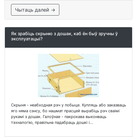
Чытаць далей →
Як зрабіць скрыню з дошак, каб ён быў зручны ў
эксплуатацыі?
Скрыня - неабходная рэч у побыце. Купляць або заказваць
яго няма сэнсу, бо нашмат прасцей вырабіць рэч сваімі
рукамі з дошак. Галоўнае - пакрокава выконваць
тэхналогію, правільна падабраць дошкі і...