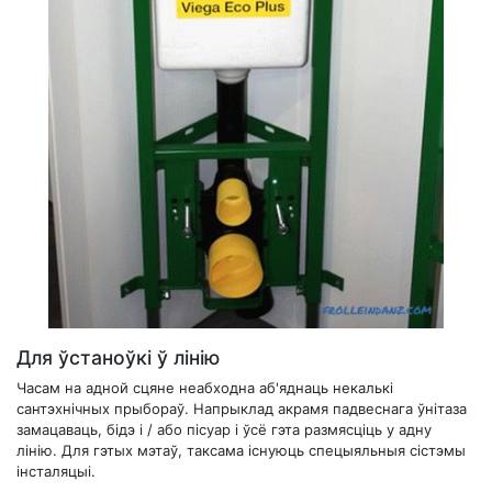
Для ўстаноўкі ў лінію
Часам на адной сцяне неабходна аб'яднаць некалькі
сантэхнічных прыбораў. Напрыклад акрамя падвеснага ўнітаза
замацаваць, бідэ і / або пісуар і ўсё гэта размясціць у адну
лінію. Для гэтых мэтаў, таксама існуюць спецыяльныя сістэмы
інсталяцыі.