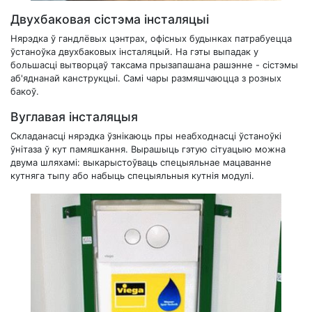
Двухбаковая сістэма інсталяцыі
Нярэдка ў гандлёвых цэнтрах, офісных будынках патрабуецца
ўстаноўка двухбаковых інсталяцый. На гэты выпадак у
большасці вытворцаў таксама прызапашана рашэнне - сістэмы
аб'яднанай канструкцыі. Самі чары размяшчаюцца з розных
бакоў.
Вуглавая інсталяцыя
Складанасці нярэдка ўзнікаюць пры неабходнасці ўстаноўкі
ўнітаза ў кут памяшкання. Вырашыць гэтую сітуацыю можна
двума шляхамі: выкарыстоўваць спецыяльнае мацаванне
кутняга тыпу або набыць спецыяльныя кутнія модулі.