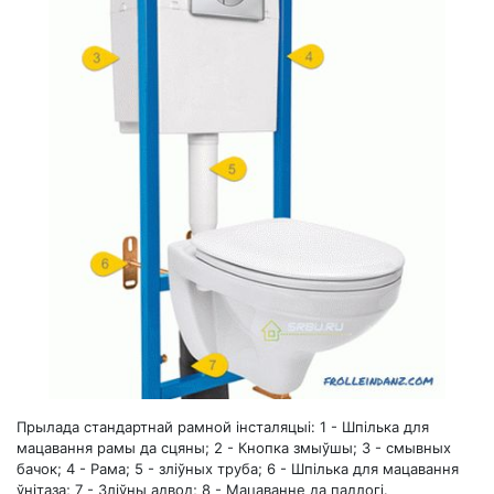
Прылада стандартнай рамной інсталяцыі: 1 - Шпілька для
мацавання рамы да сцяны; 2 - Кнопка змыўшы; 3 - смывных
бачок; 4 - Рама; 5 - зліўных труба; 6 - Шпілька для мацавання
ўнітаза; 7 - Зліўны адвод; 8 - Мацаванне да падлогі.