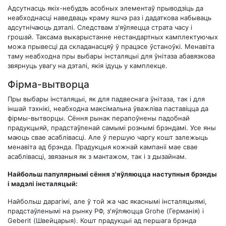
Адсутнасць якіх-небудзь асобных элементаў прыводзіць да
неабходнасці наведваць краму яшчэ раз і дадаткова набываць
адсутнічаюць дэталі. Следствам з'яўляецца страта часу і
грошай. Таксама выкарыстанне нестандартных камплектуючых
можа прывесці да складанасцяў ў працэсе ўстаноўкі. Менавіта
таму неабходна пры выбары інсталяцыі для ўнітаза абавязкова
звярнуць увагу на дэталі, якія ідуць у камплекце.
Фірма-вытворца
Пры выбары інсталяцыі, як для падвеснага ўнітаза, так і для
іншай тэхнікі, неабходна максімальна ўважліва паставіцца да
фірмы-вытворцы. Сёння рынак перапоўнены падобнай
прадукцыяй, прадстаўленай самымі рознымі брэндамі. Усе яны
маюць свае асаблівасці. Але ў першую чаргу кошт залежыць
менавіта ад брэнда. Прадукцыя кожнай кампаніі мае свае
асаблівасці, звязаныя як з мантажом, так і з дызайнам.
Найбольш папулярнымі сёння з'яўляюцца наступныя брэнды
і мадэлі інсталяцый:
Найбольш дарагімі, але ў той жа час якаснымі інсталяцыямі,
прадстаўленымі на рынку РФ, з'яўляюцца Grohe (Германія) і
Geberit (Швейцарыя). Кошт прадукцыі ад першага брэнда