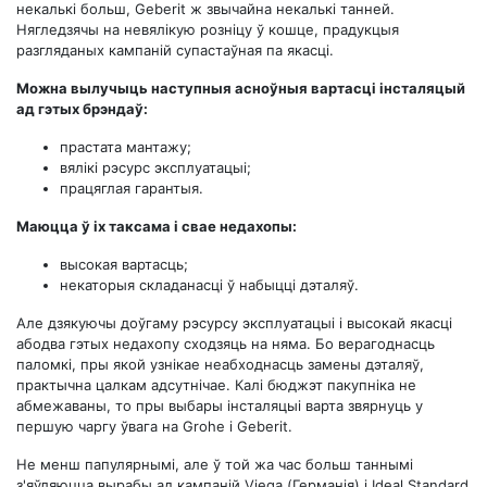
некалькі больш, Geberit ж звычайна некалькі танней.
Нягледзячы на ​​невялікую розніцу ў кошце, прадукцыя
разгляданых кампаній супастаўная па якасці.
Можна вылучыць наступныя асноўныя вартасці інсталяцый
ад гэтых брэндаў:
прастата мантажу;
вялікі рэсурс эксплуатацыі;
працяглая гарантыя.
Маюцца ў іх таксама і свае недахопы:
высокая вартасць;
некаторыя складанасці ў набыцці дэталяў.
Але дзякуючы доўгаму рэсурсу эксплуатацыі і высокай якасці
абодва гэтых недахопу сходзяць на няма. Бо верагоднасць
паломкі, пры якой узнікае неабходнасць замены дэталяў,
практычна цалкам адсутнічае. Калі бюджэт пакупніка не
абмежаваны, то пры выбары інсталяцыі варта звярнуць у
першую чаргу ўвага на Grohe і Geberit.
Не менш папулярнымі, але ў той жа час больш таннымі
з'яўляюцца вырабы ад кампаній Viega (Германія) і Ideal Standard