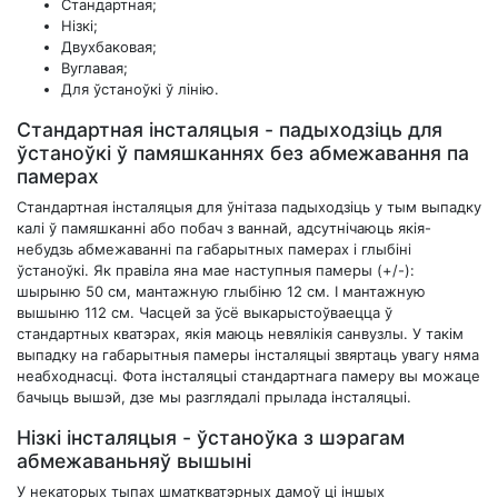
Стандартная;
Нізкі;
Двухбаковая;
Вуглавая;
Для ўстаноўкі ў лінію.
Стандартная інсталяцыя - падыходзіць для
ўстаноўкі ў памяшканнях без абмежавання па
памерах
Стандартная інсталяцыя для ўнітаза падыходзіць у тым выпадку
калі ў памяшканні або побач з ваннай, адсутнічаюць якія-
небудзь абмежаванні па габарытных памерах і глыбіні
ўстаноўкі. Як правіла яна мае наступныя памеры (+/-):
шырыню 50 см, мантажную глыбіню 12 см. І мантажную
вышыню 112 см. Часцей за ўсё выкарыстоўваецца ў
стандартных кватэрах, якія маюць невялікія санвузлы. У такім
выпадку на габарытныя памеры інсталяцыі звяртаць увагу няма
неабходнасці. Фота інсталяцыі стандартнага памеру вы можаце
бачыць вышэй, дзе мы разглядалі прылада інсталяцыі.
Нізкі інсталяцыя - ўстаноўка з шэрагам
абмежаваньняў вышыні
У некаторых тыпах шматкватэрных дамоў ці іншых