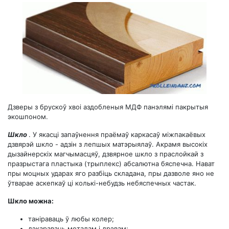
Дзверы з брускоў хвоі аздобленыя МДФ панэлямі пакрытыя
экошпоном.
Шкло
. У якасці запаўнення праёмаў каркасаў міжпакаёвых
дзвярэй шкло - адзін з лепшых матэрыялаў. Акрамя высокіх
дызайнерскіх магчымасцяў, дзвярное шкло з праслойкай з
празрыстага пластыка (трыплекс) абсалютна бяспечна. Нават
пры моцных ударах яго разбіць складана, пры дазволе яно не
ўтварае аскепкаў ці колькі-небудзь небяспечных частак.
Шкло можна:
таніраваць ў любы колер;
дэкараваць металам і дрэвам;