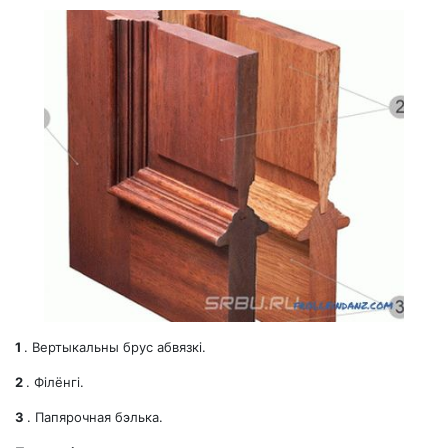
1
. Вертыкальны брус абвязкі.
2
. Філёнгі.
3
. Папярочная бэлька.