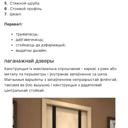
5
. Стяжной шруба.
6
. Стоевой профіль.
7
. Шкант.
Перавагі:
трываласць;
даўгавечнасць;
стойкасць да дэфармацый;
выдатны дызайн.
паганажнай дзверы
Канструкцыя іх максімальна спрошчаная - каркас з рэек або
металу па перыметры і ўнутранае запаўненне са шкла.
Магчымыя варыянты з запаўненнем непразрыстай філёнгай,
таксама ва ўсю вышыню і канструкцыя з дадатковай
цэнтральнай стойкай.