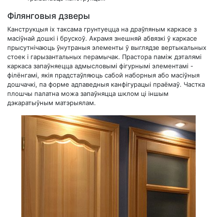
Філянговыя дзверы
Канструкцыя іх таксама грунтуецца на драўляным каркасе з
масіўнай дошкі і брускоў. Акрамя знешняй абвязкі ў каркасе
прысутнічаюць ўнутраныя элементы ў выглядзе вертыкальных
стоек і гарызантальных перамычак. Прастора паміж дэталямі
каркаса запаўняецца адмысловымі фігурнымі элементамі -
філёнгамі, якія прадстаўляюць сабой наборныя або масіўныя
дошчачкі, па форме адпаведныя канфігурацыі праёмаў. Частка
плошчы палатна можа запаўняцца шклом ці іншым
дэкаратыўным матэрыялам.