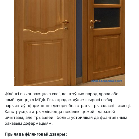
Філёнгі выконваюцца з хвоі, каштоўных парод дрэва або
камбінуюцца з МДФ. Гэта прадастаўляе шырокі выбар
варыянтаў афармлення дзверы без страты трываласці і якасці.
Канструкцыя атрымліваецца некалькі цяжэй і даражэй
шчытавы, але трывалей і больш устойлівай да франтальным і
бакавым дэфармацыям.
Прылада філянговай дзверы
: