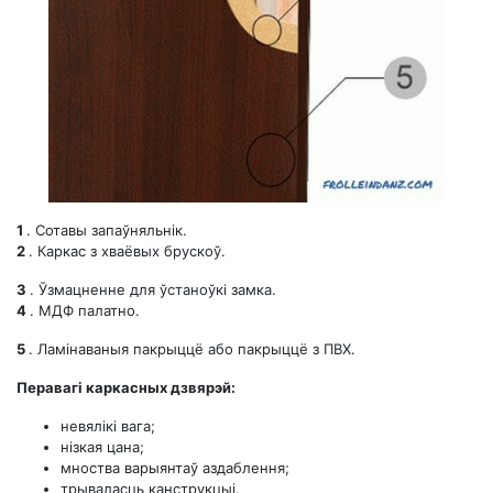
1
. Сотавы запаўняльнік.
2
. Каркас з хваёвых брускоў.
3
. Ўзмацненне для ўстаноўкі замка.
4
. МДФ палатно.
5
. Ламінаваныя пакрыццё або пакрыццё з ПВХ.
Перавагі каркасных дзвярэй:
невялікі вага;
нізкая цана;
мноства варыянтаў аздаблення;
трываласць канструкцыі.