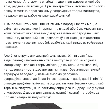
немагчыма. Але можна знайсці нядрэнныя дзверы з хвоі або
елкі, радзей - лістоўніцы. Пры выкарыстанні якасных морилок і
лакаў іх можна ператварыць у сапраўдныя творы мастацтва,
неадрозныя ад работ чырванадрэўшчыкаў.
Тым больш што хвоя і іншыя іглічныя пароды не так моцна
схільныя рассыханию і парэпання, як дуб або бук. Акрамя таго,
кошт гатовых міжпакаёвых дзвярэй з іглічных парод нашмат
ніжэй, а гукаізаляцыйныя і дэкаратыўныя якасці знаходзяцца
практычна на адным узроўні, асабліва, калі выкарыстоўваецца
шкленне.
Але ў канструкцыях дзвярэй шчытавых, філянговая (пад
аздабленне) і паганажных хвоя выступае ў ролі асноўнага
матэрыялу - каркасы атрымліваюцца выключна трывалымі,
неподверженность дэфармацыям і нават без антысептычнай
апрацоўкі валодаюць вельмі высокім узроўнем
супраціўляльнасці да біялагічных паразам - цвілі, цвілі і гнілі. У
складзе драўніны іглічных парод дастаткова ўласных смол, каб
тэрмін эксплуатацыі не саступаў апрацаванай драўніне ў сухой
атмасферы. Дзверы для ванных, лазняў і саунаў патрабуюць
больш складанай падрыхтоўкі.