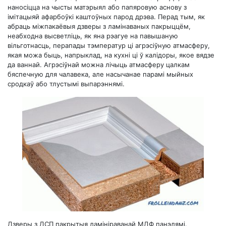
наносіцца на чысты матэрыял або папяровую аснову з
імітацыяй афарбоўкі каштоўных парод дрэва. Перад тым, як
абраць міжпакаёвыя дзверы з ламінаваных пакрыццём,
неабходна высветліць, як яна рэагуе на павышаную
вільготнасць, перапады тэмператур ці агрэсіўную атмасферу,
якая можа быць, напрыклад, на кухні ці ў калідоры, якое вядзе
да ваннай. Агрэсіўнай можна лічыць атмасферу цалкам
бяспечную для чалавека, але насычанае парамі мыйных
сродкаў або тлустымі выпарэннямі.
Дзверы з ДСП пакрытыя ламініраванай МДФ панэлямі.