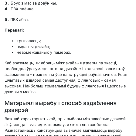
3
. Брус з масіва драўніны.
4
. ПВХ плёнка.
5
. ПВХ абза.
Перавагі:
трываласць;
выдатны дызайн;
неабмежаваных ў памерах.
Каб зразумець, як абраць міжпакаёвыя дзверы па якасці,
неабходна ўразумець, што па дызайне і колькасці варыянтаў
афармлення - практычна ўсе канструкцыі раўназначныя. Кошт
шчытавых дзвярэй самая даступная, філянговых - самая
высокая. Найбольш трывалымі будуць філянговыя і царговые
дзверы з масіва.
Матэрыял вырабу і спосаб аздаблення
дзвярэй
Важнай характарыстыкай, пры выбары міжпакаёвых дзвярэй
з'яўляецца і выгляд матэрыялу, з якога яна зроблена.
Разнастайнасць канструкцый вызначае магчымасць вырабу
дзвярэй з самых розных прыродных і штучных матэрыялаў -