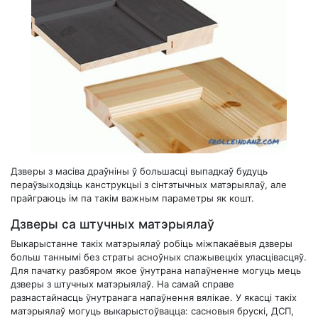
Дзверы з масіва драўніны ў большасці выпадкаў будуць
пераўзыходзіць канструкцыі з сінтэтычных матэрыялаў, але
прайграюць ім па такім важным параметры як кошт.
Дзверы са штучных матэрыялаў
Выкарыстанне такіх матэрыялаў робіць міжпакаёвыя дзверы
больш таннымі без страты асноўных спажывецкіх уласцівасцяў.
Для пачатку разбяром якое ўнутрана напаўненне могуць мець
дзверы з штучных матэрыялаў. На самай справе
разнастайнасць ўнутранага напаўнення вялікае. У якасці такіх
матэрыялаў могуць выкарыстоўвацца: сасновыя брускі, ДСП,