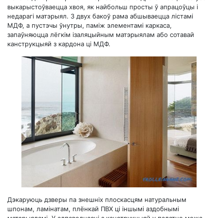
выкарыстоўваецца хвоя, як найбольш просты ў апрацоўцы і
недарагі матэрыял. З двух бакоў рама абшываецца лістамі
МДФ, а пустэчы ўнутры, паміж элементамі каркаса,
запаўняюцца лёгкім ізаляцыйным матэрыялам або сотавай
канструкцыяй з кардона ці МДФ.
Дэкаруюць дзверы па знешніх плоскасцям натуральным
шпонам, ламінатам, плёнкай ПВХ ці іншымі аздобнымі
матэрыяламі. У адпаведнасці з канструкцыяй у палатне можа