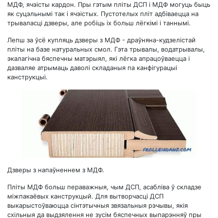
МДФ, ячэісты кардон. Пры гэтым пліты ДСП і МДФ могуць быць
як суцэльнымі так і ячэістых. Пустотелых пліт адбіваецца на
трываласці дзверы, але робіць іх больш лёгкімі і таннымі.
Лепш за ўсё купляць дзверы з МДФ - драўняна-кудзелістай
пліты на базе натуральных смол. Гэта трывалы, водатрывалы,
экалагічна бяспечны матэрыял, які лёгка апрацоўваецца і
дазваляе атрымаць даволі складаныя па канфігурацыі
канструкцыі.
Дзверы з напаўненнем з МДФ.
Пліты МДФ больш пераважныя, чым ДСП, асабліва ў складзе
міжпакаёвых канструкцый. Для вытворчасці ДСП
выкарыстоўваюцца сінтэтычныя звязальныя рэчывы, якія
схільныя да выдзялення не зусім бяспечных выпарэнняў пры