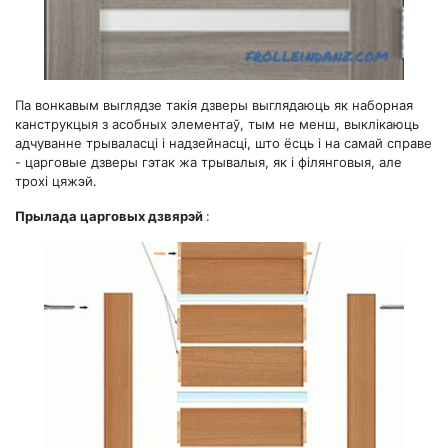
Па вонкавым выглядзе такія дзверы выглядаюць як наборная
канструкцыя з асобных элементаў, тым не менш, выклікаюць
адчуванне трываласці і надзейнасці, што ёсць і на самай справе
- царговые дзверы гэтак жа трывалыя, як і філянговыя, але
трохі цяжэй.
Прылада царговых дзвярэй
: