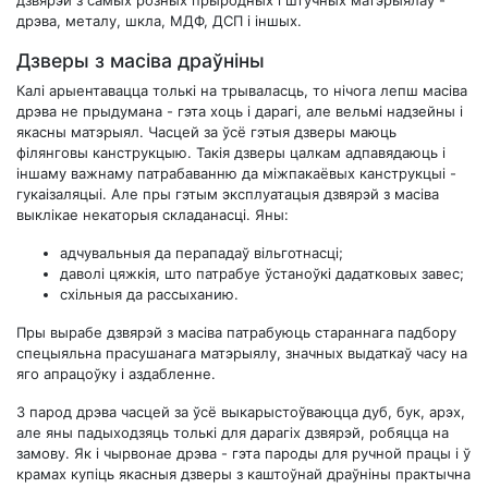
дрэва, металу, шкла, МДФ, ДСП і іншых.
Дзверы з масіва драўніны
Калі арыентавацца толькі на трываласць, то нічога лепш масіва
дрэва не прыдумана - гэта хоць і дарагі, але вельмі надзейны і
якасны матэрыял. Часцей за ўсё гэтыя дзверы маюць
філянговы канструкцыю. Такія дзверы цалкам адпавядаюць і
іншаму важнаму патрабаванню да міжпакаёвых канструкцыі -
гукаізаляцыі. Але пры гэтым эксплуатацыя дзвярэй з масіва
выклікае некаторыя складанасці. Яны:
адчувальныя да перападаў вільготнасці;
даволі цяжкія, што патрабуе ўстаноўкі дадатковых завес;
схільныя да рассыханию.
Пры вырабе дзвярэй з масіва патрабуюць стараннага падбору
спецыяльна прасушанага матэрыялу, значных выдаткаў часу на
яго апрацоўку і аздабленне.
З парод дрэва часцей за ўсё выкарыстоўваюцца дуб, бук, арэх,
але яны падыходзяць толькі для дарагіх дзвярэй, робяцца на
замову. Як і чырвонае дрэва - гэта пароды для ручной працы і ў
крамах купіць якасныя дзверы з каштоўнай драўніны практычна