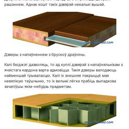
рашэннем. Аднак кошт такіх дзвярэй некалькі вышэй.
Дзверы з напаўненнем з брускоў драўніны.
Калі бюджэт дазволяць, то ад куплі дзвярэй з напаўняльнікам з
ячэістага кардона варта адмовіцца. Такія дзверы валодаюць
найменшай трываласцю. Калі іх знешняе пакрыццё мае
невялікую таўшчыню, то іх вельмі лёгка прабіць выпадкова
зачапіўшы якім-небудзь прадметам.