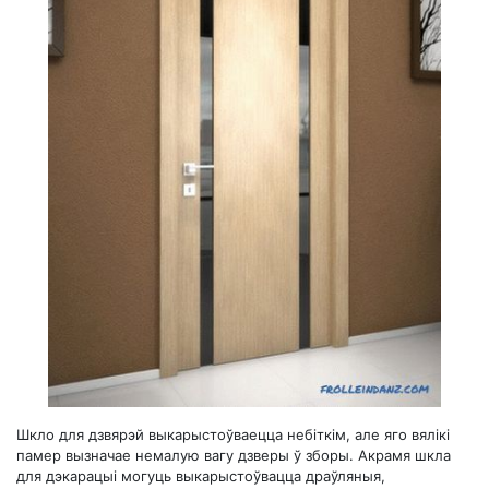
Шкло для дзвярэй выкарыстоўваецца небіткім, але яго вялікі
памер вызначае немалую вагу дзверы ў зборы. Акрамя шкла
для дэкарацыі могуць выкарыстоўвацца драўляныя,