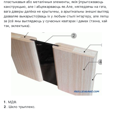
пластыкавыя або металічныя элементы, якія ўпрыгожваюць
канструкцыю, але і абцяжарваюць яе.Але, нягледзячы на ​​гэта,
вага дзверы далёка не крытычны, а арыгінальны знешні выгляд
дазваляе выкарыстоўваць іх у любым стылі інтэр'еру, але лепш
за ўсё яны выглядаюць у сучасных кватэрах і дамах (тэхна, хай
тэк, эклектыка).
1
. МДФ.
2
. Шкло трыплекс.