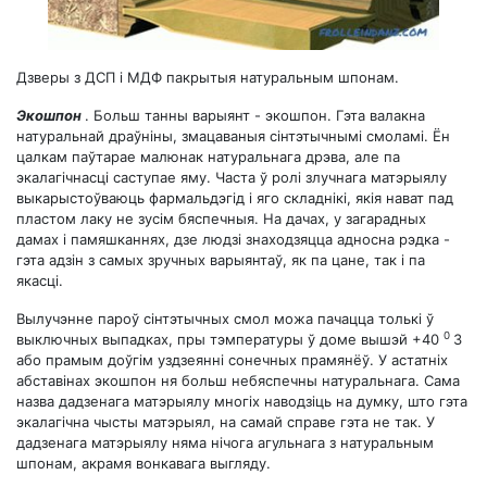
Дзверы з ДСП і МДФ пакрытыя натуральным шпонам.
Экошпон
. Больш танны варыянт - экошпон. Гэта валакна
натуральнай драўніны, змацаваныя сінтэтычнымі смоламі. Ён
цалкам паўтарае малюнак натуральнага дрэва, але па
экалагічнасці саступае яму. Часта ў ролі злучнага матэрыялу
выкарыстоўваюць фармальдэгід і яго складнікі, якія нават пад
пластом лаку не зусім бяспечныя. На дачах, у загарадных
дамах і памяшканнях, дзе людзі знаходзяцца адносна рэдка -
гэта адзін з самых зручных варыянтаў, як па цане, так і па
якасці.
Вылучэнне пароў сінтэтычных смол можа пачацца толькі ў
0
выключных выпадках, пры тэмпературы ў доме вышэй +40
З
або прамым доўгім уздзеянні сонечных прамянёў. У астатніх
абставінах экошпон ня больш небяспечны натуральнага. Сама
назва дадзенага матэрыялу многіх наводзіць на думку, што гэта
экалагічна чысты матэрыял, на самай справе гэта не так. У
дадзенага матэрыялу няма нічога агульнага з натуральным
шпонам, акрамя вонкавага выгляду.