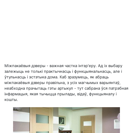
Міжпакаёвыя дзверы - важная частка інтэр'еру. Ад іх выбару
залежыць не толькі практычнасць і функцыянальнасць, але і
ўтульнасць і эстэтыка дома. Каб зразумець, як абраць
міжпакаёвыя дзверы правільна, з усіх магчымых варыянтаў,
неабходна прачытаць гэты артыкул - тут сабрана ўся патрэбная
інфармацыя, якая тычыцца прылады, відаў, функцыяналу і
кошты.