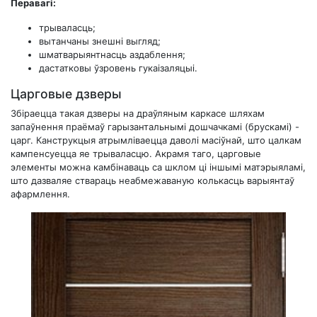
Перавагі:
трываласць;
вытанчаны знешні выгляд;
шматварыянтнасць аздаблення;
дастатковы ўзровень гукаізаляцыі.
Царговые дзверы
Збіраецца такая дзверы на драўляным каркасе шляхам
запаўнення праёмаў гарызантальнымі дошчачкамі (брускамі) -
царг. Канструкцыя атрымліваецца даволі масіўнай, што цалкам
кампенсуецца яе трываласцю. Акрамя таго, царговые
элементы можна камбінаваць са шклом ці іншымі матэрыяламі,
што дазваляе ствараць неабмежаваную колькасць варыянтаў
афармлення.