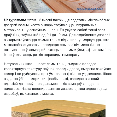
Натуральны шпон
. У якасці пакрыцця падставы міжпакаёвых
дзвярэй вельмі часта выкарыстоўваюцца натуральныя
матэрыялы - у асноўным, шпон. Ён уяўляе сабой тонкі зрэз
драўніны, таўшчынёй ад 0,1 да 10 мм. Для аздаблення дзвярэй
выкарыстоўваюцца самыя тонкія віды шпону, мяркуецца, што
міжпакаёвыя дзверы неподвержены вялікім механічных
нагрузак, не ўзаемадзейнічаюць з прамым ўльтрафіялетам і на
іх не ўплываюць рэзкія перапады тэмператур.
Натуральны шпон, нават самы тонкі, выдатна перадае
характэрную тэкстуру пэўнай пароды дрэва, выдатна захоўвае
колер і не руйнуецца пры ўмераных фізічных уздзеяннях. Шпон
выдатна ўбірае морилки, фарбы і лакі, валодае высокай
адгезіяй да клеяў, пры дапамозе якіх замацоўваецца на
падставе. Часта шпонированные дзверы цяжка адрозніць ад
вырабаў, выкананых з масіва.