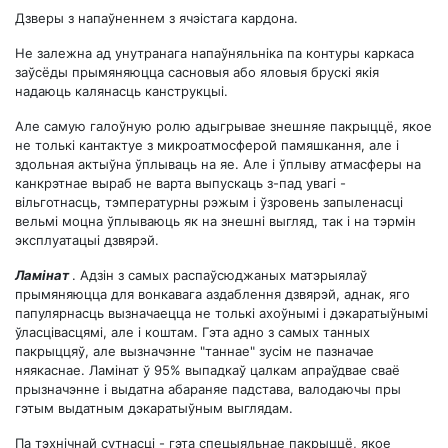
Дзверы з напаўненнем з ячэістага кардона.
Не залежна ад унутранага напаўняльніка па контуры каркаса
заўсёды прымяняюцца сасновыя або яловыя брускі якія
надаюць калянасць канструкцыі.
Але самую галоўную ролю адыгрывае знешняе пакрыццё, якое
не толькі кантактуе з микроатмосферой памяшкання, але і
здольная актыўна ўплываць на яе. Але і ўплыву атмасферы на
канкрэтнае выраб не варта выпускаць з-пад увагі -
вільготнасць, тэмпературны рэжым і ўзровень запыленасці
вельмі моцна ўплываюць як на знешні выгляд, так і на тэрмін
эксплуатацыі дзвярэй.
Ламінат
. Адзін з самых распаўсюджаных матэрыялаў
прымяняюцца для вонкавага аздаблення дзвярэй, аднак, яго
папулярнасць вызначаецца не толькі ахоўнымі і дэкаратыўнымі
ўласцівасцямі, але і коштам. Гэта адно з самых танных
пакрыццяў, але вызначэнне "таннае" зусім не пазначае
няякаснае. Ламінат ў 95% выпадкаў цалкам апраўдвае сваё
прызначэнне і выдатна абараняе падстава, валодаючы пры
гэтым выдатным дэкаратыўным выглядам.
Па тэхнічнай сутнасці - гэта спецыяльнае пакрыццё, якое