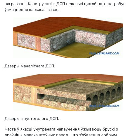
награванні. Канструкцыі з ДСП некалькі цяжэй, што патрабуе
ўзмацнення каркаса і завес.
Дзверы маналітнага ДСП.
Дзверы з пустотелого ДСП.
Часта ў якасці ўнутранага напаўнення ўжываюць брускі з
драўніны малакаштоўных парод, што з'яўляецца добрым