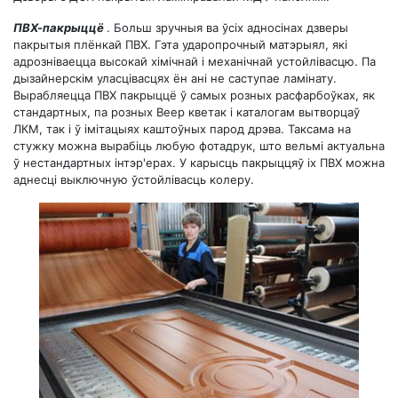
ПВХ-пакрыццё
. Больш зручныя ва ўсіх адносінах дзверы
пакрытыя плёнкай ПВХ. Гэта ударопрочный матэрыял, які
адрозніваецца высокай хімічнай і механічнай устойлівасцю. Па
дызайнерскім уласцівасцях ён ані не саступае ламінату.
Вырабляецца ПВХ пакрыццё ў самых розных расфарбоўках, як
стандартных, па розных Веер кветак і каталогам вытворцаў
ЛКМ, так і ў імітацыях каштоўных парод дрэва. Таксама на
стужку можна вырабіць любую фотадрук, што вельмі актуальна
ў нестандартных інтэр'ерах. У карысць пакрыццяў іх ПВХ можна
аднесці выключную ўстойлівасць колеру.