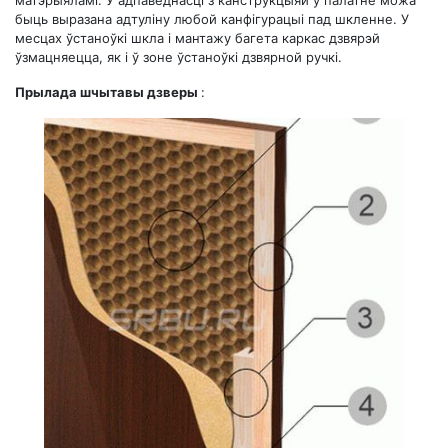
быць выразана адтуліну любой канфігурацыі пад шкленне. У
месцах ўстаноўкі шкла і мантажу багета каркас дзвярэй
ўзмацняецца, як і ў зоне ўстаноўкі дзвярной ручкі.
Прылада шчытавы дзверы
: