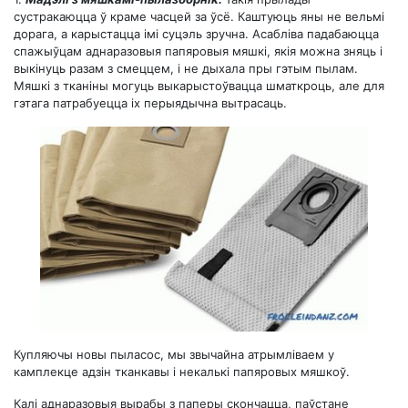
сустракаюцца ў краме часцей за ўсё. Каштуюць яны не вельмі
дорага, а карыстацца імі суцэль зручна. Асабліва падабаюцца
спажыўцам аднаразовыя папяровыя мяшкі, якія можна зняць і
выкінуць разам з смеццем, і не дыхала пры гэтым пылам.
Мяшкі з тканіны могуць выкарыстоўвацца шматкроць, але для
гэтага патрабуецца іх перыядычна вытрасаць.
Купляючы новы пыласос, мы звычайна атрымліваем у
камплекце адзін тканкавы і некалькі папяровых мяшкоў.
Калі аднаразовыя вырабы з паперы скончацца, паўстане