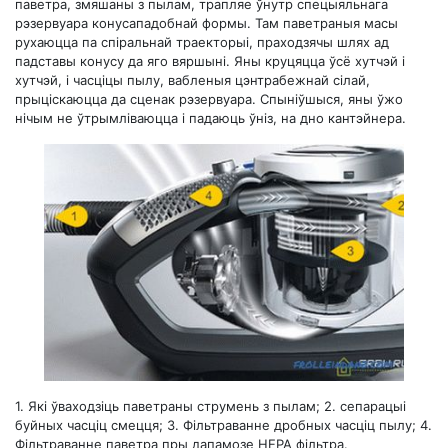
паветра, змяшаны з пылам, трапляе ўнутр спецыяльнага
рэзервуара конусападобнай формы. Там паветраныя масы
рухаюцца па спіральнай траекторыі, праходзячы шлях ад
падставы конусу да яго вяршыні. Яны круцяцца ўсё хутчэй і
хутчэй, і часціцы пылу, вабленыя цэнтрабежнай сілай,
прыціскаюцца да сценак рэзервуара. Спыніўшыся, яны ўжо
нічым не ўтрымліваюцца і падаюць ўніз, на дно кантэйнера.
1. Які ўваходзіць паветраны струмень з пылам; 2. сепарацыі
буйных часціц смецця; 3. Фільтраванне дробных часціц пылу; 4.
Фільтраванне паветра пры дапамозе HEPA фільтра.