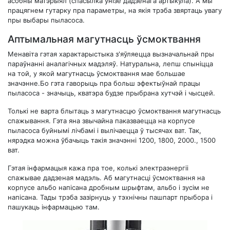
асобны матэрыял (спасылка ўнізе дадзенага артыкула). А мы
працягнем гутарку пра параметры, на якія трэба звяртаць увагу
пры выбары пыласоса.
Аптымальная магутнасць ўсмоктвання
Менавіта гэтая характарыстыка з'яўляецца вызначальнай пры
параўнанні аналагічных мадэляў. Натуральна, лепш спыніцца
на той, у якой магутнасць ўсмоктвання мае большае
значэнне.Бо гэта гаворыць пра больш эфектыўнай працы
пыласоса - значыць, кватэра будзе прыбрана хутчэй і чысцей.
Толькі не варта блытаць з магутнасцю ўсмоктвання магутнасць
спажывання. Гэта яна звычайна паказваецца на корпусе
пыласоса буйнымі лічбамі і вылічаецца ў тысячах ват. Так,
нярэдка можна ўбачыць такія значэнні 1200, 1800, 2000., 1500
ват.
Гэтая інфармацыя кажа пра тое, колькі электраэнергіі
спажывае дадзеная мадэль. Аб магутнасці ўсмоктвання на
корпусе альбо напісана дробным шрыфтам, альбо і зусім не
напісана. Тады трэба зазірнуць у тэхнічны пашпарт прыбора і
пашукаць інфармацыю там.