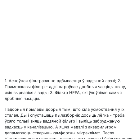
1. Асноўная фільтраванне адбываецца ў вадзяной лазні; 2.
Прамежкавы фільтр - адфільтроўвае дробныя часціцы пылу,
якія вырваліся з вады; 3. Фільтр HEPA, які ўлоўлівае самыя
дробныя часціцы.
Падобныя прылады добрыя тым, што сіла ўсмоктвання ў іх
сталая. Ды і спусташаць пылазборнік досыць лёгка - трэба
ўсяго толькі зняць вадзяной фільтр і выліць забруджаную
вадкасць у каналізацыю. А яшчэ мадэлі з аквафильтром
дапамагаюць стварыць камфортны мікраклімат. Пасля
фільтравання яны аддаюць назад чысты, свежы і ўвільготненае