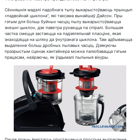
Сённяшнія мадэлі падобнага тыпу выкарыстоўваюць прынцып
«падвойнай цыклона", які таксама вынайшаў Дайсон. Пры
гэтым для больш буйных часціц пылу выкарыстоўваецца
знешні цыклон, дзе паветра рухаецца па спіралі. Большая
частка смецця застаецца на падзяляльнай пласціне, якая
знаходзіцца на шляху да ўнутранага цыклона. Там адбываецца
выдаленне больш дробных пылавых часціц. Дзякуючы
празрыстым сценак кантэйнера можна палюбавацца гэтым
працэсам, назіраючы, як ўздымалі пыльныя віхуры.
Пасля працы ёмістасць спусташаецца простым вытрасанне