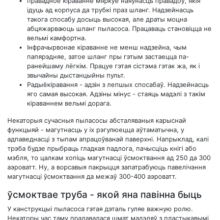
правадное кіраванне мяркуе наяўнасць правадоў, якія
ідуць ад корпуса да трубкі праз шланг. Надзейнасць
такога спосабу досыць высокая, але драты моцна
абцяжарваюць шланг пыласоса. Працаваць становіцца не
вельмі камфортна.
Інфрачырвонае кіраванне не менш надзейна, чым
папярэдняе, затое шланг пры гэтым застаецца па-
ранейшаму лёгкім. Працуе гэтая сістэма гэтак жа, як і
звычайны дыстанцыйны пульт.
Радыёкіравання - адзін з лепшых спосабаў. Надзейнасць
яго самая высокая. Адзіны мінус - стаяць мадэлі з такім
кіраваннем вельмі дорага.
Некаторыя сучасныя пыласосы абсталяваныя карыснай
функцыяй - магутнасць у іх рэгулюецца аўтаматычна, у
адпаведнасці з тыпам апрацоўванай паверхні. Напрыклад, калі
трэба будзе прыбраць гладкая падлога, пачысціць кнігі або
мэбля, то цалкам хопіць магутнасці ўсмоктвання ад 250 да 300
аэроватт. Ну, а ворсавыя пакрыцця запатрабуюць павелічэння
магутнасці ўсмоктвання да межаў 300-400 аэроватт.
ўсмоктвае труба - якой яна павінна быць
У канструкцыі пыласоса гэтая дэталь гуляе важную ролю.
Некаторы час таму прадавалася шмат мадэляў з пластыкавымі