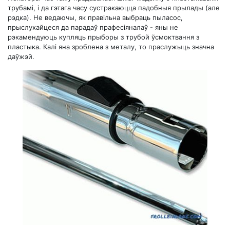
трубамі, і да гэтага часу сустракаюцца падобныя прылады (але
рэдка). Не ведаючы, як правільна выбраць пыласос,
прыслухайцеся да парадаў прафесіяналаў - яны не
рэкамендуюць купляць прыборы з трубой ўсмоктвання з
пластыка. Калі яна зроблена з металу, то праслужыць значна
даўжэй.