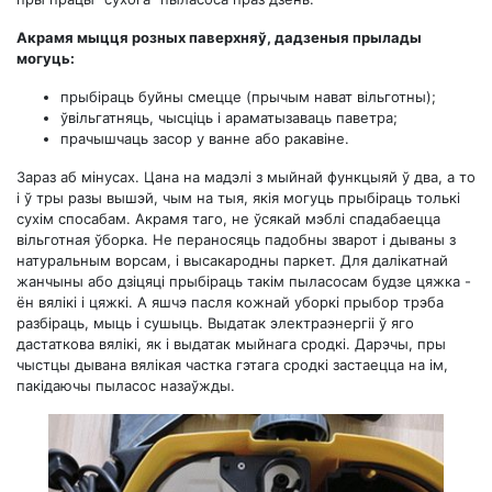
Акрамя мыцця розных паверхняў, дадзеныя прылады
могуць:
прыбіраць буйны смецце (прычым нават вільготны);
ўвільгатняць, чысціць і араматызаваць паветра;
прачышчаць засор у ванне або ракавіне.
Зараз аб мінусах. Цана на мадэлі з мыйнай функцыяй ў два, а то
і ў тры разы вышэй, чым на тыя, якія могуць прыбіраць толькі
сухім спосабам. Акрамя таго, не ўсякай мэблі спадабаецца
вільготная ўборка. Не пераносяць падобны зварот і дываны з
натуральным ворсам, і высакародны паркет. Для далікатнай
жанчыны або дзіцяці прыбіраць такім пыласосам будзе цяжка -
ён вялікі і цяжкі. А яшчэ пасля кожнай уборкі прыбор трэба
разбіраць, мыць і сушыць. Выдатак электраэнергіі ў яго
дастаткова вялікі, як і выдатак мыйнага сродкі. Дарэчы, пры
чыстцы дывана вялікая частка гэтага сродкі застаецца на ім,
пакідаючы пыласос назаўжды.