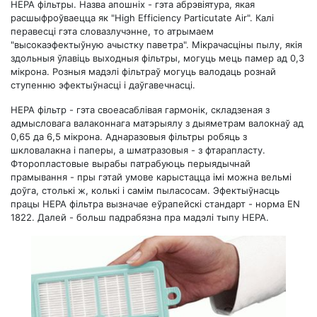
НЕРА фільтры. Назва апошніх - гэта абрэвіятура, якая
расшыфроўваецца як "High Efficiency Particutate Air". Калі
перавесці гэта словазлучэнне, то атрымаем
"высокаэфектыўную ачыстку паветра". Мікрачасціны пылу, якія
здольныя ўлавіць выходныя фільтры, могуць мець памер ад 0,3
мікрона. Розныя мадэлі фільтраў могуць валодаць рознай
ступенню эфектыўнасці і даўгавечнасці.
НЕРА фільтр - гэта своеасаблівая гармонік, складзеная з
адмысловага валаконнага матэрыялу з дыяметрам валокнаў ад
0,65 да 6,5 мікрона. Аднаразовыя фільтры робяць з
шкловалакна і паперы, а шматразовыя - з фтарапласту.
Фторопластовые вырабы патрабуюць перыядычнай
прамывання - пры гэтай умове карыстацца імі можна вельмі
доўга, столькі ж, колькі і самім пыласосам. Эфектыўнасць
працы НЕРА фільтра вызначае еўрапейскі стандарт - норма ЕN
1822. Далей - больш падрабязна пра мадэлі тыпу НЕРА.