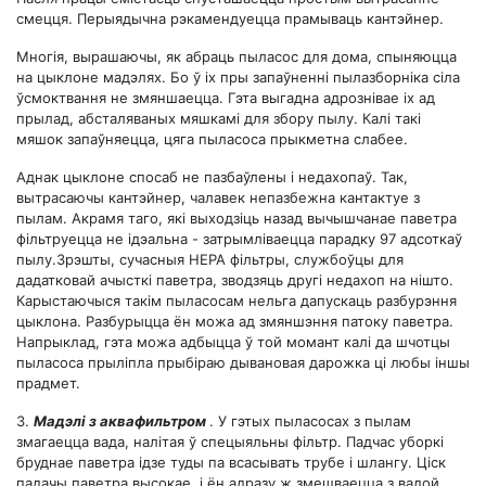
смецця. Перыядычна рэкамендуецца прамываць кантэйнер.
Многія, вырашаючы, як абраць пыласос для дома, спыняюцца
на цыклоне мадэлях. Бо ў іх пры запаўненні пылазборніка сіла
ўсмоктвання не змяншаецца. Гэта выгадна адрознівае іх ад
прылад, абсталяваных мяшкамі для збору пылу. Калі такі
мяшок запаўняецца, цяга пыласоса прыкметна слабее.
Аднак цыклоне спосаб не пазбаўлены і недахопаў. Так,
вытрасаючы кантэйнер, чалавек непазбежна кантактуе з
пылам. Акрамя таго, які выходзіць назад вычышчанае паветра
фільтруецца не ідэальна - затрымліваецца парадку 97 адсоткаў
пылу.Зрэшты, сучасныя НЕРА фільтры, службоўцы для
дадатковай ачысткі паветра, зводзяць другі недахоп на нішто.
Карыстаючыся такім пыласосам нельга дапускаць разбурэння
цыклона. Разбурыцца ён можа ад змяншэння патоку паветра.
Напрыклад, гэта можа адбыцца ў той момант калі да шчотцы
пыласоса прыліпла прыбіраю дывановая дарожка ці любы іншы
прадмет.
3.
Мадэлі з аквафильтром
. У гэтых пыласосах з пылам
змагаецца вада, налітая ў спецыяльны фільтр. Падчас уборкі
бруднае паветра ідзе туды па всасывать трубе і шлангу. Ціск
падачы паветра высокае, і ён адразу ж змешваецца з вадой,