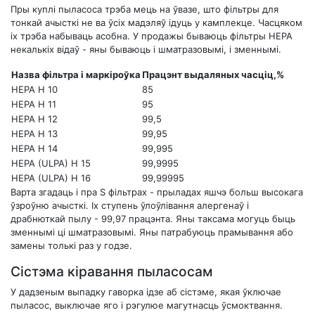
Пры куплі пыласоса трэба мець на ўвазе, што фільтры для
тонкай ачысткі не ва ўсіх мадэляў ідуць у камплекце. Часцяком
іх трэба набываць асобна. У продажы бываюць фільтры НЕРА
некалькіх відаў - яны бываюць і шматразовымі, і зменнымі.
Назва фільтра і маркіроўка
Працэнт выдаляных часціц,%
НЕРА Н 10
85
НЕРА Н 11
95
НЕРА Н 12
99,5
HEPA H 13
99,95
HEPA H 14
99,995
HEPA (ULPA) H 15
99,9995
HEPA (ULPA) H 16
99,99995
Варта згадаць і пра S фільтрах - прыладах яшчэ больш высокага
ўзроўню ачысткі. Іх ступень ўлоўлівання алергенаў і
драбнюткай пылу - 99,97 працэнта. Яны таксама могуць быць
зменнымі ці шматразовымі. Яны патрабуюць прамывання або
замены толькі раз у годзе.
Сістэма кіравання пыласосам
У дадзеным выпадку гаворка ідзе аб сістэме, якая ўключае
пыласос, выключае яго і рэгулюе магутнасць ўсмоктвання.