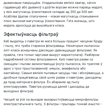
дывановым пакрыццём. Уладальнікам вялікіх кватэр, хатніх
гадаванцаў або дываноў з доўгім ворсам можна параіць мадэлі,
у якіх магутнасць ўсмоктвання складае ад 350 да 500 ват.
Асабліва ўдалае спалучэнне - нізкая магутнасць спажывання
плюс высокая магутнасць ўсмоктвання. Гэта значыць, што
мадэль адносіцца да вышэйшага класа.
Эфектыўнасць фільтраў
Каб выдаліць з паветра як мага большы працэнт часцінак бруду
і пылу, яго трэба старанна фільтраваць. Некаторыя пыласосы
эліт-класа аснашчаны дзесяццю-дванаццаццю фільтрамі. Як
правіла, гэта толькі чарговая выкрут маркетолагаў. Разбяром
падрабязней сістэму фільтравання. Калі паветра разам са
смеццем і пылам засмоктваецца ўнутр пыласоса, ён трапляе ў
адно з трох прыстасаванняў: мяшок, аквафильтр або
кантэйнер. Самыя вялікія пылавыя часціцы там і абсоўваюцца, а
дробныя працягваюць свой шлях разам з паветрам, даходзячы
да прад маторнага фільтра. Ён абараняе ад пылу
электрарухавік. Паветра рухаецца далей і даходзіць да
выходных фільтраў.
Часцей за ўсё на выхадзе выкарыстоўваюцца микрофильтры
электрастатычнага тыпу, S фільтры і прылады тонкай ачысткі -