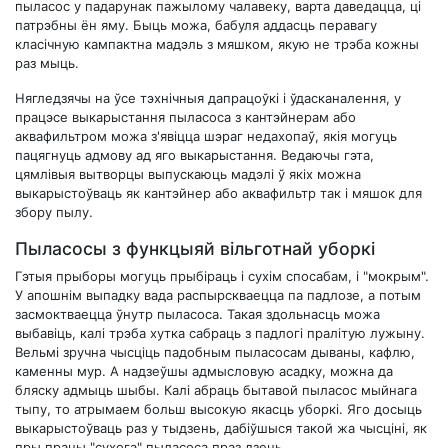
пыласос у падарунак пажылому чалавеку, варта даведацца, ці
патрэбны ён яму. Быць можа, бабуля аддасць перавагу
класічную кампактна мадэль з мяшком, якую не трэба кожны
раз мыць.
Нягледзячы на ​​ўсе тэхнічныя дапрацоўкі і ўдасканалення, у
працэсе выкарыстання пыласоса з кантэйнерам або
аквафильтром можа з'явіцца шэраг недахопаў, якія могуць
пацягнуць адмову ад яго выкарыстання. Ведаючы гэта,
цямлівыя вытворцы выпускаюць мадэлі ў якіх можна
выкарыстоўваць як кантэйнер або аквафильтр так і мяшок для
збору пылу.
Пыласосы з функцыяй вільготнай уборкі
Гэтыя прыборы могуць прыбіраць і сухім спосабам, і "мокрым".
У апошнім выпадку вада распырскваецца па падлозе, а потым
засмоктваецца ўнутр пыласоса. Такая здольнасць можа
выбавіць, калі трэба хутка сабраць з падлогі пралітую лужыну.
Вельмі зручна чысціць падобным пыласосам дываны, кафлю,
каменны мур. А надзеўшы адмысловую асадку, можна да
бляску адмыць шыбы. Калі абраць бытавой пыласос мыйнага
тыпу, то атрымаем больш высокую якасць уборкі. Яго досыць
выкарыстоўваць раз у тыдзень, дабіўшыся такой жа чысціні, як
пры працы "сухога" пыласоса праз дзень.