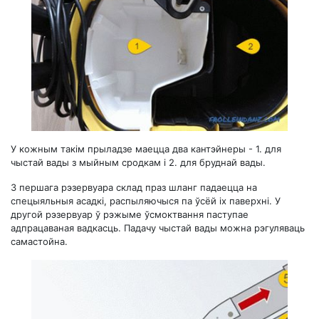
У кожным такім прыладзе маецца два кантэйнеры - 1. для
чыстай вады з мыйным сродкам і 2. для бруднай вады.
З першага рэзервуара склад праз шланг падаецца на
спецыяльныя асадкі, распыляючыся па ўсёй іх паверхні. У
другой рэзервуар ў рэжыме ўсмоктвання паступае
адпрацаваная вадкасць. Падачу чыстай вады можна рэгуляваць
самастойна.