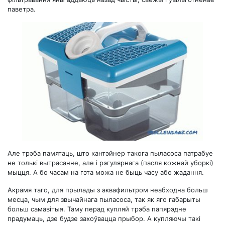
паветра.
Але трэба памятаць, што кантэйнер такога пыласоса патрабуе
не толькі вытрасанне, але і рэгулярнага (пасля кожнай уборкі)
мыцця. А бо часам на гэта можа не быць часу або жадання.
Акрамя таго, для прылады з аквафильтром неабходна больш
месца, чым для звычайнага пыласоса, так як яго габарыты
больш самавітыя. Таму перад купляй трэба папярэдне
прадумаць, дзе будзе захоўвацца прыбор. А купляючы такі