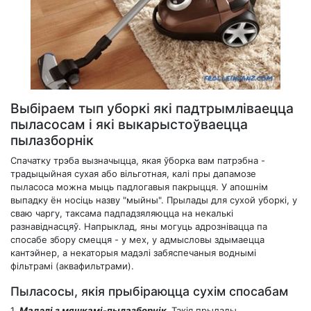
Выбіраем тып уборкі які падтрымліваецца
пыласосам і які выкарыстоўваецца
пылазборнік
Спачатку трэба вызначыцца, якая ўборка вам патрэбна -
традыцыйная сухая або вільготная, калі пры дапамозе
пыласоса можна мыць падлогавыя пакрыцця. У апошнім
выпадку ён носіць назву "мыйны". Прылады для сухой уборкі, у
сваю чаргу, таксама падпадзяляюцца на некалькі
разнавіднасцяў. Напрыклад, яны могуць адрознівацца па
спосабе збору смецця - у мех, у адмысловы здымаецца
кантэйнер, а некаторыя мадэлі забяспечаныя воднымі
фільтрамі (аквафильтрами).
Пыласосы, якія прыбіраюцца сухім спосабам
1.
Мадэлі з мяшкамі-пылазборнік.
Такія прылады