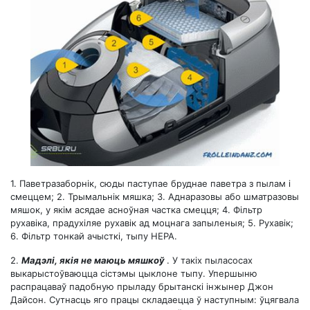
1. Паветразаборнік, сюды паступае бруднае паветра з пылам і
смеццем; 2. Трымальнік мяшка; 3. Аднаразовы або шматразовы
мяшок, у якім асядае асноўная частка смецця; 4. Фільтр
рухавіка, прадухіляе рухавік ад моцнага запыленыя; 5. Рухавік;
6. Фільтр тонкай ачысткі, тыпу HEPA.
2.
Мадэлі, якія не маюць мяшкоў
. У такіх пыласосах
выкарыстоўваюцца сістэмы цыклоне тыпу. Упершыню
распрацаваў падобную прыладу брытанскі інжынер Джон
Дайсон. Сутнасць яго працы складаецца ў наступным: ўцягвала