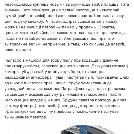
неабходнасць купляць новыя - за зручнасць трэба плаціць. Гэта
значыць, што прыйдзецца не толькі расстацца з некаторай
сумай (хай і невялікі), але і ахвяраваць часткай вольнага часу
для пошуку мяшкоў. А часам, адправіўшыся за імі ў краму,
можна і не знайсці патрэбны памер ў продажы. Зрэшты,
цалкам можна абыйсціся і мяшком з тканіны, які праслужыць
гады, не патрабуючы замены. Але ўдыхаць пыл пры яго
вытрасанне вельмі непрыемна, а тым, хто схільны да алергіі,
нават шкодна.
Пыласос з мяшком для збору пылу прыводзіцца ў дзеянне
электрарухавіком, запускаецца вентылятар. Дзякуючы гэтаму ў
камеры, убудаванай у корпус прыбора, ствараецца
разрэджаная атмасфера. Туды і паступае пыл, праходзячы шлях
ад шчоткі пыласоса праз шланг і трубу ўсмоктвання да
уваходнай адтуліны камеры. Патрапіўшы туды, паветра разам
са смеццем аказваецца ўнутры мяшка-пылазборніка, пасля
чаго смецце асядае ў мяшку. Брудны паветра праходзіць праз
сістэму фільтраў, дзе пазбаўляецца ад старонніх прымешак.
Праз выпускное адтуліну прыбора ў памяшканне паступае
вычышчанае паветра.