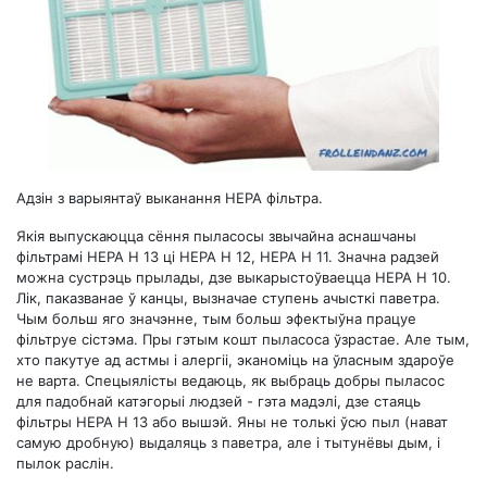
Адзін з варыянтаў выканання HEPA фільтра.
Якія выпускаюцца сёння пыласосы звычайна аснашчаны
фільтрамі НЕРА Н 13 ці НЕРА Н 12, НЕРА Н 11. Значна радзей
можна сустрэць прылады, дзе выкарыстоўваецца НЕРА Н 10.
Лік, паказванае ў канцы, вызначае ступень ачысткі паветра.
Чым больш яго значэнне, тым больш эфектыўна працуе
фільтруе сістэма. Пры гэтым кошт пыласоса ўзрастае. Але тым,
хто пакутуе ад астмы і алергіі, эканоміць на ўласным здароўе
не варта. Спецыялісты ведаюць, як выбраць добры пыласос
для падобнай катэгорыі людзей - гэта мадэлі, дзе стаяць
фільтры НЕРА Н 13 або вышэй. Яны не толькі ўсю пыл (нават
самую дробную) выдаляць з паветра, але і тытунёвы дым, і
пылок раслін.