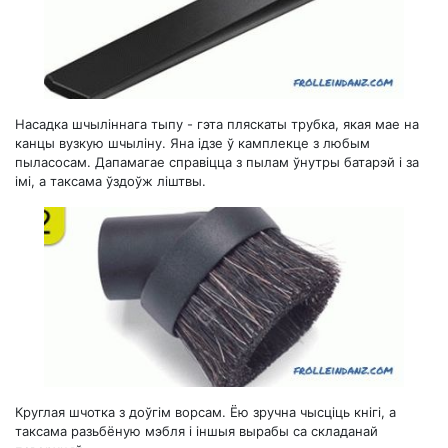
Насадка шчыліннага тыпу - гэта пляскаты трубка, якая мае на
канцы вузкую шчыліну. Яна ідзе ў камплекце з любым
пыласосам. Дапамагае справіцца з пылам ўнутры батарэй і за
імі, а таксама ўздоўж ліштвы.
Круглая шчотка з доўгім ворсам. Ёю зручна чысціць кнігі, а
таксама разьбёную мэбля і іншыя вырабы са складанай