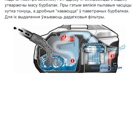
утвараючы масу бурбалак. Пры гэтым вялікія пылавыя часціцы
хутка тонуць, а дробныя "хаваюцца" ў паветраных бурбалках.
Для іх выдалення ўжываюць дадатковыя фільтры.