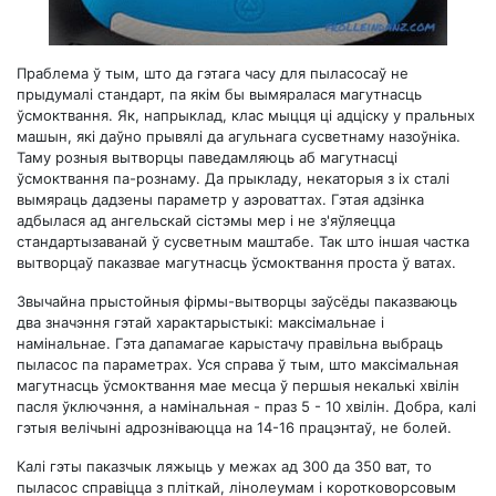
Праблема ў тым, што да гэтага часу для пыласосаў не
прыдумалі стандарт, па якім бы вымяралася магутнасць
ўсмоктвання. Як, напрыклад, клас мыцця ці адціску у пральных
машын, які даўно прывялі да агульнага сусветнаму назоўніка.
Таму розныя вытворцы паведамляюць аб магутнасці
ўсмоктвання па-рознаму. Да прыкладу, некаторыя з іх сталі
вымяраць дадзены параметр у аэроваттах. Гэтая адзінка
адбылася ад ангельскай сістэмы мер і не з'яўляецца
стандартызаванай ў сусветным маштабе. Так што іншая частка
вытворцаў паказвае магутнасць ўсмоктвання проста ў ватах.
Звычайна прыстойныя фірмы-вытворцы заўсёды паказваюць
два значэння гэтай характарыстыкі: максімальнае і
намінальнае. Гэта дапамагае карыстачу правільна выбраць
пыласос па параметрах. Уся справа ў тым, што максімальная
магутнасць ўсмоктвання мае месца ў першыя некалькі хвілін
пасля ўключэння, а намінальная - праз 5 - 10 хвілін. Добра, калі
гэтыя велічыні адрозніваюцца на 14-16 працэнтаў, не болей.
Калі гэты паказчык ляжыць у межах ад 300 да 350 ват, то
пыласос справіцца з пліткай, лінолеумам і коротковорсовым