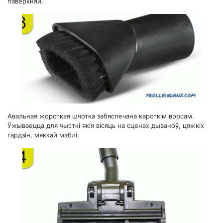
паверхняй.
Авальная жорсткая шчотка забяспечана кароткім ворсам.
Ўжываецца для чысткі якія вісяць на сценах дываноў, цяжкіх
гардзін, мяккай мэблі.