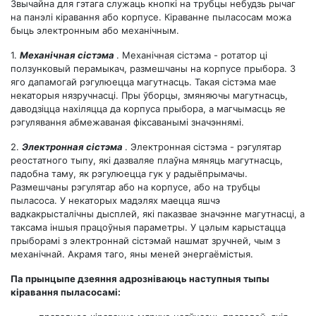
Звычайна для гэтага служаць кнопкі на трубцы небудзь рычаг
на панэлі кіравання або корпусе. Кіраванне пыласосам можа
быць электронным або механічным.
1.
Механічная сістэма
. Механічная сістэма - ротатор ці
ползунковый перамыкач, размешчаны на корпусе прыбора. З
яго дапамогай рэгулюецца магутнасць. Такая сістэма мае
некаторыя нязручнасці. Пры ўборцы, змяняючы магутнасць,
даводзіцца нахіляцца да корпуса прыбора, а магчымасць яе
рэгулявання абмежаваная фіксаванымі значэннямі.
2.
Электронная сістэма
. Электронная сістэма - рэгулятар
реостатного тыпу, які дазваляе плаўна мяняць магутнасць,
падобна таму, як рэгулюецца гук у радыёпрымачы.
Размешчаны рэгулятар або на корпусе, або на трубцы
пыласоса. У некаторых мадэлях маецца яшчэ
вадкакрысталічны дысплей, які паказвае значэнне магутнасці, а
таксама іншыя працоўныя параметры. У цэлым карыстацца
прыборамі з электроннай сістэмай нашмат зручней, чым з
механічнай. Акрамя таго, яны меней энергаёмістыя.
Па прынцыпе дзеяння адрозніваюць наступныя тыпы
кіравання пыласосамі: