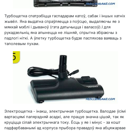
Турбощетка спатрэбіцца гаспадарам катоў, сабак і іншых хатніх
жывёл. Яна выдатна спраўляецца з поўсцю, выдаляючы яе з
мяккай мэблі і дываноў (гэта датычыцца і валасоў).І для
рукадзельніц яна апынецца не лішняй, спрытна збіраючы з
падлогі ніткі. А ўлетку турбощетка будзе паспяхова ваяваць з
таполевым пухам.
Электрощетка - інакш, электрычная турбощетка. Валодае ўсімі
вартасцямі папярэдняй асадкі, але працуе значна цішэй, так як
круціцца сілай электрычнага току. Ёсць у яе і мінус - за кошт
падфарбаванымі ад корпуса прыбора правадоў яна абцяжарвае