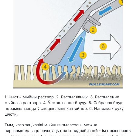
1. Чысты мыйны раствор. 2. Распыляльнік. 3. Распыленне
мыйнага раствора. 4. Ўсмоктванне бруду. 5. Сабраная бруд,
перамяшчаецца ў спецыяльны кантэйнер. 6. Напрамак руху
шчоткі.
Тым, каго зацікавілі мыйныя пыласосы, можна
парэкамендаваць пачытаць пра іх падрабязней - ім прысвечаны