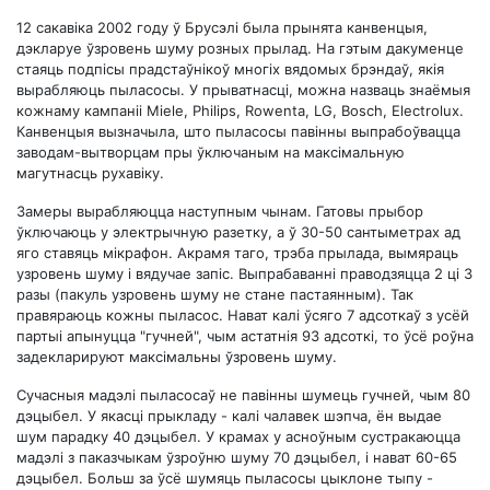
12 сакавіка 2002 году ў Брусэлі была прынята канвенцыя,
дэкларуе ўзровень шуму розных прылад. На гэтым дакуменце
стаяць подпісы прадстаўнікоў многіх вядомых брэндаў, якія
вырабляюць пыласосы. У прыватнасці, можна назваць знаёмыя
кожнаму кампаніі Miele, Philips, Rowenta, LG, Bosch, Electrolux.
Канвенцыя вызначыла, што пыласосы павінны выпрабоўвацца
заводам-вытворцам пры ўключаным на максімальную
магутнасць рухавіку.
Замеры вырабляюцца наступным чынам. Гатовы прыбор
ўключаюць у электрычную разетку, а ў 30-50 сантыметрах ад
яго ставяць мікрафон. Акрамя таго, трэба прылада, вымяраць
узровень шуму і вядучае запіс. Выпрабаванні праводзяцца 2 ці 3
разы (пакуль узровень шуму не стане пастаянным). Так
правяраюць кожны пыласос. Нават калі ўсяго 7 адсоткаў з усёй
партыі апынуцца "гучней", чым астатнія 93 адсоткі, то ўсё роўна
задекларируют максімальны ўзровень шуму.
Сучасныя мадэлі пыласосаў не павінны шумець гучней, чым 80
дэцыбел. У якасці прыкладу - калі чалавек шэпча, ён выдае
шум парадку 40 дэцыбел. У крамах у асноўным сустракаюцца
мадэлі з паказчыкам ўзроўню шуму 70 дэцыбел, і нават 60-65
дэцыбел. Больш за ўсё шумяць пыласосы цыклоне тыпу -