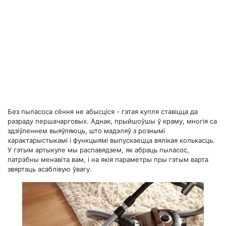
Без пыласоса сёння не абысціся - гэтая купля ставіцца да
разраду першачарговых. Аднак, прыйшоўшы ў краму, многія са
здзіўленнем выяўляюць, што мадэляў з рознымі
характарыстыкамі і функцыямі выпускаецца вялікая колькасць.
У гэтым артыкуле мы распавядзем, як абраць пыласос,
патрэбны менавіта вам, і на якія параметры пры гэтым варта
звяртаць асаблівую ўвагу.