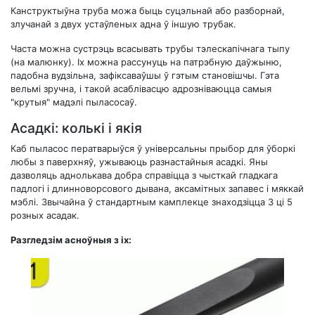
Канструктыўна труба можа быць суцэльнай або разборнай,
злучанай з двух устаўленых адна ў іншую трубак.
Часта можна сустрэць всасывать трубы тэлескапічнага тыпу
(на малюнку). Іх можна рассунуць на патрэбную даўжыню,
падобна вудзільна, зафіксаваўшы ў гэтым становішчы. Гэта
вельмі зручна, і такой асаблівасцю адрозніваюцца самыя
"крутыя" мадэлі пыласосаў.
Асадкі: колькі і якія
Каб пыласос ператварыўся ў універсальны прыбор для ўборкі
любы з паверхняў, ужываюць разнастайныя асадкі. Яны
дазволяць аднолькава добра справіцца з чысткай гладкага
падлогі і длинноворсового дывана, аксамітных запавес і мяккай
мэблі. Звычайна ў стандартным камплекце знаходзіцца 3 ці 5
розных асадак.
Разгледзім асноўныя з іх: