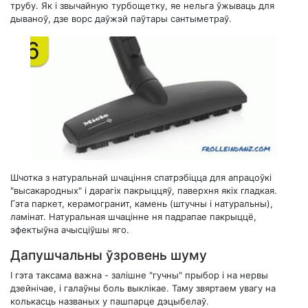
трубу. Як і звычайную турбощетку, яе нельга ўжываць для
дываноў, дзе ворс даўжэй паўтары сантыметраў.
Шчотка з натуральнай шчаціння спатрэбіцца для апрацоўкі
"высакародных" і дарагіх пакрыццяў, паверхня якіх гладкая.
Гэта паркет, керамогранит, камень (штучны і натуральны),
ламінат. Натуральная шчацінне ня падрапае пакрыццё,
эфектыўна ачысціўшы яго.
Дапушчальны ўзровень шуму
І гэта таксама важна - залішне "гучны" прыбор і на нервы
дзейнічае, і галаўны боль выклікае. Таму звяртаем увагу на
колькасць названых у пашпарце дэцыбелаў.