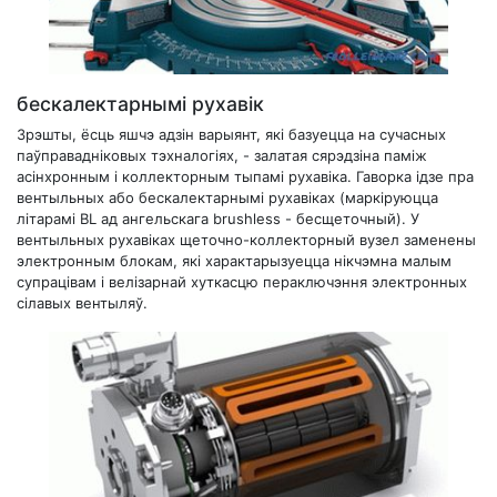
бескалектарнымі рухавік
Зрэшты, ёсць яшчэ адзін варыянт, які базуецца на сучасных
паўправадніковых тэхналогіях, - залатая сярэдзіна паміж
асінхронным і коллекторным тыпамі рухавіка. Гаворка ідзе пра
вентыльных або бескалектарнымі рухавіках (маркіруюцца
літарамі BL ад ангельскага brushless - бесщеточный). У
вентыльных рухавіках щеточно-коллекторный вузел заменены
электронным блокам, які характарызуецца нікчэмна малым
супрацівам і велізарнай хуткасцю пераключэння электронных
сілавых вентыляў.