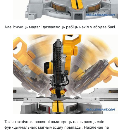
Але існуюць мадэлі дазваляюць рабіць нахіл у абодва бакі.
Такія тэхнічныя рашэнні шматкроць пашыраюць спіс
функцыянальных магчымасцяў прылады. Нахіленае па