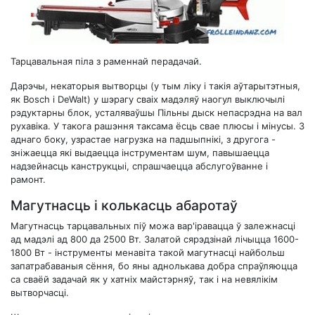
Тарцавальная піла з раменнай перадачай.
Дарэчы, некаторыя вытворцы (у тым ліку і такія аўтарытэтныя,
як Bosch і DeWalt) у шэрагу сваіх мадэляў наогул выключылі
рэдуктарны блок, усталяваўшы Пільны дыск непасрэдна на вал
рухавіка. У такога рашэння таксама ёсць свае плюсы і мінусы. З
аднаго боку, узрастае нагрузка на падшыпнікі, з другога -
зніжаецца які выдаецца інструментам шум, павышаецца
надзейнасць канструкцыі, спрашчаецца абслугоўванне і
рамонт.
Магутнасць і колькасць абаротаў
Магутнасць тарцавальных піў можа вар'іравацца ў залежнасці
ад мадэлі ад 800 да 2500 Вт. Залатой сярэдзінай лічыцца 1600-
1800 Вт - інструменты менавіта такой магутнасці найбольш
запатрабаваныя сёння, бо яны аднолькава добра спраўляюцца
са сваёй задачай як у хатніх майстэрняў, так і на невялікім
вытворчасці.