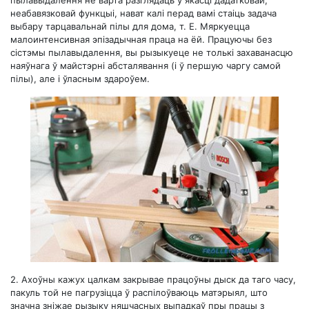
неабавязковай функцыі, нават калі перад вамі стаіць задача
выбару тарцавальнай пілы для дома, т. Е. Мяркуецца
малоинтенсивная эпізадычная праца на ёй. Працуючы без
сістэмы пылавыдалення, вы рызыкуеце не толькі захаванасцю
наяўнага ў майстэрні абсталявання (і ў першую чаргу самой
пілы), але і ўласным здароўем.
2.
Ахоўны кажух цалкам закрывае працоўны дыск да таго часу,
пакуль той не пагрузіцца ў распілоўваюць матэрыял, што
значна зніжае рызыку няшчасных выпадкаў пры працы з