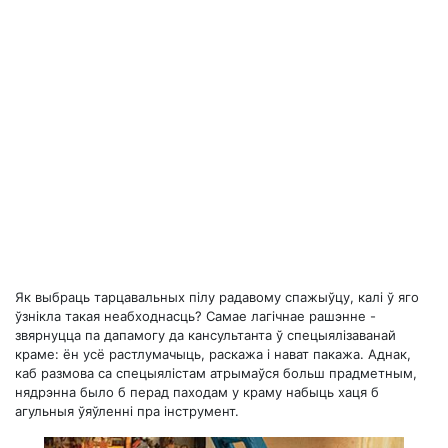
Як выбраць тарцавальных пілу радавому спажыўцу, калі ў яго
ўзнікла такая неабходнасць? Самае лагічнае рашэнне -
звярнуцца па дапамогу да кансультанта ў спецыялізаванай
краме: ён усё растлумачыць, раскажа і нават пакажа. Аднак,
каб размова са спецыялістам атрымаўся больш прадметным,
нядрэнна было б перад паходам у краму набыць хаця б
агульныя ўяўленні пра інструмент.