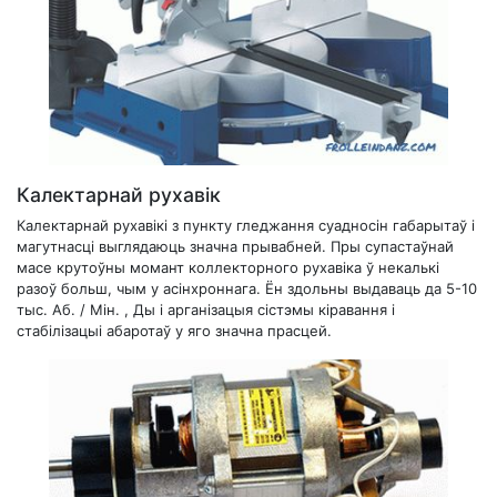
Калектарнай рухавік
Калектарнай рухавікі з пункту гледжання суадносін габарытаў і
магутнасці выглядаюць значна прывабней. Пры супастаўнай
масе крутоўны момант коллекторного рухавіка ў некалькі
разоў больш, чым у асінхроннага. Ён здольны выдаваць да 5-10
тыс. Аб. / Мін. , Ды і арганізацыя сістэмы кіравання і
стабілізацыі абаротаў у яго значна прасцей.