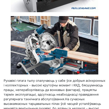
Рухавікі гэтага тыпу спалучаюць у сабе ўсе добрыя асінхронных
і коллекторных - высокі крутоўны момант і ККД, бясшумнасць
працы, непераборлівасць да вонкавых фактараў, працяглы
тэрмін эксплуатацыі, адсутнасць неабходнасці правядзення
рэгулярнага тэхнічнага абслугоўвання.На сучасных
высакаякасных тарцавальных пілах ўсё часцей усталёўваюць
менавіта вентыльныя рухавікі, бо адзіны іх недахоп - высокі