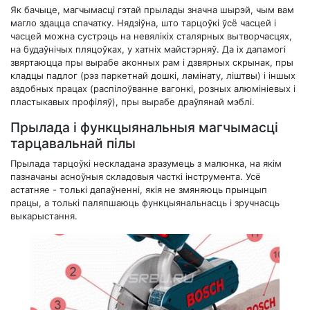
Як бачыце, магчымасці гэтай прылады значна шырэй, чым вам
магло здацца спачатку. Нядзіўна, што тарцоўкі ўсё часцей і
часцей можна сустрэць на невялікіх сталярных вытворчасцях,
на будаўнічых пляцоўках, у хатніх майстэрняў. Да іх дапамогі
звяртаюцца пры вырабе аконных рам і дзвярных скрынак, пры
кладцы падлог (рэз паркетнай дошкі, ламінату, ліштвы) і іншых
аздобных працах (распілоўванне вагонкі, розных алюмініевых і
пластыкавых профіляў), пры вырабе драўлянай мэблі.
Прылада і функцыянальныя магчымасці
тарцавальнай пілы
Прылада тарцоўкі нескладана зразумець з малюнка, на якім
пазначаны асноўныя складовыя часткі інструмента. Усё
астатняе - толькі дапаўненні, якія не змяняюць прынцып
працы, а толькі паляпшаюць функцыянальнасць і зручнасць
выкарыстання.