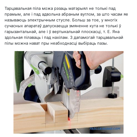
Тарцавальная піла можа рэзаць матэрыял не толькі пад
прамым, але і пад адвольна абраным вуглом, за што часам яе
называюць электрычным стусле. Больш за тое, у многіх
сучасных апаратаў дапускаецца змяненне кута не толькі ў
гарызантальнай, але і ў вертыкальнай плоскасці, т. Е. Яна
здольная пілаваць і пад нахілам. З дапамогай тарцавальнай
пілы можна нават пры неабходнасці выбіраць пазы.