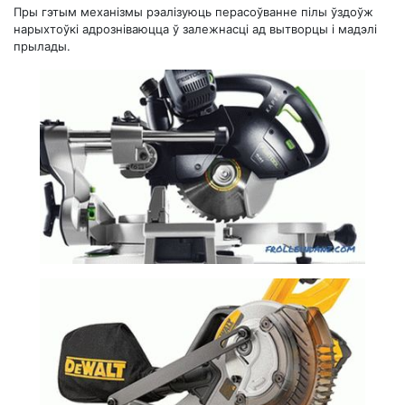
Пры гэтым механізмы рэалізуюць перасоўванне пілы ўздоўж
нарыхтоўкі адрозніваюцца ў залежнасці ад вытворцы і мадэлі
прылады.