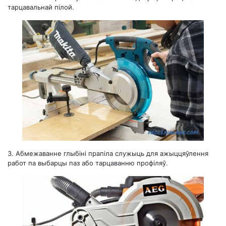
тарцавальнай пілой.
3.
Абмежаванне глыбіні прапіла служыць для ажыццяўлення
работ па выбарцы паз або тарцаванню профіляў.