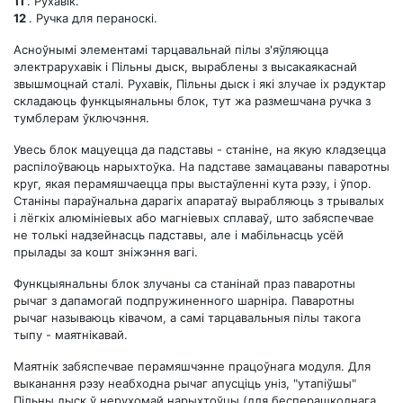
11
. Рухавік.
12
. Ручка для пераноскі.
Асноўнымі элементамі тарцавальнай пілы з'яўляюцца
электрарухавік і Пільны дыск, выраблены з высакаякаснай
звышмоцнай сталі. Рухавік, Пільны дыск і які злучае іх рэдуктар
складаюць функцыянальны блок, тут жа размешчана ручка з
тумблерам ўключэння.
Увесь блок мацуецца да падставы - станіне, на якую кладзецца
распілоўваюць нарыхтоўка. На падставе замацаваны паваротны
круг, якая перамяшчаецца пры выстаўленні кута рэзу, і ўпор.
Станіны параўнальна дарагіх апаратаў вырабляюць з трывалых
і лёгкіх алюмініевых або магніевых сплаваў, што забяспечвае
не толькі надзейнасць падставы, але і мабільнасць усёй
прылады за кошт зніжэння вагі.
Функцыянальны блок злучаны са станінай праз паваротны
рычаг з дапамогай подпружиненного шарніра. Паваротны
рычаг называюць ківачом, а самі тарцавальныя пілы такога
тыпу - маятнікавай.
Маятнік забяспечвае перамяшчэнне працоўнага модуля. Для
выканання рэзу неабходна рычаг апусціць уніз, "утапіўшы"
Пільны дыск ў нерухомай нарыхтоўцы (для бесперашкоднага