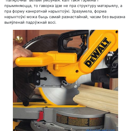
"папярочны" вельмі ўмоўныя: калі такія тэрміны і
прымяняюцца, то гаворка ідзе не пра структуру матэрыялу, а
пра форму канкрэтнай нарыхтоўкі. Зразумела, форма
нарыхтоўкі можа быць самай разнастайнай, часам без выразна
выяўленай падоўжнай восі.