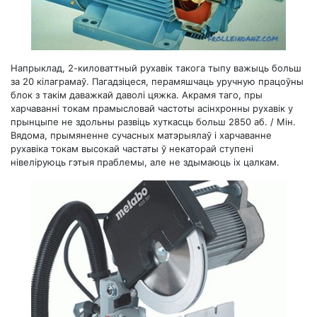
Напрыклад, 2-киловаттный рухавік такога тыпу важыць больш
за 20 кілаграмаў. Пагадзіцеся, перамяшчаць уручную працоўны
блок з такім даважкай даволі цяжка. Акрамя таго, пры
харчаванні токам прамысловай частоты асінхронны рухавік у
прынцыпе не здольны развіць хуткасць больш 2850 аб. / Мін.
Вядома, прымяненне сучасных матэрыялаў і харчаванне
рухавіка токам высокай частаты ў некаторай ступені
нівеліруюць гэтыя праблемы, але не здымаюць іх цалкам.