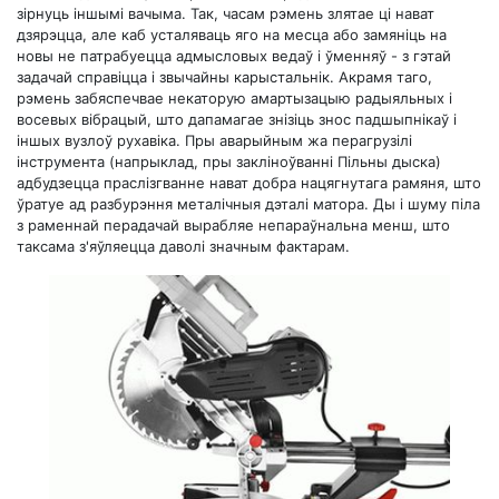
зірнуць іншымі вачыма. Так, часам рэмень злятае ці нават
дзярэцца, але каб усталяваць яго на месца або замяніць на
новы не патрабуецца адмысловых ведаў і ўменняў - з гэтай
задачай справіцца і звычайны карыстальнік. Акрамя таго,
рэмень забяспечвае некаторую амартызацыю радыяльных і
восевых вібрацый, што дапамагае знізіць знос падшыпнікаў і
іншых вузлоў рухавіка. Пры аварыйным жа перагрузілі
інструмента (напрыклад, пры закліноўванні Пільны дыска)
адбудзецца праслізгванне нават добра нацягнутага рамяня, што
ўратуе ад разбурэння металічныя дэталі матора. Ды і шуму піла
з раменнай перадачай вырабляе непараўнальна менш, што
таксама з'яўляецца даволі значным фактарам.