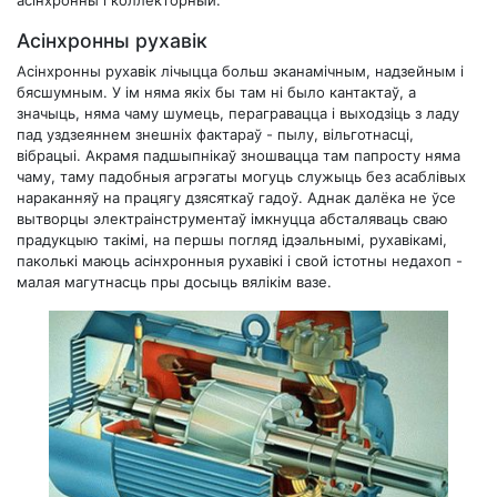
Асінхронны рухавік
Асінхронны рухавік лічыцца больш эканамічным, надзейным і
бясшумным. У ім няма якіх бы там ні было кантактаў, а
значыць, няма чаму шумець, перагравацца і выходзіць з ладу
пад уздзеяннем знешніх фактараў - пылу, вільготнасці,
вібрацыі. Акрамя падшыпнікаў зношвацца там папросту няма
чаму, таму падобныя агрэгаты могуць служыць без асаблівых
нараканняў на працягу дзясяткаў гадоў. Аднак далёка не ўсе
вытворцы электраінструментаў імкнуцца абсталяваць сваю
прадукцыю такімі, на першы погляд ідэальнымі, рухавікамі,
паколькі маюць асінхронныя рухавікі і свой істотны недахоп -
малая магутнасць пры досыць вялікім вазе.