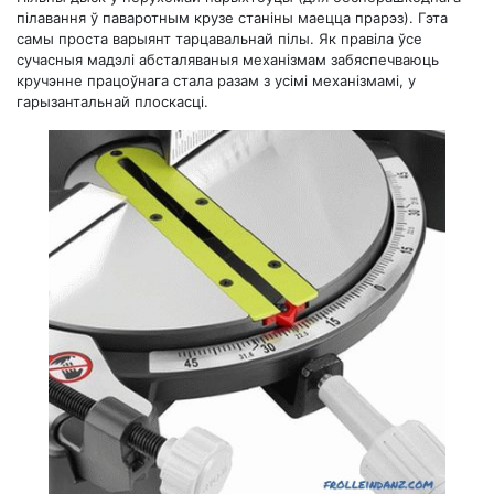
пілавання ў паваротным крузе станіны маецца прарэз). Гэта
самы проста варыянт тарцавальнай пілы. Як правіла ўсе
сучасныя мадэлі абсталяваныя механізмам забяспечваюць
кручэнне працоўнага стала разам з усімі механізмамі, у
гарызантальнай плоскасці.