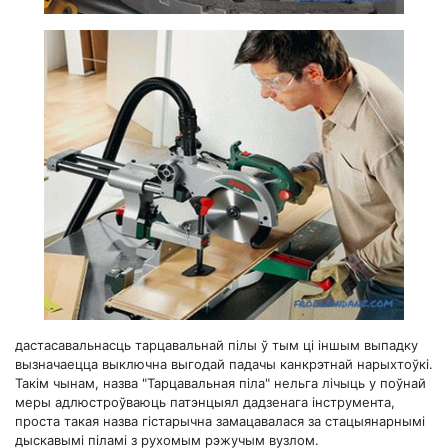
дастасавальнасць тарцавальнай пілы ў тым ці іншым выпадку
вызначаецца выключна выгодай падачы канкрэтнай нарыхтоўкі.
Такім чынам, назва "Тарцавальная піла" нельга лічыць у поўнай
меры адлюстроўваюць патэнцыял дадзенага інструмента,
проста такая назва гістарычна замацавалася за стацыянарнымі
дыскавымі піламі з рухомым рэжучым вузлом.