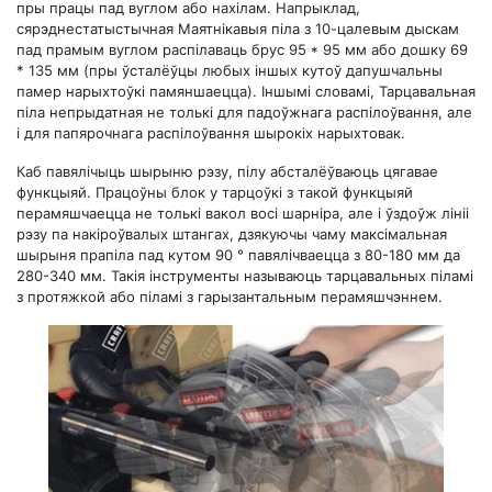
пры працы пад вуглом або нахілам. Напрыклад,
сярэднестатыстычная Маятнікавыя піла з 10-цалевым дыскам
пад прамым вуглом распілаваць брус 95 * 95 мм або дошку 69
* 135 мм (пры ўсталёўцы любых іншых кутоў дапушчальны
памер нарыхтоўкі памяншаецца). Іншымі словамі, Тарцавальная
піла непрыдатная не толькі для падоўжнага распілоўвання, але
і для папярочнага распілоўвання шырокіх нарыхтовак.
Каб павялічыць шырыню рэзу, пілу абсталёўваюць цягавае
функцыяй. Працоўны блок у тарцоўкі з такой функцыяй
перамяшчаецца не толькі вакол восі шарніра, але і ўздоўж лініі
рэзу па накіроўвалых штангах, дзякуючы чаму максімальная
шырыня прапіла пад кутом 90 ° павялічваецца з 80-180 мм да
280-340 мм. Такія інструменты называюць тарцавальных піламі
з протяжкой або піламі з гарызантальным перамяшчэннем.