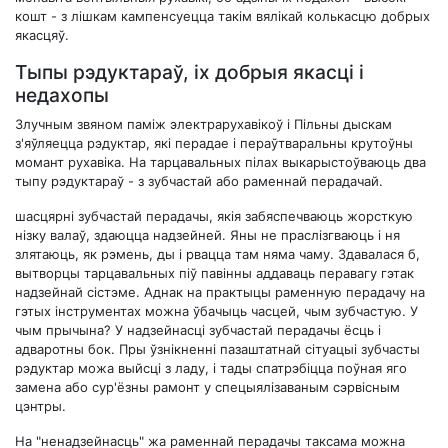
кошт - з лішкам кампенсуецца такім вялікай колькасцю добрых
якасцяў.
Тыпы рэдуктараў, іх добрыя якасці і
недахопы
Злучным звяном паміж электрарухавікоў і Пільны дыскам
з'яўляецца рэдуктар, які перадае і пераўтваральны крутоўны
момант рухавіка. На тарцавальных пілах выкарыстоўваюць два
тыпу рэдуктараў - з зубчастай або раменнай перадачай.
шасцярні зубчастай перадачы, якія забяспечваюць жорсткую
нізку валаў, здаюцца надзейней. Яны не праслізгваюць і ня
злятаюць, як рэмень, ды і рвацца там няма чаму. Здавалася б,
вытворцы тарцавальных піў павінны аддаваць перавагу гэтак
надзейнай сістэме. Аднак на практыцы раменную перадачу на
гэтых інструментах можна ўбачыць часцей, чым зубчастую. У
чым прычына? У надзейнасці зубчастай перадачы ёсць і
адваротны бок. Пры ўзнікненні пазаштатнай сітуацыі зубчасты
рэдуктар можа выйсці з ладу, і тады спатрэбіцца поўная яго
замена або сур'ёзны рамонт у спецыялізаваным сэрвісным
цэнтры.
На "ненадзейнасць" жа раменнай перадачы таксама можна