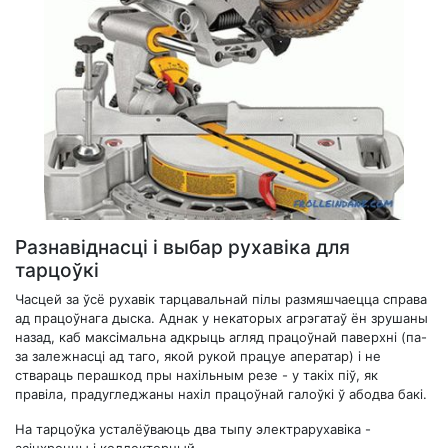
Разнавіднасці і выбар рухавіка для
тарцоўкі
Часцей за ўсё рухавік тарцавальнай пілы размяшчаецца справа
ад працоўнага дыска. Аднак у некаторых агрэгатаў ён зрушаны
назад, каб максімальна адкрыць агляд працоўнай паверхні (па-
за залежнасці ад таго, якой рукой працуе аператар) і не
ствараць перашкод пры нахільным резе - у такіх піў, як
правіла, прадугледжаны нахіл працоўнай галоўкі ў абодва бакі.
На тарцоўка усталёўваюць два тыпу электрарухавіка -
асінхронны і коллекторный.