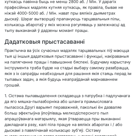
хуткасць павінна быць не менш 2800 аб. / Мін. У дарагіх
прафесійных мадэлях кутняя хуткасць, як правіла, бывае не
ніжэй 4000-5000 аб. / Мін. нават пры вялікіх дыяметрах
дыскаў. Шэраг вытворцаў прапануюць тарцавальныя пілы,
колькасць абаротаў у якіх можна рэгуляваць у залежнасці ад
тыпу выкананай ў дадзены момант працы.
Дадатковыя прыстасаванні
Практычна ва ўсіх сучасных мадэлях тарцавальных піў маюцца
тыя ці іншыя дадатковыя прыстасаванні і функцыі, накіраваныя
на палягчэнне працы і павышэнне бяспекі. Будучаму карыстачу
інструмента трэба будзе на стадыі выбару самому разабрацца,
якія з іх сапраўды неабходныя для рашэння якія стаяць перад ім
тыпавых задач, а якія будуць неапраўданай марнаваннем
грошай.
1.
Сістэма пылавыдалення складаецца з патрубка і падлучанага
да яго мяшка-пылазборніка або шланга прамысловага
пыласоса.Другі варыянт пераважней, паколькі ён дазваляе
больш эфектыўна ўлоўліваць мелкодісперсного пыл
апрацоўванага матэрыялу, якая ўтвараецца пры выкананні
дакладнага рэзу, калі піла працуе на вялікіх абаротах і / або
дыскамі з павялічанай колькасцю зуб'яў. Сістэму
пылавыдалення не варта разглядаць у якасці дадатковай,