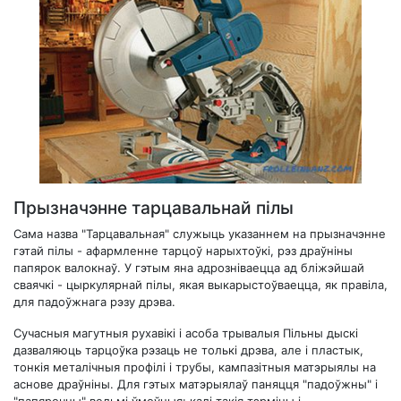
Прызначэнне тарцавальнай пілы
Сама назва "Тарцавальная" служыць указаннем на прызначэнне
гэтай пілы - афармленне тарцоў нарыхтоўкі, рэз драўніны
папярок валокнаў. У гэтым яна адрозніваецца ад бліжэйшай
сваячкі - цыркулярнай пілы, якая выкарыстоўваецца, як правіла,
для падоўжнага рэзу дрэва.
Сучасныя магутныя рухавікі і асоба трывалыя Пільны дыскі
дазваляюць тарцоўка рэзаць не толькі дрэва, але і пластык,
тонкія металічныя профілі і трубы, кампазітныя матэрыялы на
аснове драўніны. Для гэтых матэрыялаў паняцця "падоўжны" і