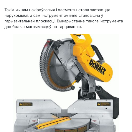
Такім чынам накіроўвалыя і элементы стала застаюцца
нерухомымі, а сам інструмент змяняе становішча ў
гарызантальнай плоскасці. Выкарыстанне такога інструмента
дае больш магчымасцяў па тарцаванню.