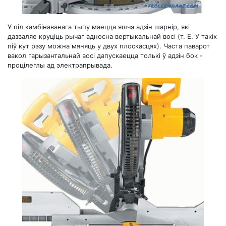
У піл камбінаванага тыпу маецца яшчэ адзін шарнір, які
дазваляе круціць рычаг адносна вертыкальнай восі (т. Е. У такіх
піў кут рэзу можна мяняць у двух плоскасцях). Часта паварот
вакол гарызантальнай восі дапускаецца толькі ў адзін бок -
процілеглы ад электрапрывада.