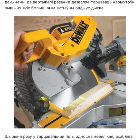
дачыненні да вертыкалі рэзанне дазваляе тарцаваць нарыхтоўкі
вышыня якіх больш, чым актыўны радыус дыска.
Шырыня рэзу у тарцавальнай пілы адносна невялікая, асабліва