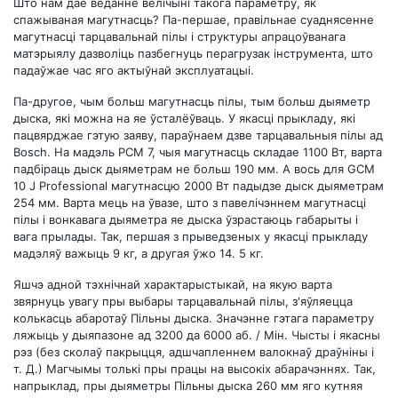
Што нам дае веданне велічыні такога параметру, як
спажываная магутнасць? Па-першае, правільнае суаднясенне
магутнасці тарцавальнай пілы і структуры апрацоўванага
матэрыялу дазволіць пазбегнуць перагрузак інструмента, што
падаўжае час яго актыўнай эксплуатацыі.
Па-другое, чым больш магутнасць пілы, тым больш дыяметр
дыска, які можна на яе ўсталёўваць. У якасці прыкладу, які
пацвярджае гэтую заяву, параўнаем дзве тарцавальныя пілы ад
Bosch. На мадэль PCM 7, чыя магутнасць складае 1100 Вт, варта
падбіраць дыск дыяметрам не больш 190 мм. А вось для GCM
10 J Professional магутнасцю 2000 Вт падыдзе дыск дыяметрам
254 мм. Варта мець на ўвазе, што з павелічэннем магутнасці
пілы і вонкавага дыяметра яе дыска ўзрастаюць габарыты і
вага прылады. Так, першая з прыведзеных у якасці прыкладу
мадэляў важыць 9 кг, а другая ўжо 14. 5 кг.
Яшчэ адной тэхнічнай характарыстыкай, на якую варта
звярнуць увагу пры выбары тарцавальнай пілы, з'яўляецца
колькасць абаротаў Пільны дыска. Значэнне гэтага параметру
ляжыць у дыяпазоне ад 3200 да 6000 аб. / Мін. Чысты і якасны
рэз (без сколаў пакрыцця, адшчапленнем валокнаў драўніны і
т. Д.) Магчымы толькі пры працы на высокіх абарачэннях. Так,
напрыклад, пры дыяметры Пільны дыска 260 мм яго кутняя