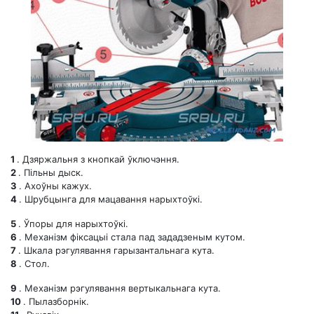
1
. Дзяржальня з кнопкай ўключэння.
2
. Пільны дыск.
3
. Ахоўны кажух.
4
. Шрубцынга для мацавання нарыхтоўкі.
5
. Ўпоры для нарыхтоўкі.
6
. Механізм фіксацыі стала пад зададзеным кутом.
7
. Шкала рэгулявання гарызантальнага кута.
8
. Стол.
9
. Механізм рэгулявання вертыкальнага кута.
10
. Пылазборнік.