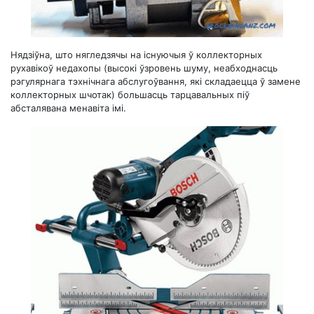
Нядзіўна, што нягледзячы на ​​існуючыя ў коллекторных
рухавікоў недахопы (высокі ўзровень шуму, неабходнасць
рэгулярнага тэхнічнага абслугоўвання, які складаецца ў замене
коллекторных шчотак) большасць тарцавальных піў
абсталявана менавіта імі.