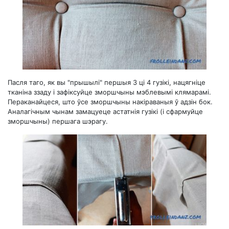
Пасля таго, як вы "прышылі" першыя 3 ці 4 гузікі, нацягніце
тканіна ззаду і зафіксуйце зморшчыны мэблевымі клямарамі.
Пераканайцеся, што ўсе зморшчыны накіраваныя ў адзін бок.
Аналагічным чынам замацуеце астатнія гузікі (і сфармуйце
зморшчыны) першага шэрагу.