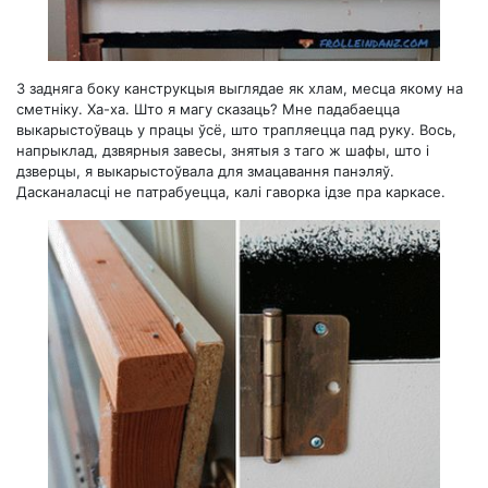
З задняга боку канструкцыя выглядае як хлам, месца якому на
сметніку. Ха-ха. Што я магу сказаць? Мне падабаецца
выкарыстоўваць у працы ўсё, што трапляецца пад руку. Вось,
напрыклад, дзвярныя завесы, знятыя з таго ж шафы, што і
дзверцы, я выкарыстоўвала для змацавання панэляў.
Дасканаласці не патрабуецца, калі гаворка ідзе пра каркасе.