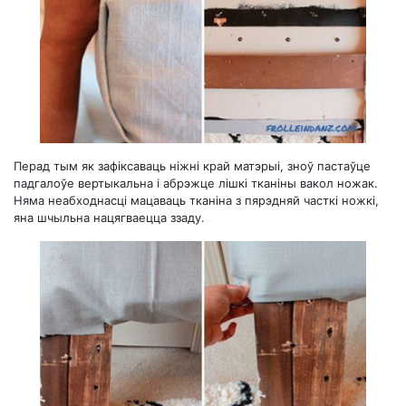
Перад тым як зафіксаваць ніжні край матэрыі, зноў пастаўце
падгалоўе вертыкальна і абрэжце лішкі тканіны вакол ножак.
Няма неабходнасці мацаваць тканіна з пярэдняй часткі ножкі,
яна шчыльна нацягваецца ззаду.