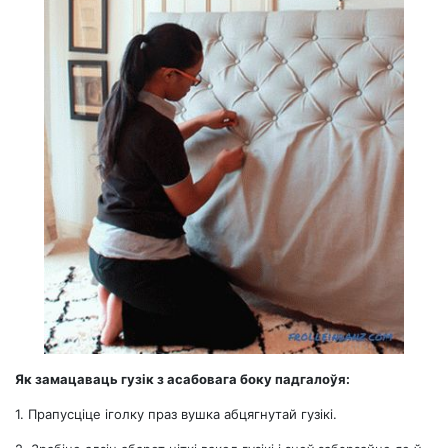
Як замацаваць гузік з асабовага боку падгалоўя:
1.
Прапусціце іголку праз вушка абцягнутай гузікі.