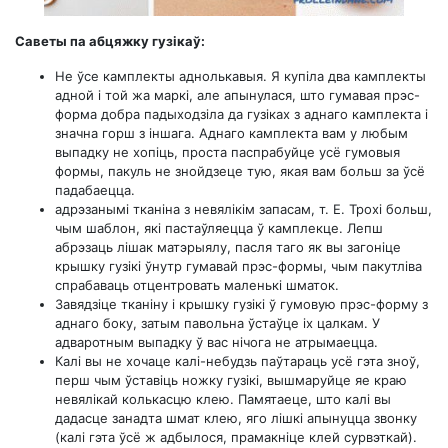
Саветы па абцяжку гузікаў:
Не ўсе камплекты аднолькавыя. Я купіла два камплекты
адной і той жа маркі, але апынулася, што гумавая прэс-
форма добра падыходзіла да гузіках з аднаго камплекта і
значна горш з іншага. Аднаго камплекта вам у любым
выпадку не хопіць, проста паспрабуйце усё гумовыя
формы, пакуль не знойдзеце тую, якая вам больш за ўсё
падабаецца.
адрэзанымі тканіна з невялікім запасам, т. Е. Трохі больш,
чым шаблон, які пастаўляецца ў камплекце. Лепш
абрэзаць лішак матэрыялу, пасля таго як вы загоніце
крышку гузікі ўнутр гумавай прэс-формы, чым пакутліва
спрабаваць отцентровать маленькі шматок.
Завядзіце тканіну і крышку гузікі ў гумовую прэс-форму з
аднаго боку, затым павольна ўстаўце іх цалкам. У
адваротным выпадку ў вас нічога не атрымаецца.
Калі вы не хочаце калі-небудзь паўтараць усё гэта зноў,
перш чым ўставіць ножку гузікі, вышмаруйце яе краю
невялікай колькасцю клею. Памятаеце, што калі вы
дадасце занадта шмат клею, яго лішкі апынуцца звонку
(калі гэта ўсё ж адбылося, прамакніце клей сурвэткай).