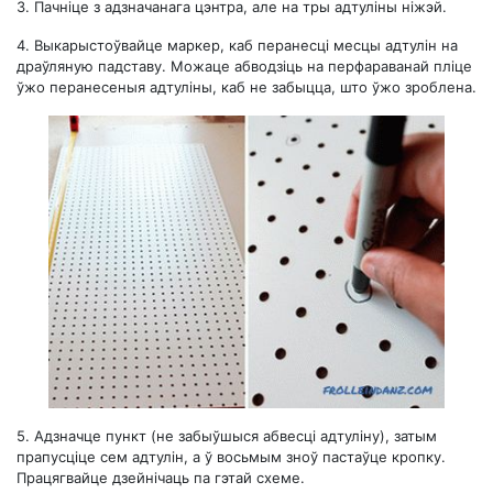
3.
Пачніце з адзначанага цэнтра, але на тры адтуліны ніжэй.
4.
Выкарыстоўвайце маркер, каб перанесці месцы адтулін на
драўляную падставу. Можаце абводзіць на перфараванай пліце
ўжо перанесеныя адтуліны, каб не забыцца, што ўжо зроблена.
5.
Адзначце пункт (не забыўшыся абвесці адтуліну), затым
прапусціце сем адтулін, а ў восьмым зноў пастаўце кропку.
Працягвайце дзейнічаць па гэтай схеме.