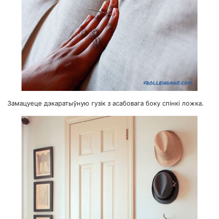
Замацуеце дэкаратыўную гузік з асабовага боку спінкі ложка.