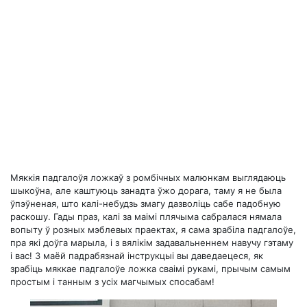
Мяккія падгалоўя ложкаў з ромбічных малюнкам выглядаюць
шыкоўна, але каштуюць занадта ўжо дорага, таму я не была
ўпэўненая, што калі-небудзь змагу дазволіць сабе падобную
раскошу. Гады праз, калі за маімі плячыма сабралася нямала
вопыту ў розных мэблевых праектах, я сама зрабіла падгалоўе,
пра які доўга марыла, і з вялікім задавальненнем навучу гэтаму
і вас! З маёй падрабязнай інструкцыі вы даведаецеся, як
зрабіць мяккае падгалоўе ложка сваімі рукамі, прычым самым
простым і танным з усіх магчымых спосабам!