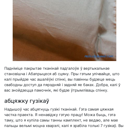
Падніміце пакрытае тканінай падгалоўе ў вертыкальнае
становішча і Абапрыцеся аб сцяну. Пры гэтым улічвайце, што
калі прыйдзе час ашалёўкі спінкі, вы павінны будзеце мець
свабодны доступ да пярэдняй і задняй яе баках. Добра, калі ў
вас знойдзецца памочнік, які будзе ўтрымліваць спінку.
абцяжку гузікаў
Надышоў час абцягнуць гузікі тканінай. Гэта самая цяжкая
частка праекта. Я ненавіджу гэтую працу! Можа быць, гэта
таму, што я купіла самы танны камплект, не ведаю, але мае
пальцы вельмі моцна хварэлі, калі я зрабіла толькі 7 гузікаў. Вы