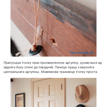
Прапусціце іголку праз просверленное адтуліну, рухаючыся ад
задняга боку спінкі да пярэдняй. Пачніце працу з верхняга
цэнтральнага адтуліны. Абавязкова трымаеце іголку проста.