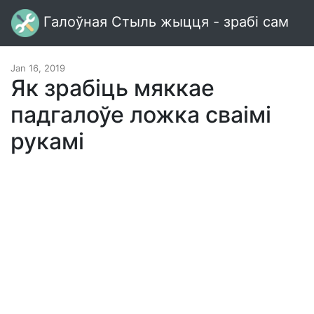
Галоўная Стыль жыцця - зрабі сам
Jan 16, 2019
Як зрабіць мяккае
падгалоўе ложка сваімі
рукамі