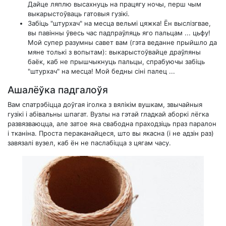
Дайце ляплю высахнуць на працягу ночы, перш чым
выкарыстоўваць гатовыя гузікі.
Забіць "штурхач" на месца вельмі цяжка! Ён выслізгвае,
вы павінны ўвесь час падпраўляць яго пальцам ... цьфу!
Мой супер разумны савет вам (гэта веданне прыйшло да
мяне толькі з вопытам): выкарыстоўвайце драўляны
баёк, каб не прышчыкнуць пальцы, спрабуючы забіць
"штурхач" на месца! Мой бедны сіні палец ...
Ашалёўка падгалоўя
Вам спатрэбіцца доўгая іголка з вялікім вушкам, звычайныя
гузікі і абівальны шпагат. Вузлы на гэтай гладкай аборкі лёгка
развязваюцца, але затое яна свабодна праходзіць праз паралон
і тканіна. Проста пераканайцеся, што вы якасна (і не адзін раз)
завязалі вузел, каб ён не паслабіцца з цягам часу.