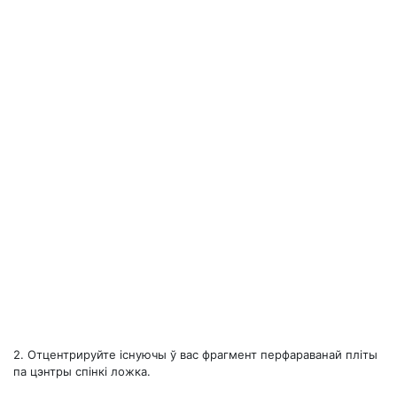
2.
Отцентрируйте існуючы ў вас фрагмент перфараванай пліты
па цэнтры спінкі ложка.