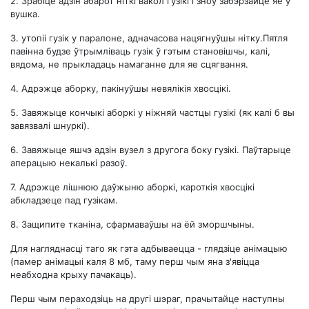
2.
Зрабіце адзін абарот ніткі вакол гузікі і зноў забэрзайце яе ў
вушка.
3.
утопіі гузік у паралоне, адначасова нацягнуўшы нітку.Пятля
павінна будзе ўтрымліваць гузік ў гэтым становішчы, калі,
вядома, не прыкладаць намаганне для яе сцягвання.
4.
Адрэжце аборку, пакінуўшы невялікія хвосцікі.
5.
Завяжыце кончыкі аборкі у ніжняй частцы гузікі (як калі б вы
завязвалі шнуркі).
6.
Завяжыце яшчэ адзін вузел з другога боку гузікі. Паўтарыце
аперацыю некалькі разоў.
7.
Адрэжце лішнюю даўжыню аборкі, кароткія хвосцікі
абкладзеце пад гузікам.
8.
Защипите тканіна, сфармаваўшы на ёй зморшчыны.
Для нагляднасці таго як гэта адбываецца - глядзіце анімацыю
(памер анімацыі каля 8 мб, таму перш чым яна з'явіцца
неабходна крыху пачакаць).
Перш чым пераходзіць на другі шэраг, прачытайце наступны