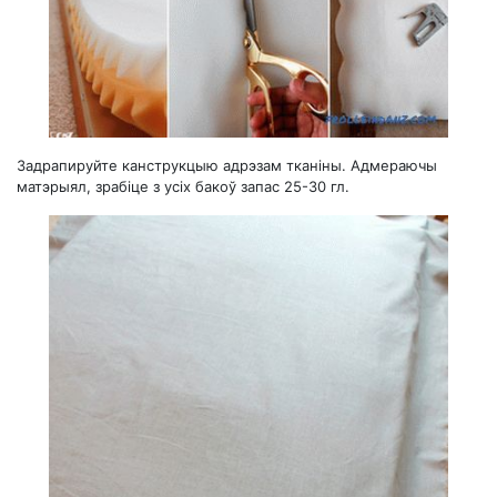
Задрапируйте канструкцыю адрэзам тканіны. Адмераючы
матэрыял, зрабіце з усіх бакоў запас 25-30 гл.