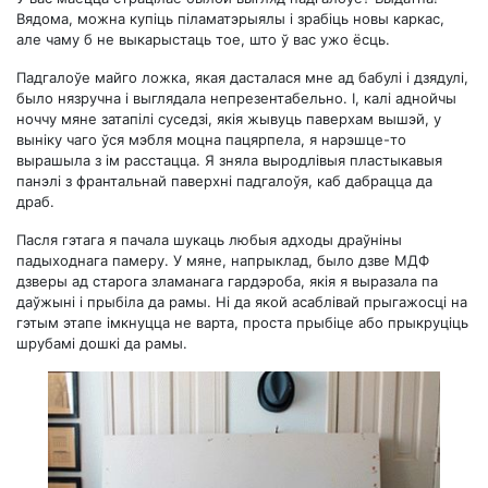
Вядома, можна купіць піламатэрыялы і зрабіць новы каркас,
але чаму б не выкарыстаць тое, што ў вас ужо ёсць.
Падгалоўе майго ложка, якая дасталася мне ад бабулі і дзядулі,
было нязручна і выглядала непрезентабельно. І, калі аднойчы
ноччу мяне затапілі суседзі, якія жывуць паверхам вышэй, у
выніку чаго ўся мэбля моцна пацярпела, я нарэшце-то
вырашыла з ім расстацца. Я зняла выродлівыя пластыкавыя
панэлі з франтальнай паверхні падгалоўя, каб дабрацца да
драб.
Пасля гэтага я пачала шукаць любыя адходы драўніны
падыходнага памеру. У мяне, напрыклад, было дзве МДФ
дзверы ад старога зламанага гардэроба, якія я выразала па
даўжыні і прыбіла да рамы. Ні да якой асаблівай прыгажосці на
гэтым этапе імкнуцца не варта, проста прыбіце або прыкруціць
шрубамі дошкі да рамы.