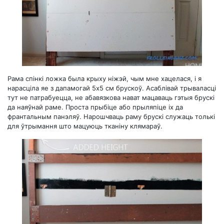
Рама спінкі ложка была крыху ніжэй, чым мне хацелася, і я
нарасціла яе з дапамогай 5x5 см брускоў. Асаблівай трываласці
тут не патрабуецца, не абавязкова нават мацаваць гэтыя брускі
да наяўнай раме. Проста прыбіце або прыляпіце іх да
франтальным панэляў. Нарошчваць раму брускі служаць толькі
для ўтрымання што мацуюць тканіну клямараў.