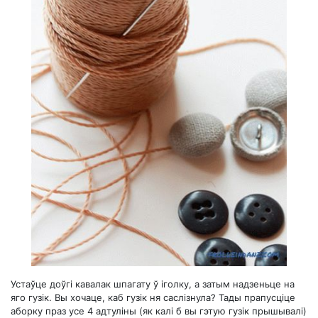
Устаўце доўгі кавалак шпагату ў іголку, а затым надзеньце на
яго гузік. Вы хочаце, каб гузік ня саслізнула? Тады прапусціце
аборку праз усе 4 адтуліны (як калі б вы гэтую гузік прышывалі)