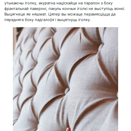
утыкаючы іголку, акуратна націскайце на паралон з боку
франтальнай паверхні, пакуль кончык іголкі не выступіць вонкі.
Выцягнеце яе няшмат. Цяпер вы можаце перамясціцца да
пярэдняга боку падгалоўя і выцягнуць іголку.