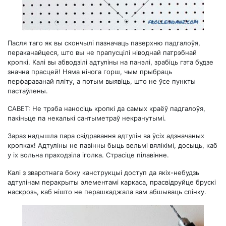
Пасля таго як вы скончылі пазначаць паверхню падгалоўя,
пераканайцеся, што вы не прапусцілі ніводнай патрэбнай
кропкі. Калі вы абводзілі адтуліны на панэлі, зрабіць гэта будзе
значна прасцей! Няма нічога горш, чым прыбраць
перфараванай пліту, а потым выявіць, што не ўсе пункты
пастаўлены.
САВЕТ: Не трэба наносіць кропкі да самых краёў падгалоўя,
пакіньце па некалькі сантыметраў некранутымі.
Зараз надышла пара свідравання адтулін ва ўсіх адзначаных
кропках! Адтуліны не павінны быць вельмі вялікімі, досыць, каб
у іх вольна праходзіла іголка. Страсіце пілавінне.
Калі з зваротнага боку канструкцыі доступ да якіх-небудзь
адтулінам перакрыты элементамі каркаса, прасвідруйце брускі
наскрозь, каб нішто не перашкаджала вам абшываць спінку.