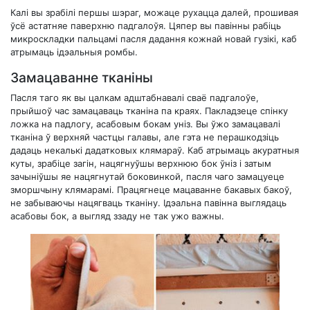
Калі вы зрабілі першы шэраг, можаце рухацца далей, прошивая
ўсё астатняе паверхню падгалоўя. Цяпер вы павінны рабіць
микроскладки пальцамі пасля дадання кожнай новай гузікі, каб
атрымаць ідэальныя ромбы.
Замацаванне тканіны
Пасля таго як вы цалкам адштабнавалі сваё падгалоўе,
прыйшоў час замацаваць тканіна па краях. Пакладзеце спінку
ложка на падлогу, асабовым бокам уніз. Вы ўжо замацавалі
тканіна ў верхняй частцы галавы, але гэта не перашкодзіць
дадаць некалькі дадатковых клямараў. Каб атрымаць акуратныя
куты, зрабіце загін, нацягнуўшы верхнюю бок ўніз і затым
зачыніўшы яе нацягнутай боковинкой, пасля чаго замацуеце
зморшчыну клямарамі. Працягнеце мацаванне бакавых бакоў,
не забываючы нацягваць тканіну. Ідэальна павінна выглядаць
асабовы бок, а выгляд ззаду не так ужо важны.