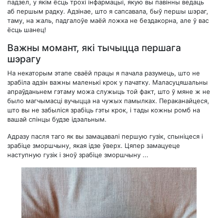
падзел, у якім ёсць трохі інфармацыі, якую вы павінны ведаць
аб першым радку. Адзінае, што я сапсавала, быў першы шэраг,
таму, на жаль, падгалоўе маёй ложка не бездакорна, але ў вас
ёсць шанец!
Важны момант, які тычыцца першага
шэрагу
На некаторым этапе сваёй працы я пачала разумець, што не
зрабіла адзін важны маленькі крок у пачатку. Маласуцяшальны
апраўданьнем гэтаму можа служыць той факт, што ў мяне ж не
было магчымасці вучыцца на чужых памылках. Пераканайцеся,
што вы не забыліся зрабіць гэты крок, і тады кожны ромб на
вашай спінцы будзе ідэальным.
Адразу пасля таго як вы замацавалі першую гузік, спыніцеся і
зрабіце зморшчыну, якая ідзе ўверх. Цяпер замацуеце
наступную гузік і зноў зрабіце зморшчыну ...