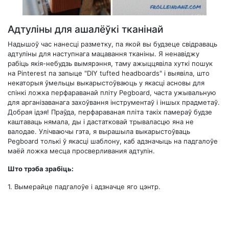
Адтуліны для ашалёўкі тканінай
Надышоў час нанесці разметку, па якой вы будзеце свідраваць
адтуліны для наступнага мацавання тканіны. Я ненавіджу
рабіць якія-небудзь вымярэння, таму ажыццявіла хуткі пошук
на Pinterest па запыце "DIY tufted headboards" і выявіла, што
некаторыя ўмельцы выкарыстоўваюць у якасці асновы для
спінкі ложка перфараванай пліту Pegboard, часта ужывальную
для арганізаванага захоўвання інструментаў і іншых прадметаў.
Добрая ідэя! Праўда, перфараваная пліта такіх памераў будзе
каштаваць нямала, ды і дастатковай трываласцю яна не
валодае. Улічваючы гэта, я вырашыла выкарыстоўваць
Pegboard толькі ў якасці шаблону, каб адзначыць на падгалоўе
маёй ложка месца просверливания адтулін.
Што трэба зрабіць:
1.
Вымерайце падгалоўе і адзначце яго цэнтр.