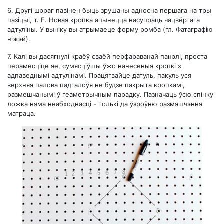
6.
Другі шэраг павінен быць зрушаны адносна першага на тры
пазіцыі, т. Е. Новая кропка апынецца насупраць чацвёртага
адтуліны. У выніку вы атрымаеце форму ромба (гл. Фатаграфію
ніжэй).
7.
Калі вы дасягнулі краёў сваёй перфараванай панэлі, проста
перамесціце яе, сумясціўшы ўжо нанесеныя кропкі з
адпаведнымі адтулінамі. Працягвайце датуль, пакуль уся
верхняя палова падгалоўя не будзе пакрыта кропкамі,
размешчанымі ў геаметрычным парадку. Пазначаць ўсю спінку
ложка няма неабходнасці - толькі да ўзроўню размяшчэння
матраца.