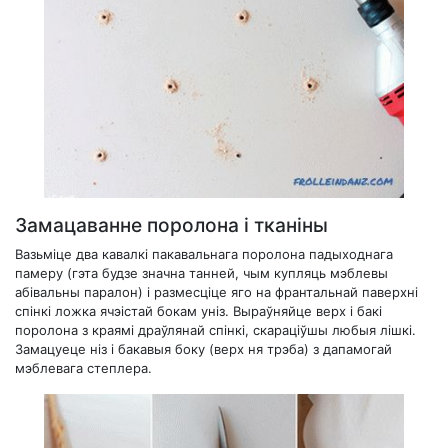
Замацаванне поролона і тканіны
Вазьміце два кавалкі пакавальнага поролона падыходнага
памеру (гэта будзе значна танней, чым купляць мэблевы
абівальны паралон) і размесціце яго на франтальнай паверхні
спінкі ложка ячэістай бокам уніз. Выраўняйце верх і бакі
поролона з краямі драўлянай спінкі, скараціўшы любыя лішкі.
Замацуеце ніз і бакавыя боку (верх ня трэба) з дапамогай
мэблевага степлера.