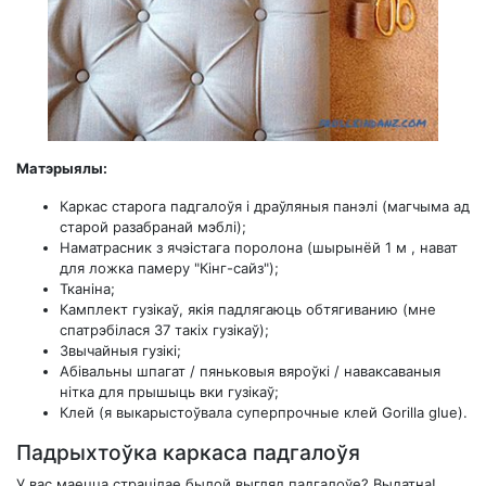
Матэрыялы:
Каркас старога падгалоўя і драўляныя панэлі (магчыма ад
старой разабранай мэблі);
Наматрасник з ячэістага поролона (шырынёй 1 м , нават
для ложка памеру "Кінг-сайз");
Тканіна;
Камплект гузікаў, якія падлягаюць обтягиванию (мне
спатрэбілася 37 такіх гузікаў);
Звычайныя гузікі;
Абівальны шпагат / пяньковыя вяроўкі / наваксаваныя
нітка для прышыць вки гузікаў;
Клей (я выкарыстоўвала суперпрочные клей Gorilla glue).
Падрыхтоўка каркаса падгалоўя
У вас маецца страцілае былой выгляд падгалоўе? Выдатна!