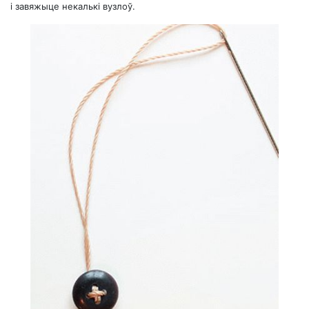
і завяжыце некалькі вузлоў.