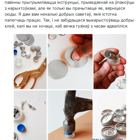
павінны прытрымлівацца інструкцыі, прыведзенай на ўпакоўцы
з нарыхтоўкамі, але як толькі вы прачытаеце яе, вярніцеся
сюды. Я дам вам некалькі добрых саветаў, якія істотна
палегчаць працэс. Так, і не забудзьцеся выкарыстоўваць добры
клей, калі вы не хочаце, каб вечка гузікаў з часам адваліліся.