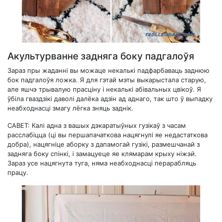
Акультурванне задняга боку падгалоўя
Зараз пры жаданні вы можаце некалькі падфарбаваць заднюю
бок падгалоўя ложка. Я для гэтай мэты выкарыстала старую,
але яшчэ трывалую прасціну і некалькі абівальных цвікоў. Я
ўбіла гваздзікі даволі далёка адзін ад аднаго, так што ў выпадку
неабходнасці змагу лёгка зняць заднік.
САВЕТ: Калі адна з вашых дэкаратыўных гузікаў з часам
расслабіцца (ці вы першапачаткова нацягнулі яе недастаткова
добра), нацягніце аборку з дапамогай гузікі, размешчанай з
задняга боку спінкі, і замацуеце яе клямарам крыху ніжэй.
Зараз усе нацягнута туга, няма неабходнасці перарабляць
працу.