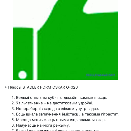
+
Плюсы STADLER FORM OSKAR O-020
Вельмі стыльны кубічны дызайн, кампактнасць.
Ўвільгатненне - на дастатковым узроўні.
Непераборлівасць да заліваем унутр вадзе.
Ёсць шкала запаўнення ёмістасці, а таксама гіграстат.
Маецца магчымасць прымяняць араматызатар.
Наяўнасць начнога рэжыму.
Вады і электрычнасці спажываецца няшмат.