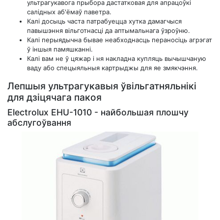
ультрагукавога прыбора дастатковая для апрацоўкі
салідных аб'ёмаў паветра.
Калі досыць часта патрабуецца хутка дамагчыся
павышэння вільготнасці да аптымальнага ўзроўню.
Калі перыядычна бывае неабходнасць пераносіць агрэгат
ў іншыя памяшканні.
Калі вам не ў цяжар і ня накладна купляць вычышчаную
ваду або спецыяльныя картрыджы для яе змякчэння.
Лепшыя ультрагукавыя ўвільгатняльнікі
для дзіцячага пакоя
Electrolux EHU-1010 - найбольшая плошчу
абслугоўвання