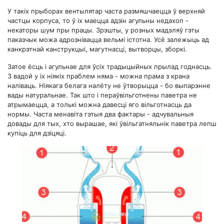
У такіх прыборах вентылятар часта размяшчаецца ў верхняй
частцы корпуса, то ў іх маецца адзін агульны недахоп -
некаторы шум пры працы. Зрэшты, у розных мадэляў гэты
паказчык можа адрознівацца вельмі істотна. Усё залежыць ад
канкрэтнай канструкцыі, магутнасці, вытворцы, зборкі.
Затое ёсць і агульнае для ўсіх традыцыйных прылад годнасць.
З вадой у іх ніякіх праблем няма - можна прама з крана
наліваць. Ніякага белага налёту не ўтворыцца - бо выпарэнне
вады натуральнае. Так што і пераўвільготнены паветра не
атрымаецца, а толькі можна давесці яго вільготнасць да
нормы. Часта менавіта гэтыя два фактары - адчувальныя
довады для тых, хто вырашае, які ўвільгатняльнік паветра лепш
купіць для дзіцяці.