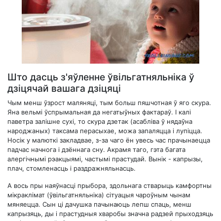
Што дасць з'яўленне ўвільгатняльніка ў
дзіцячай вашага дзіцяці
Чым менш ўзрост маляняці, тым больш пяшчотная ў яго скура.
Яна вельмі ўспрымальная да негатыўных фактараў. І калі
паветра залішне сухі, то скура дзетак (асабліва ў нядаўна
народжаных) таксама перасыхае, можа запаляцца і лупіцца.
Носік у малюткі закладвае, з-за чаго ён увесь час прачынаецца
падчас начнога і дзённага сну. Акрамя таго, гэта багата
алергічнымі рэакцыямі, частымі прастудай. Вынік - капрызы,
плач, стомленасць і раздражняльнасць.
А вось пры наяўнасці прыбора, здольнага стварыць камфортны
мікраклімат (ўвільгатняльніка) сітуацыя чароўным чынам
мяняецца. Сын ці дачушка пачынаюць лепш спаць, менш
капрызяць, ды і прастудныя хваробы значна радзей прыходзяць