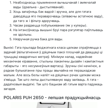
Неабходнасць прымянення вычышчанай і змякчэлай
вады (ідэальна - дыстыляванай).
Хоць запаўняць бак вадой і зручна, але для гэтага
даводзіцца яго пераварочваць (зліваючы астатнюю ваду),
да таго ж і фільтр адкручваць.
Часам раздаецца побулькивание (як у кулеры).
На інтэнсіўнасць вышыні бруі пара рэгулятар паўплываць
не здольны.
Нязручная ручка бака для вады.
Вынікі: Гэта прылада бюджэтнага класа цалкам спраўляецца з
задачай ўвільгатнення ў дзіцячым пакоі плошчай да дваццаці ці
трыццаці квадратных метраў. Мінімум налад, надзейнае
механічнае кіраванне, стыльны лаканічны дызайн і кампактныя
габарыты - яго несумнеўныя вартасці. Зручны сіні начнічок, а
рэдкае булькатанне пры працы звычайна не перашкаджае
малым. Але вось белы налёт на дзіцячых рэчах цалкам можа
з'явіцца. Так што лепш дыстыляваную ваду заліваць. А гэта -
дадатковыя выдаткі. Так што бацькам аб гэтым варта падумаць
загадзя.
POLARIS PUH 2650 - лепшая прадукцыйнасць