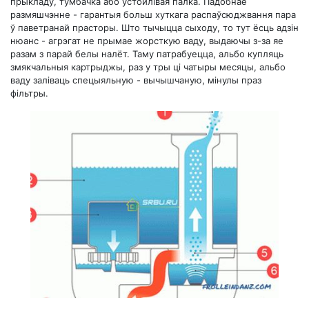
прыкладу, тумбачка або ўстойлівая палка. Падобнае
размяшчэнне - гарантыя больш хуткага распаўсюджвання пара
ў паветранай прасторы. Што тычыцца сыходу, то тут ёсць адзін
нюанс - агрэгат не прымае жорсткую ваду, выдаючы з-за яе
разам з парай белы налёт. Таму патрабуецца, альбо купляць
змякчальныя картрыджы, раз у тры ці чатыры месяцы, альбо
ваду заліваць спецыяльную - вычышчаную, мінулы праз
фільтры.