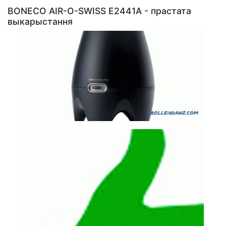
BONECO AIR-O-SWISS E2441A - прастата
выкарыстання