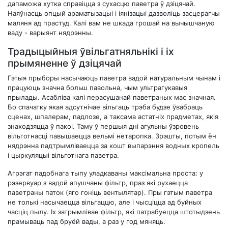
дапаможа хутка справіцца з сухасцю паветра ў дзіцячай.
Наяўнасць опцый араматызацыі і іянізацыі дазволіць засцерагчы
маляня ад прастуд. Калі вам не шкада грошай на вычышчаную
ваду - варыянт нядрэнны.
Традыцыйныя ўвільгатняльнікі і іх
прымяненне ў дзіцячай
Гэтыя прыборы насычаюць паветра вадой натуральным чынам і
працуюць значна больш павольна, чым ультрагукавыя
прылады. Асабліва калі перасушанай паветраных мас значная.
Бо спачатку якая адсутнічае вільгаць трэба будзе ўвабраць
сценах, шпалерам, падлозе, а таксама астатніх прадметах, якія
знаходзяцца ў пакоі. Таму ў першыя дні агульны ўзровень
вільготнасці павышаецца вельмі нетаропка. Зрэшты, потым ён
нядрэнна падтрымліваецца за кошт выпарэння водных кропель
і цыркуляцыі вільготнага паветра.
Агрэгат падобнага тыпу уладкаваны максімальна проста: у
рэзервуар з вадой апушчаны фільтр, праз які рухаецца
паветраны паток (яго гоніць вентылятар). Пры гэтым паветра
не толькі насычаецца вільгаццю, але і чысціцца ад буйных
часціц пылу. Іх затрымлівае фільтр, які патрабуецца штотыдзень
прамываць пад бруёй вады, а раз у год мяняць.