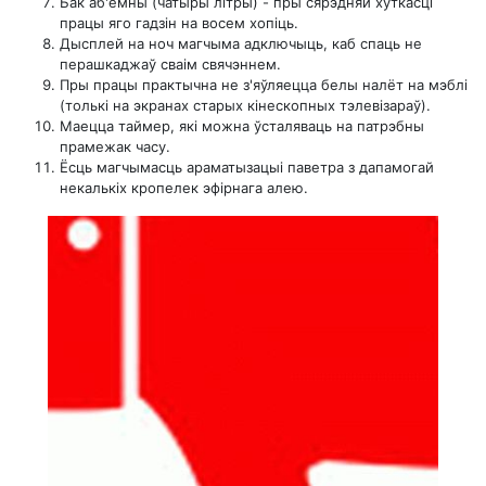
Бак аб'ёмны (чатыры літры) - пры сярэдняй хуткасці
працы яго гадзін на восем хопіць.
Дысплей на ноч магчыма адключыць, каб спаць не
перашкаджаў сваім свячэннем.
Пры працы практычна не з'яўляецца белы налёт на мэблі
(толькі на экранах старых кінескопных тэлевізараў).
Маецца таймер, які можна ўсталяваць на патрэбны
прамежак часу.
Ёсць магчымасць араматызацыі паветра з дапамогай
некалькіх кропелек эфірнага алею.