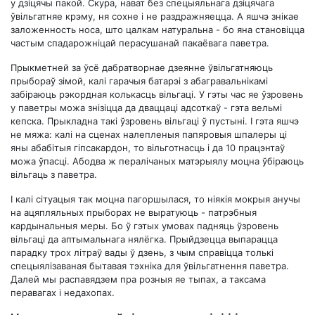
у дзіцячы пакой. Скура, нават без спецыяльнага дзіцячага
ўвільгатняе крэму, ня сохне і не раздражняецца. А яшчэ знікае
заложенность носа, што цалкам натуральна - бо яна становіцца
частым спадарожніцай перасушанай пакаёвага паветра.
Прыкметней за ўсё дабратворнае дзеянне ўвільгатняюць
прыбораў зімой, калі гарачыя батарэі з абагравальнікамі
забіраюць рэкордная колькасць вільгаці. У гэты час яе ўзровень
у паветры можа знізіцца да дваццаці адсоткаў - гэта вельмі
кепска. Прыкладна такі ўзровень вільгаці ў пустыні. І гэта яшчэ
не мяжа: калі на сценах налепленыя папяровыя шпалеры ці
яны абабітыя гіпсакардон, то вільготнасць і да 10 працэнтаў
можа ўпасці. Абодва ж пералічаных матэрыялу моцна ўбіраюць
вільгаць з паветра.
І калі сітуацыя так моцна пагоршылася, то ніякія мокрыя анучы
на ​​ацяпляльных прыборах не выратуюць - патрэбныя
кардынальныя меры. Бо ў гэтых умовах падняць ўзровень
вільгаці да аптымальнага нялёгка. Прыйдзецца выпарацца
парадку трох літраў вады ў дзень, з чым справіцца толькі
спецыялізаваная бытавая тэхніка для ўвільгатнення паветра.
Далей мы распавядзем пра розныя яе тыпах, а таксама
перавагах і недахопах.