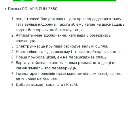
+
Плюсы POLARIS PUH 2650
пяцілітровай бак для вады - для прылад дадзенага тыпу
гэта вельмі нядрэнна. Такога аб'ёму хапае на шаснаццаць
гадзін бесперапыннай эксплуатацыі.
Аўтаматычнае адключэнне, калі вада ў рэзервуары
канчаецца.
Электрычнасць прылада расходуе вельмі сціпла.
Нічога лішняга - два рэжыму і толькі неабходныя кнопкі.
Праца прыбора ціхая, ён не перашкаджае спаць.
Варта устойліва на апоры - няма рызыкі, што дзеці ці
хатнія жывёлы яго перавернуць.
Індыкатары невялікія (дзве маленечкіх лямпачкі), святло
ад іх ноччу не замінае.
Добрая якасць (хоць гэта і Кітай).