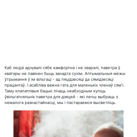
Каб людзі адчувалі сябе камфортна і не хварэлі, паветра ў
кватэры не павінен быць занадта сухім. Аптымальныя межы
ўтрымання ў ім вільгаці - ад пяцідзесяці да сямідзесяці
працэнтаў. І асабліва важна гэта для маленькіх членаў сям'і.
Таму клапатлівыя бацькі лічаць неабходным купіць
ўвільгатняльнік паветра для дзяцей - які лепш выбраць з
немалога разнастайнасці, мы і пастараемся высветліць.