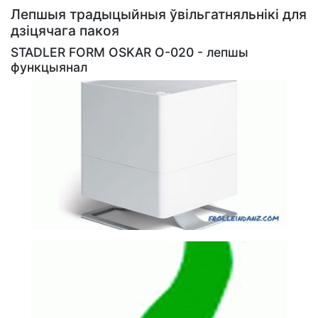
Лепшыя традыцыйныя ўвільгатняльнікі для
дзіцячага пакоя
STADLER FORM OSKAR O-020 - лепшы
функцыянал