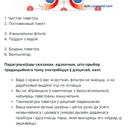
1. Чыстае паветра.
2. Поплавковый пакет.
3. Ачышчальны фільтр.
4. Поддон з вадой.
5. Брудны паветра.
6. Вентылятар.
Падагульніўшы сказанае, адзначым, што прыбор
традыцыйнага тыпу спатрэбіцца ў дзіцячай, калі:
Вада з крана ў вас жорсткая, фільтра не маецца, а на
дадатковыя выдаткі ісці не хочацца.
Вы не збіраецеся ў камплекце з ўвільгатняльнікоў
набываць паветраны ачышчальнік.
Тэмпература паветра ў дзіцячай падвышаная.
Ваша маляня вельмі цікаўны і цягне ручкі да ўсяго
незвычайнага і цікавага (някідкі дызайн дадзенага
прыбора і адсутнасць пары, якая выходзіць яго наўрад ці
зацікавяць).