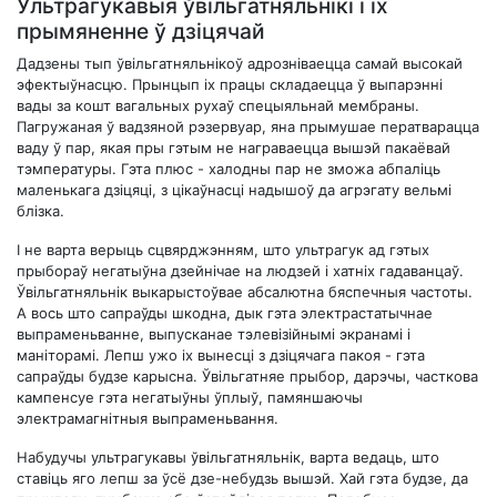
Ультрагукавыя ўвільгатняльнікі і іх
прымяненне ў дзіцячай
Дадзены тып ўвільгатняльнікоў адрозніваецца самай высокай
эфектыўнасцю. Прынцып іх працы складаецца ў выпарэнні
вады за кошт вагальных рухаў спецыяльнай мембраны.
Пагружаная ў вадзяной рэзервуар, яна прымушае ператварацца
ваду ў пар, якая пры гэтым не награваецца вышэй пакаёвай
тэмпературы. Гэта плюс - халодны пар не зможа абпаліць
маленькага дзіцяці, з цікаўнасці надышоў да агрэгату вельмі
блізка.
І не варта верыць сцвярджэнням, што ультрагук ад гэтых
прыбораў негатыўна дзейнічае на людзей і хатніх гадаванцаў.
Ўвільгатняльнік выкарыстоўвае абсалютна бяспечныя частоты.
А вось што сапраўды шкодна, дык гэта электрастатычнае
выпраменьванне, выпусканае тэлевізійнымі экранамі і
маніторамі. Лепш ужо іх вынесці з дзіцячага пакоя - гэта
сапраўды будзе карысна. Ўвільгатняе прыбор, дарэчы, часткова
кампенсуе гэта негатыўны ўплыў, памяншаючы
электрамагнітныя выпраменьвання.
Набудучы ультрагукавы ўвільгатняльнік, варта ведаць, што
ставіць яго лепш за ўсё дзе-небудзь вышэй. Хай гэта будзе, да