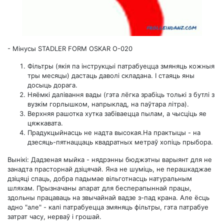
-
Мінусы STADLER FORM OSKAR O-020
Фільтры (якія па інструкцыі патрабуецца змяняць кожныя
тры месяцы) дастаць даволі складана. І стаяць яны
досыць дорага.
Няёмкі далівання вады (гэта лёгка зрабіць толькі з бутлі з
вузкім горлышком, напрыклад, на паўтара літра).
Верхняя рашотка хутка забіваецца пылам, а чысціць яе
цяжкавата.
Прадукцыйнасць не надта высокая.На практыцы - на
дзесяць-пятнаццаць квадратных метраў хопіць прыбора.
Вынікі: Дадзеная мыйка - нядрэнны бюджэтны варыянт для не
занадта прасторнай дзіцячай. Яна не шуміць, не перашкаджае
дзіцяці спаць, добра падымае вільготнасць натуральным
шляхам. Прызначаны апарат для бесперапыннай працы,
здольны працаваць на звычайнай вадзе з-пад крана. Але ёсць
адно "але" - калі патрабуецца змяняць фільтры, гэта патрабуе
затрат часу, нерваў і грошай.