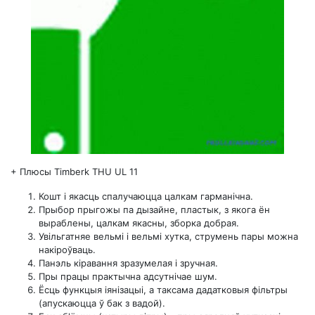
+
Плюсы Timberk THU UL 11
Кошт і якасць спалучаюцца цалкам гарманічна.
Прыбор прыгожы па дызайне, пластык, з якога ён
выраблены, цалкам якасны, зборка добрая.
Увільгатняе вельмі і вельмі хутка, струмень пары можна
накіроўваць.
Панэль кіравання зразумелая і зручная.
Пры працы практычна адсутнічае шум.
Ёсць функцыя іянізацыі, а таксама дадатковыя фільтры
(апускаюцца ў бак з вадой).