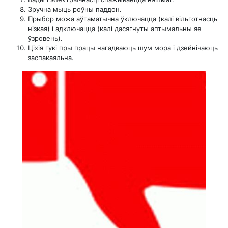
Зручна мыць роўны паддон.
Прыбор можа аўтаматычна ўключацца (калі вільготнасць
нізкая) і адключацца (калі дасягнуты аптымальны яе
ўзровень).
Ціхія гукі пры працы нагадваюць шум мора і дзейнічаюць
заспакаяльна.