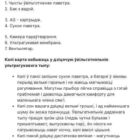
1. Чысты ўвільготненае паветра.
2. Бак з вадой.
3. AG - картрыдж.
4. Сухое паветра.
5. Камера параўтварэння.
6. Ультрагукавая мембрана.
7. Вентылятар.
Калі варта набываць у дзіцячую ўвільгатняльнік
ультрагукавога тыпу:
Калі ў пакоі залішне сухое паветра, а батарэі ў зімовы
перыяд вельмі гарачыя і не маюць магчымасці
рэгулявання. Магутны прыбор лёгка справіцца з гэтай
праблемай і дазволіць дамагчыся камфорту для
маленькага члена сям'і.
Калі сон вашага дзіцяці вельмі трошкі, і ад найменшага
шуму ён можа прачнуцца. Ўвільгатняльнік дадзенага
тыпу працуе зусім ціха (ледзь чутна булькае і
пришептывает, выпускаючы пар), ён нікога не
патрывожыць нават ноччу, калі вакол цішыня.
Калі пакой дзіцяці дастаткова вялікая - магутнасць