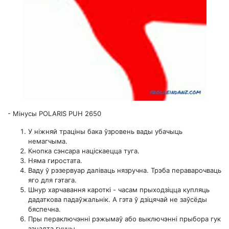
-
Мінусы POLARIS PUH 2650
У ніжняй траціны бака ўзровень вады убачыць
немагчыма.
Кнопка сэнсара націскаецца туга.
Няма гиростата.
Ваду ў рэзервуар даліваць нязручна. Трэба пераварочваць
яго для гэтага.
Шнур харчавання кароткі - часам прыходзіцца купляць
дадаткова падаўжальнік. А гэта ў дзіцячай не заўсёды
бяспечна.
Пры пераключэнні рэжымаў або выключэнні прыбора гук
занадта гучны.