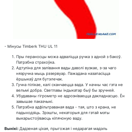
-
Мінусы Timberk THU UL 11
Пры пераносцы можа адваліцца ручка з адной з бакоў.
Патрэбна страхоўка.
Адтуліна для залівання вады даволі вузкае, з-за чаго
нязручна мыць рэзервуар. Пажадана назапасіцца
ёршыкаў для бутэлечак.
Гучна пілікае, калі сканчаецца вада. У начны час гэта не
вельмі добра. Светлавы індыкатар быў бы зручней.
Убудаваны гігрометр не адрозніваецца дакладнасцю. Ён
завышае паказчыкі.
Патрэбна адфільтраваная вада - тая, што з крана, не
падыходзіць. Зрэшты, некаторыя для гэтай мэты
выкарыстоўваюць кіпячоную ваду.
Вынікі:
Дадзеная ціхая, прыгожая і недарагая мадэль