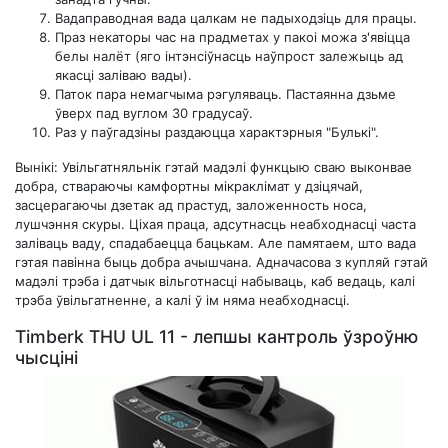
Вадаправодная вада цалкам не падыходзіць для працы.
Праз некаторы час на прадметах у пакоі можа з'явіцца
белы налёт (яго інтэнсіўнасць наўпрост залежыць ад
якасці заліваю вады).
Паток пара немагчыма рэгуляваць. Пастаянна дзьме
ўверх пад вуглом 30 градусаў.
Раз у паўгадзіны раздаюцца характэрныя "Булькі".
Вынікі: Увільгатняльнік гэтай мадэлі функцыю сваю выконвае
добра, ствараючы камфортны мікраклімат у дзіцячай,
засцерагаючы дзетак ад прастуд, заложенность носа,
лушчэння скуры. Ціхая праца, адсутнасць неабходнасці часта
заліваць ваду, спадабаецца бацькам. Але памятаем, што вада
гэтая павінна быць добра ачышчана. Адначасова з купляй гэтай
мадэлі трэба і датчык вільготнасці набываць, каб ведаць, калі
трэба ўвільгатненне, а калі ў ім няма неабходнасці.
Timberk THU UL 11 - лепшы кантроль ўзроўню
чысціні