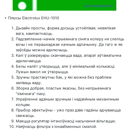
+
Плюсы Electrolux EHU-1010
Дызайн просты, форма досыць устойлівая, невялікая
вага, кампактнасць.
Падсвятленне-начнік прыемнага сіняга колеру ня слепіць
вочы і не перашкаджае начным адпачынку. Да таго ж яе
заўсёды можна адключыць.
Калі ў рэзервуары сканчаецца вада, апарат аўтаматычна
адключаецца.
Белы налёт утворыцца, але ў мінімальнай колькасці.
Лужын вакол не ўтворыцца.
Зручны прастакутны бак, у які можна без праблем
заліваць ваду.
Зборка добрая, пластык якасны, без непрыемнага
"хімічнага" паху.
Упраўленне адзіным зручным і надзейным механічным
колцам.
Прыбор эфектыўны - ужо праз дзве гадзіны адчуваецца
свежасць.
Маецца рэгулятар інтэнсіўнасці насычэння вільгаццю.
Наяўнасць фільтра з іонаабменных смалой.