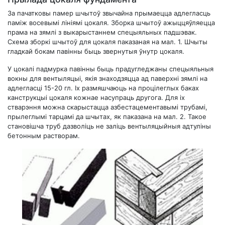
За пачатковы памер шчытоў звычайна прымаецца адлегласць
паміж восевымі лініямі цокаля. Зборка шчытоў ажыццяўляецца
прама на зямлі з выкарыстаннем спецыяльных падшэвак.
Схема зборкі шчытоў для цокаля паказаная на мал. 1. Шчыты
гладкай бокам павінны быць звернутыя ўнутр цокаля.
У цокалі падмурка павінны быць прадугледжаны спецыяльныя
вокны для вентыляцыі, якія знаходзяцца ад паверхні зямлі на
адлегласці 15-20 гл. Іх размяшчаюць на процілеглых баках
канструкцыі цокаля кожнае насупраць другога. Для іх
стварэння можна скарыстацца азбестацементавымі трубамі,
прылеглымі тарцамі да шчытах, як паказана на мал. 2. Такое
становішча труб дазволіць не заліць вентыляцыйныя адтуліны
бетонным растворам.