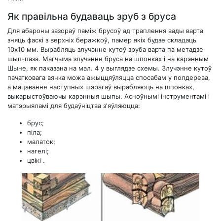
Як правільна будаваць зруб з бруса
Для абароны зазораў паміж брусоў ад траплення вады варта
зняць фаскі з верхніх беражкоў, памер якіх будзе складаць
10х10 мм. Вырабляць злучэнне кутоў зруба варта па метадзе
шып-паза. Магчыма злучэнне бруса на шпонках і на карэнным
Шыне, як паказана на мал. 4 у выглядзе схемы. Злучэнне кутоў
пачатковага вянка можа ажыццяўляцца спосабам у полдерева,
а мацаванне наступных шэрагаў вырабляюць на шпонках,
выкарыстоўваючы карэнныя шыпы. Асноўнымі інструментамі і
матэрыяламі для будаўніцтва з'яўляюцца:
брус;
піла;
малаток;
нагелі;
цвікі .