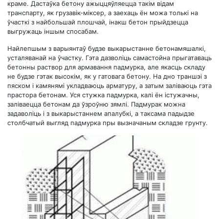
краме. Дастаўка бетону ажыццяўляецца такім відам
транспарту, як грузавік-міксер, а заехаць ён можа толькі на
ўчасткі з найбольшай плошчай, інакш бетон прыйдзецца
выгружаць іншым спосабам.
Найлепшым з варыянтаў будзе выкарыстанне бетонамяшалкі,
усталяванай на ўчастку. Гэта дазволіць самастойна прыгатаваць
бетонны раствор для армавання падмурка, але якасць складу
не будзе гэтак высокім, як у гатовага бетону. На дно траншэі з
пяском і камянямі укладваюць арматуру, а затым заліваюць гэта
прастора бетонам. Уся стужка падмурка, калі ён істужачны,
заліваецца бетонам да ўзроўню зямлі. Падмурак можна
задаволіць і з выкарыстаннем апалубкі, а таксама падыдзе
столбчатый выгляд падмурка пры вызначаным складзе грунту.