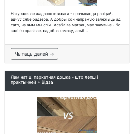
Натуральнае жаданне кожнага - прачынацца раніцай,
адчуў сябе бадзёра. А добры сон напрамую залежыць ад
таго, на чым мы спім. Асабліва матрац мае значэнне - бо
калі ён правісае, падобна гамаку, альб...
Чытаць далей →
Ламінат ці паркетная дошка - што лепш і
практычней + Відэа