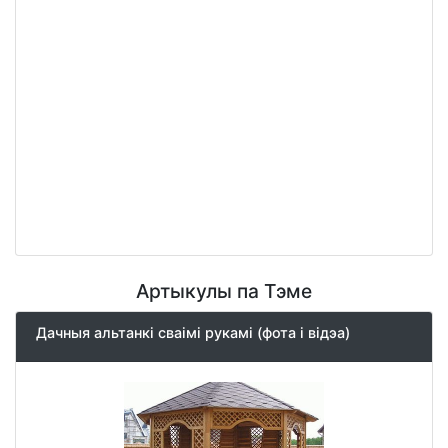
Артыкулы па Тэме
Дачныя альтанкі сваімі рукамі (фота і відэа)