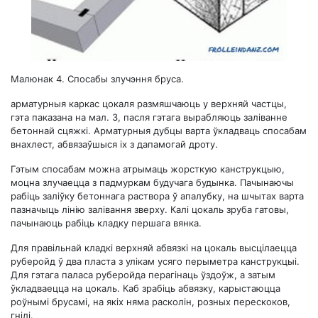
Малюнак 4. Спосабы злучэння бруса.
арматурныя каркас цокаля размяшчаюць у верхняй частцы,
гэта паказана на мал. 3, пасля гэтага вырабляюць заліванне
бетоннай сцяжкі. Арматурныя дубцы варта ўкладваць спосабам
внахлест, абвязаўшыся іх з дапамогай дроту.
Гэтым спосабам можна атрымаць жорсткую канструкцыю,
моцна злучаецца з падмуркам будучага будынка. Пачынаючы
рабіць заліўку бетоннага раствора ў апалубку, на шчытах варта
пазначыць лінію залівання зверху. Калі цокаль зруба гатовы,
пачынаюць рабіць кладку першага вянка.
Для правільнай кладкі верхняй абвязкі на цокаль высцілаецца
руберойд ў два пласта з улікам усяго перыметра канструкцыі.
Для гэтага паласа руберойда перагінаць ўздоўж, а затым
ўкладваецца на цокаль. Каб зрабіць абвязку, карыстаюцца
роўнымі брусамі, на якіх няма расколін, розных перескоков,
гнілі.