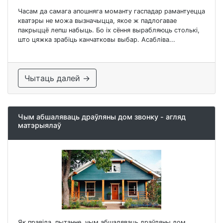
Часам да самага апошняга моманту гаспадар рамантуецца
кватэры не можа вызначыцца, якое ж падлогавае
пакрыццё лепш набыць. Бо іх сёння вырабляюць столькі,
што цяжка зрабіць канчатковы выбар. Асабліва...
Чытаць далей →
Чым абшаляваць драўляны дом звонку - агляд
матэрыялаў
Як правіла, пытанне, чым абшаляваць драўляны дом