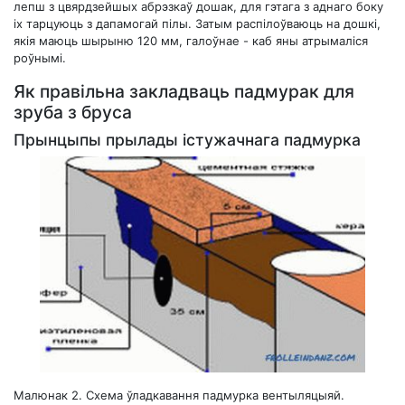
лепш з цвярдзейшых абрэзкаў дошак, для гэтага з аднаго боку
іх тарцуюць з дапамогай пілы. Затым распілоўваюць на дошкі,
якія маюць шырыню 120 мм, галоўнае - каб яны атрымаліся
роўнымі.
Як правільна закладваць падмурак для
зруба з бруса
Прынцыпы прылады істужачнага падмурка
Малюнак 2. Схема ўладкавання падмурка вентыляцыяй.