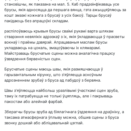
становішчы, як паказана на мал. 5. Каб прадэзінфікаваць усе
брусы, якія адносяцца да першага вянца, гэта ажыццяўляюць за
кошт змазкі кожнага з брусаў з усіх бакоў. Тарцы брусаў
пакідаюць без апрацоўкі складам.
распілоўваюць крывыя брусы сваімі рукамі варта шляхам
стварэння невялікіх адрэзкаў з іх, якія ўкладваюцца ў прасветы
вокнаў і праёмы дзвярэй. Апрацаваныя маслам брусы
укладваюць на цокаль, змацоўваючы іх клямарамі.
Майстраваць брусчатые сцены можна аналагічна працэсу
ўзвядзення бярвеністых сцен.
Брусчатые сцены маюць швы, якія размяшчаюцца ў
гарызантальным кірунку, што з'яўляецца асноўным
адрозненнем зрубаў з бруса ад пабудоў з бервяна.
Швы з'яўляюцца найбольш уразлівымі ўчасткамі сцен зруба,
таму іх патрабуецца не толькі ўцяпляць, але і пакрываць
пакостам або алейнай фарбай.
Зберагчы брусы зруба ад біялагічнага ўздзеяння на драўніну, а
таксама атмасфернага ўплыву можна, обшив сцены з бруса
звонку дошкай або абліцавальнай цэглай.