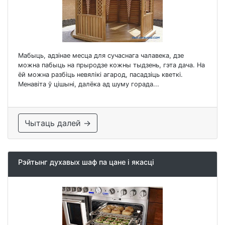
Мабыць, адзінае месца для сучаснага чалавека, дзе
можна пабыць на прыродзе кожны тыдзень, гэта дача. На
ёй можна разбіць невялікі агарод, пасадзіць кветкі.
Менавіта ў цішыні, далёка ад шуму горада...
Чытаць далей →
Рэйтынг духавых шаф па цане і якасці