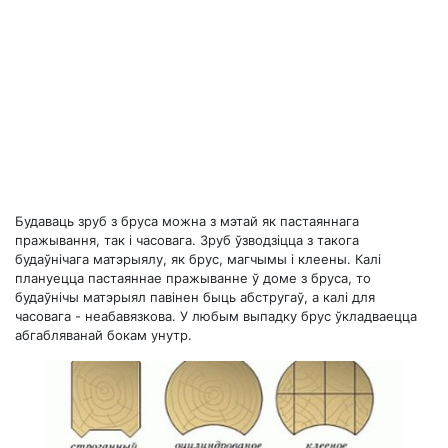
Будаваць зруб з бруса можна з мэтай як пастаяннага
пражывання, так і часовага. Зруб ўзводзіцца з такога
будаўнічага матэрыялу, як брус, магчымы і клеены. Калі
плануецца пастаяннае пражыванне ў доме з бруса, то
будаўнічы матэрыял павінен быць абстругаў, а калі для
часовага - неабавязкова. У любым выпадку брус ўкладваецца
абгабляванай бокам унутр.