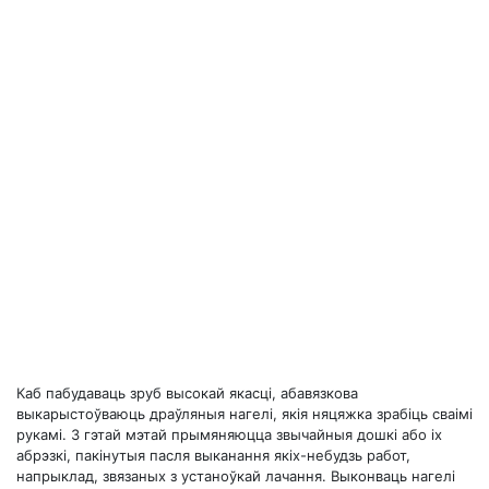
Каб пабудаваць зруб высокай якасці, абавязкова
выкарыстоўваюць драўляныя нагелі, якія няцяжка зрабіць сваімі
рукамі. З гэтай мэтай прымяняюцца звычайныя дошкі або іх
абрэзкі, пакінутыя пасля выканання якіх-небудзь работ,
напрыклад, звязаных з устаноўкай лачання. Выконваць нагелі