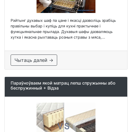
Рэйтынг духавых шаф па цане і якасці дазволіць зрабіць
правільны выбар і купіць для кухні практычнае і
функцыянальнае прылада. Духавыя шафы дазваляюць
хутка і якасна рыхтаваць розныя стравы з мяса,...
Чытаць далей →
Параўноўваем якой матрац лепш спружынны або
беспружинный + Відэа