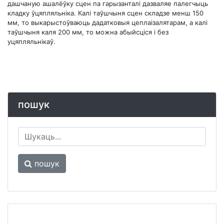
дашчаную ашалёўку сцен па гарызанталі дазваляе палегчыць
кладку ўцяпляльніка. Калі таўшчыня сцен складзе менш 150
мм, то выкарыстоўваюць дадатковыя цеплаізалятарам, а калі
таўшчыня каля 200 мм, то можна абыйсціся і без
уцяпляльнікаў.
пошук
пошук