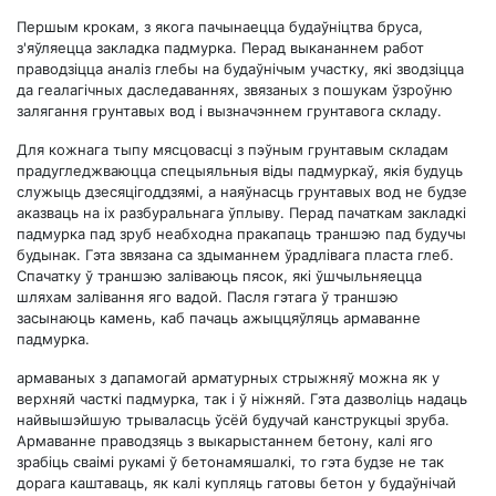
Першым крокам, з якога пачынаецца будаўніцтва бруса,
з'яўляецца закладка падмурка. Перад выкананнем работ
праводзіцца аналіз глебы на будаўнічым участку, які зводзіцца
да геалагічных даследаваннях, звязаных з пошукам ўзроўню
залягання грунтавых вод і вызначэннем грунтавога складу.
Для кожнага тыпу мясцовасці з пэўным грунтавым складам
прадугледжваюцца спецыяльныя віды падмуркаў, якія будуць
служыць дзесяцігоддзямі, а наяўнасць грунтавых вод не будзе
аказваць на іх разбуральнага ўплыву. Перад пачаткам закладкі
падмурка пад зруб неабходна пракапаць траншэю пад будучы
будынак. Гэта звязана са здыманнем ўрадлівага пласта глеб.
Спачатку ў траншэю заліваюць пясок, які ўшчыльняецца
шляхам залівання яго вадой. Пасля гэтага ў траншэю
засынаюць камень, каб пачаць ажыццяўляць армаванне
падмурка.
армаваных з дапамогай арматурных стрыжняў можна як у
верхняй часткі падмурка, так і ў ніжняй. Гэта дазволіць надаць
найвышэйшую трываласць ўсёй будучай канструкцыі зруба.
Армаванне праводзяць з выкарыстаннем бетону, калі яго
зрабіць сваімі рукамі ў бетонамяшалкі, то гэта будзе не так
дорага каштаваць, як калі купляць гатовы бетон у будаўнічай