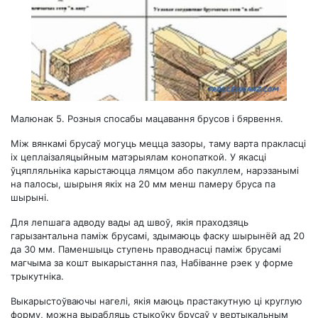
Малюнак 5. Розныя спосабы мацавання брусов і бярвення.
Між вянкамі брусаў могуць мецца зазоры, таму варта пракласці
іх цеплаізаляцыйным матэрыялам конопаткой. У якасці
ўцяпляльніка карыстаюцца лямцом або пакуллем, нарэзанымі
на палосы, шырыня якіх на 20 мм менш памеру бруса па
шырыні.
Для лепшага адводу вады ад швоў, якія праходзяць
гарызантальна паміж брусамі, здымаюць фаску шырынёй ад 20
да 30 мм. Паменшыць ступень праводнасці паміж брусамі
магчыма за кошт выкарыстання паз, Набіванне рэек у форме
трыкутніка.
Выкарыстоўваючы нагелі, якія маюць прастакутную ці круглую
форму, можна вырабляць стыкоўку брусаў у вертыкальным