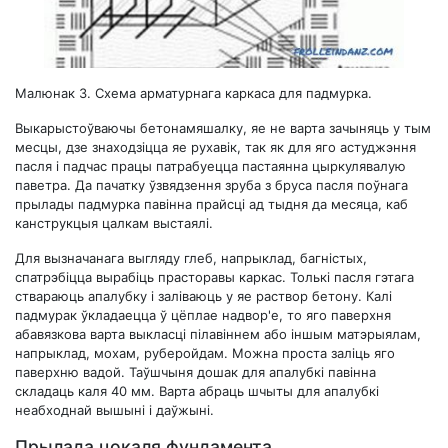
Малюнак 3. Схема арматурнага каркаса для падмурка.
Выкарыстоўваючы бетонамяшалку, яе не варта зачыняць у тым
месцы, дзе знаходзіцца яе рухавік, так як для яго астуджэння
пасля і падчас працы патрабуецца пастаянна цыркулявалую
паветра. Да пачатку ўзвядзення зруба з бруса пасля поўнага
прылады падмурка павінна прайсці ад тыдня да месяца, каб
канструкцыя цалкам выстаялі.
Для вызначанага выгляду глеб, напрыклад, багністых,
спатрэбіцца вырабіць прасторавы каркас. Толькі пасля гэтага
ствараюць апалубку і заліваюць у яе раствор бетону. Калі
падмурак ўкладаецца ў цёплае надвор'е, то яго паверхня
абавязкова варта выкласці пілавіннем або іншым матэрыялам,
напрыклад, мохам, руберойдам. Можна проста заліць яго
паверхню вадой. Таўшчыня дошак для апалубкі павінна
складаць каля 40 мм. Варта абраць шчыты для апалубкі
неабходнай вышыні і даўжыні.
Прылада цокаля фундамента