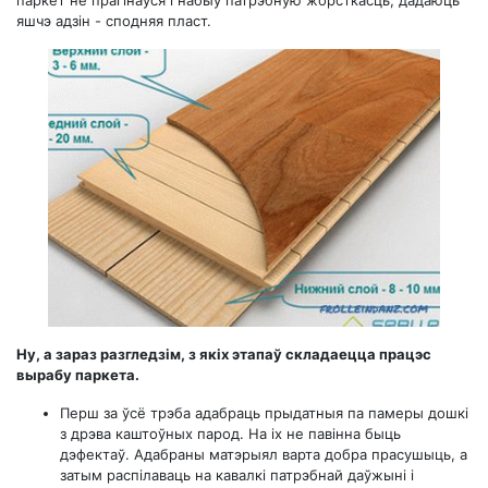
паркет не прагінаўся і набыў патрэбную жорсткасць, дадаюць
яшчэ адзін - сподняя пласт.
Ну, а зараз разгледзім, з якіх этапаў складаецца працэс
вырабу паркета.
Перш за ўсё трэба адабраць прыдатныя па памеры дошкі
з дрэва каштоўных парод. На іх не павінна быць
дэфектаў. Адабраны матэрыял варта добра прасушыць, а
затым распілаваць на кавалкі патрэбнай даўжыні і