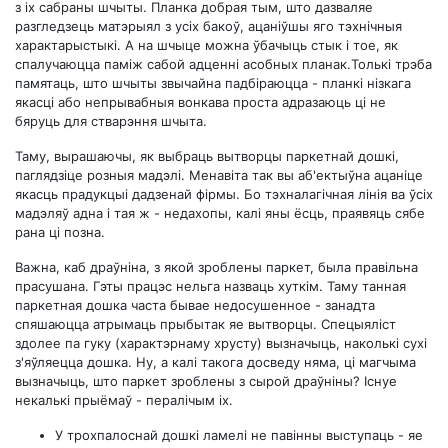
з іх сабраны шчыты. Планка добрая тым, што дазваляе
разгледзець матэрыял з усіх бакоў, ацаніўшы яго тэхнічныя
характарыстыкі. А на шчыце можна ўбачыць стык і тое, як
спалучаюцца паміж сабой адценні асобных планак.Толькі трэба
памятаць, што шчыты звычайна падбіраюцца - планкі нізкага
якасці або непрывабныя вонкава проста адразаюць ці не
бяруць для стварэння шчыта.
Таму, вырашаючы, як выбраць вытворцы паркетнай дошкі,
паглядзіце розныя мадэлі. Менавіта так вы аб'ектыўна ацаніце
якасць прадукцыі дадзенай фірмы. Бо тэхналагічная лінія ва ўсіх
мадэляў адна і тая ж - недахопы, калі яны ёсць, праявяць сябе
рана ці позна.
Важна, каб драўніна, з якой зроблены паркет, была правільна
прасушана. Гэты працэс нельга назваць хуткім. Таму танная
паркетная дошка часта бывае недосушенное - занадта
спяшаюцца атрымаць прыбытак яе вытворцы. Спецыяліст
здолее па гуку (характэрнаму хрусту) вызначыць, наколькі сухі
з'яўляецца дошка. Ну, а калі такога досведу няма, ці магчыма
вызначыць, што паркет зроблены з сырой драўніны? Існуе
некалькі прыёмаў - пералічым іх.
У трохпалоснай дошкі ламелі не павінны выступаць - яе