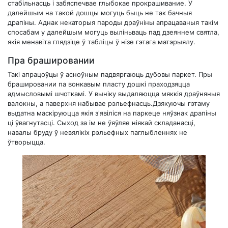
стабільнасць і забяспечвае глыбокае прокрашивание. У
далейшым на такой дошцы могуць быць не так бачныя
драпіны. Аднак некаторыя пароды драўніны апрацаваныя такім
спосабам у далейшым могуць выліньваць пад дзеяннем святла,
якія менавіта глядзіце ў табліцы ў нізе гэтага матэрыялу.
Пра брашировании
Такі апрацоўцы ў асноўным падвяргаюць дубовы паркет. Пры
брашировании па вонкавым пласту дошкі праходзяцца
адмысловымі шчоткамі. У выніку выдаляюцца мяккія драўняныя
валокны, а паверхня набывае рэльефнасць.Дзякуючы гэтаму
выдатна маскіруюцца якія з'явіліся на паркеце няўзнак драпіны
ці ўвагнутасці. Сыход за ім не ўяўляе ніякай складанасці,
навалы бруду ў невялікіх рэльефных паглыбленнях не
ўтворыцца.