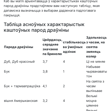
Каб вы маглі арыентавацца ў характарыстыках каштоўных
парод драўніны прадстаўляем вам наступную табліцу, якая
дапаможа вызначыцца з выбарам дадзенага падлогавага
пакрыцця.
Табліца асноўных характарыстык
каштоўных парод драўніны
Здольнасць
Цвёрдасць,
стабільнасць
з часам, на
сярэдняе
Парода драўніны
ва ўмоўных
святла
значэнне
адзінак
змяняць
па Бринелю
колер
Дуб, Дуб крассный
3,7
4
Ці не мяняе
Набывае
Бук
3,8
1
чырванаваты
тон
На святла з
Бук + тэрмаапрацоўка
4,1
2
часам
выліньвае
Вельмі
вішня Амерыканская
3,2
4
моцна
цямнее
Вельмі