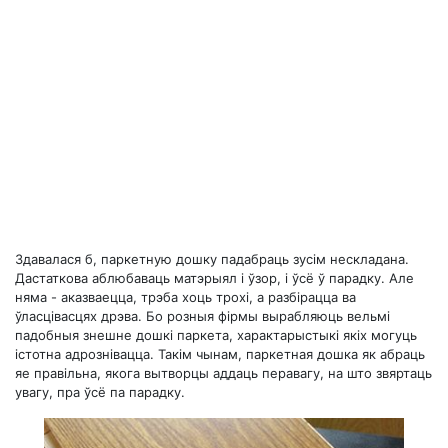
Здавалася б, паркетную дошку падабраць зусім нескладана.
Дастаткова аблюбаваць матэрыял і ўзор, і ўсё ў парадку. Але
няма - аказваецца, трэба хоць трохі, а разбірацца ва
ўласцівасцях дрэва. Бо розныя фірмы вырабляюць вельмі
падобныя знешне дошкі паркета, характарыстыкі якіх могуць
істотна адрознівацца. Такім чынам, паркетная дошка як абраць
яе правільна, якога вытворцы аддаць перавагу, на што звяртаць
увагу, пра ўсё па парадку.