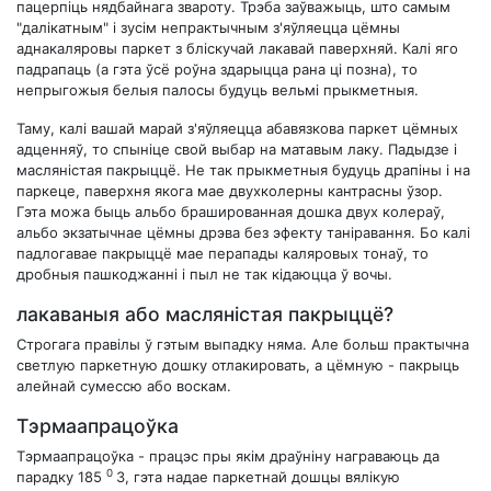
пацерпіць нядбайнага звароту. Трэба заўважыць, што самым
"далікатным" і зусім непрактычным з'яўляецца цёмны
аднакаляровы паркет з бліскучай лакавай паверхняй. Калі яго
падрапаць (а гэта ўсё роўна здарыцца рана ці позна), то
непрыгожыя белыя палосы будуць вельмі прыкметныя.
Таму, калі вашай марай з'яўляецца абавязкова паркет цёмных
адценняў, то спыніце свой выбар на матавым лаку. Падыдзе і
масляністая пакрыццё. Не так прыкметныя будуць драпіны і на
паркеце, паверхня якога мае двухколерны кантрасны ўзор.
Гэта можа быць альбо брашированная дошка двух колераў,
альбо экзатычнае цёмны дрэва без эфекту таніравання. Бо калі
падлогавае пакрыццё мае перапады каляровых тонаў, то
дробныя пашкоджанні і пыл не так кідаюцца ў вочы.
лакаваныя або масляністая пакрыццё?
Строгага правілы ў гэтым выпадку няма. Але больш практычна
светлую паркетную дошку отлакировать, а цёмную - пакрыць
алейнай сумессю або воскам.
Тэрмаапрацоўка
Тэрмаапрацоўка - працэс пры якім драўніну награваюць да
0
парадку 185
З, гэта надае паркетнай дошцы вялікую