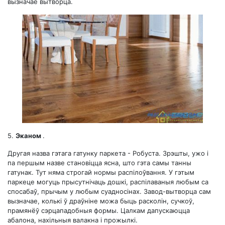
вызначае вытворца.
5.
Эканом
.
Другая назва гэтага гатунку паркета - Робуста. Зрэшты, ужо і
па першым назве становіцца ясна, што гэта самы танны
гатунак. Тут няма строгай нормы распілоўвання. У гэтым
паркеце могуць прысутнічаць дошкі, распілаваныя любым са
спосабаў, прычым у любым суадносінах. Завод-вытворца сам
вызначае, колькі ў драўніне можа быць расколін, сучкоў,
прамянёў сэрцападобныя формы. Цалкам дапускаюцца
абалона, нахільныя валакна і прожылкі.