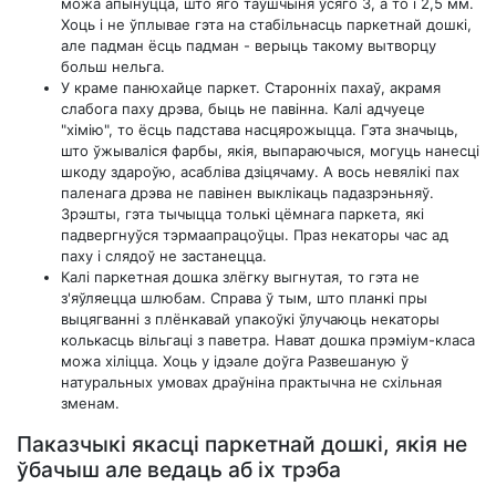
можа апынуцца, што яго таўшчыня ўсяго 3, а то і 2,5 мм.
Хоць і не ўплывае гэта на стабільнасць паркетнай дошкі,
але падман ёсць падман - верыць такому вытворцу
больш нельга.
У краме панюхайце паркет. Старонніх пахаў, акрамя
слабога паху дрэва, быць не павінна. Калі адчуеце
"хімію", то ёсць падстава насцярожыцца. Гэта значыць,
што ўжываліся фарбы, якія, выпараючыся, могуць нанесці
шкоду здароўю, асабліва дзіцячаму. А вось невялікі пах
паленага дрэва не павінен выклікаць падазрэньняў.
Зрэшты, гэта тычыцца толькі цёмнага паркета, які
падвергнуўся тэрмаапрацоўцы. Праз некаторы час ад
паху і слядоў не застанецца.
Калі паркетная дошка злёгку выгнутая, то гэта не
з'яўляецца шлюбам. Справа ў тым, што планкі пры
выцягванні з плёнкавай упакоўкі ўлучаюць некаторы
колькасць вільгаці з паветра. Нават дошка прэміум-класа
можа хіліцца. Хоць у ідэале доўга Развешаную ў
натуральных умовах драўніна практычна не схільная
зменам.
Паказчыкі якасці паркетнай дошкі, якія не
ўбачыш але ведаць аб іх трэба