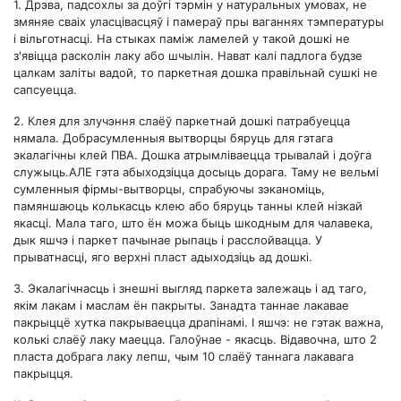
1.
Дрэва, падсохлы за доўгі тэрмін у натуральных умовах, не
змяняе сваіх уласцівасцяў і памераў пры ваганнях тэмпературы
і вільготнасці. На стыках паміж ламелей у такой дошкі не
з'явіцца расколін лаку або шчылін. Нават калі падлога будзе
цалкам заліты вадой, то паркетная дошка правільнай сушкі не
сапсуецца.
2.
Клея для злучэння слаёў паркетнай дошкі патрабуецца
нямала. Добрасумленныя вытворцы бяруць для гэтага
экалагічны клей ПВА. Дошка атрымліваецца трывалай і доўга
служыць.АЛЕ гэта абыходзіцца досыць дорага. Таму не вельмі
сумленныя фірмы-вытворцы, спрабуючы зэканоміць,
памяншаюць колькасць клею або бяруць танны клей нізкай
якасці. Мала таго, што ён можа быць шкодным для чалавека,
дык яшчэ і паркет пачынае рыпаць і расслойвацца. У
прыватнасці, яго верхні пласт адыходзіць ад дошкі.
3.
Экалагічнасць і знешні выгляд паркета залежаць і ад таго,
якім лакам і маслам ён пакрыты. Занадта таннае лакавае
пакрыццё хутка пакрываецца драпінамі. І яшчэ: не гэтак важна,
колькі слаёў лаку маецца. Галоўнае - якасць. Відавочна, што 2
пласта добрага лаку лепш, чым 10 слаёў таннага лакавага
пакрыцця.