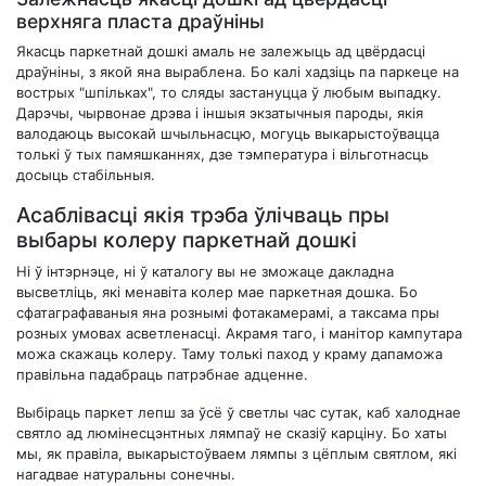
верхняга пласта драўніны
Якасць паркетнай дошкі амаль не залежыць ад цвёрдасці
драўніны, з якой яна выраблена. Бо калі хадзіць па паркеце на
вострых "шпільках", то сляды застануцца ў любым выпадку.
Дарэчы, чырвонае дрэва і іншыя экзатычныя пароды, якія
валодаюць высокай шчыльнасцю, могуць выкарыстоўвацца
толькі ў тых памяшканнях, дзе тэмпература і вільготнасць
досыць стабільныя.
Асаблівасці якія трэба ўлічваць пры
выбары колеру паркетнай дошкі
Ні ў інтэрнэце, ні ў каталогу вы не зможаце дакладна
высветліць, які менавіта колер мае паркетная дошка. Бо
сфатаграфаваныя яна рознымі фотакамерамі, а таксама пры
розных умовах асветленасці. Акрамя таго, і манітор кампутара
можа скажаць колеру. Таму толькі паход у краму дапаможа
правільна падабраць патрэбнае адценне.
Выбіраць паркет лепш за ўсё ў светлы час сутак, каб халоднае
святло ад люмінесцэнтных лямпаў не сказіў карціну. Бо хаты
мы, як правіла, выкарыстоўваем лямпы з цёплым святлом, які
нагадвае натуральны сонечны.