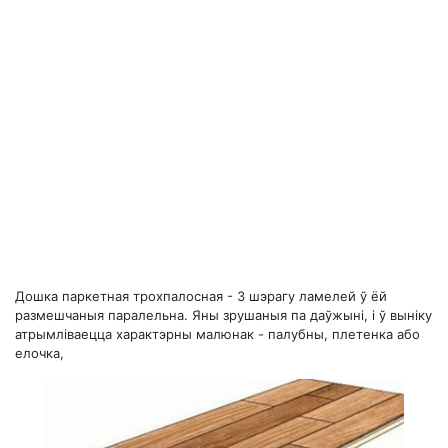
Дошка паркетная трохпалосная - 3 шэрагу ламелей ў ёй
размешчаныя паралельна. Яны зрушаныя па даўжыні, і ў выніку
атрымліваецца характэрны малюнак - палубны, плетенка або
елочка,