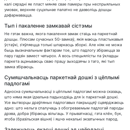
калі сярэдні яе пласт мяняе свае памеры пры неспрыяльных
умовах, верхняе суцэльнае палатно не дазволіць дошцы
дэфармавацца.
Тып і пакаленне замкавай сістэмы
Не гэтак важна, якога пакалення замак стаіць на паркетнай
дошцы. Плюсам сучасных 5G-замкаў, якія маюць пластыкавыя
ўстаўкі, з'яўляецца толькі шпаркасць зборкі. Але ніяк не можа
быць вызначальным фактарам тое, што падлогу збіраецца за
пару гадзін замест чатырох. А вось спецыялісты па ўкладцы
паркета ацэньваюць сваю працу зыходзячы з таго, які тып
замка збіраюць.
Сумяшчальнасць паркетнай дошкі з цёплымі
падлогамі
Адносна сумяшчальнасці з цёплымі падлогамі можна сказаць,
што няма якая ідэальна падыходзіць для іх паркетнай дошкі.
Усе вытворцы драўляных падлогавых пакрыццяў сцвярджаюць
адно: што нельга спалучаць з обогреваемым падлогай пароды
дрэва, добра ўбіраюць вільгаць. У прыватнасці, гэта клён, бук,
ятоба (бразільская вішня) і яшчэ некалькі экзатычных парод.
Залежнасць якасці дошкі ад цвёрдасці