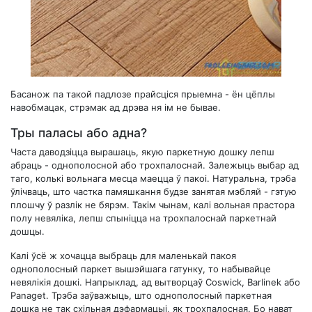
Басанож па такой падлозе прайсціся прыемна - ён цёплы
навобмацак, стрэмак ад дрэва ня ім не бывае.
Тры паласы або адна?
Часта даводзіцца вырашаць, якую паркетную дошку лепш
абраць - однополосной або трохпалоснай. Залежыць выбар ад
таго, колькі вольнага месца маецца ў пакоі. Натуральна, трэба
ўлічваць, што частка памяшкання будзе занятая мэбляй - гэтую
плошчу ў разлік не бярэм. Такім чынам, калі вольная прастора
полу невяліка, лепш спыніцца на трохпалоснай паркетнай
дошцы.
Калі ўсё ж хочацца выбраць для маленькай пакоя
однополосный паркет вышэйшага гатунку, то набывайце
невялікія дошкі. Напрыклад, ад вытворцаў Coswick, Barlinek або
Panaget. Трэба заўважыць, што однополосный паркетная
дошка не так схільная дэфармацыі, як трохпалосная. Бо нават