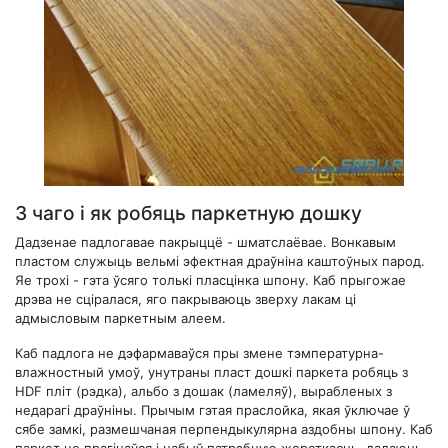
З чаго і як робяць паркетную дошку
Дадзенае падлогавае пакрыццё - шматслаёвае. Вонкавым
пластом служыць вельмі эфектная драўніна каштоўных парод.
Яе трохі - гэта ўсяго толькі пласцінка шпону. Каб прыгожае
дрэва не сціралася, яго пакрываюць зверху лакам ці
адмысловым паркетным алеем.
Каб падлога не дэфармаваўся пры змене тэмпературна-
влажностный умоў, унутраны пласт дошкі паркета робяць з
HDF пліт (рэдка), альбо з дошак (ламеляў), вырабленых з
недарагі драўніны. Прычым гэтая праслойка, якая ўключае ў
сябе замкі, размешчаная перпендыкулярна аздобны шпону. Каб