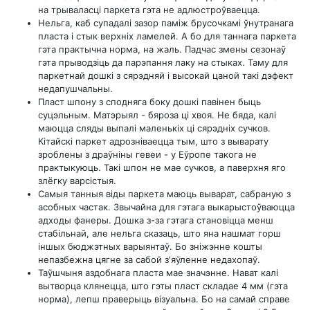
на трываласці паркета гэта не адлюстроўваецца.
Нельга, каб супадалі зазор паміж брусочкамі ўнутранага
пласта і стык верхніх ламелей. А бо для таннага паркета
гэта практычна норма, на жаль. Падчас змены сезонаў
гэта прыводзіць да парэпання лаку на стыках. Таму для
паркетнай дошкі з сярэдняй і высокай цаной такі дэфект
недапушчальны.
Пласт шпону з сподняга боку дошкі павінен быць
суцэльным. Матэрыял - бяроза ці хвоя. Не бяда, калі
маюцца сляды выпалі маленькіх ці сярэдніх сучков.
Кітайскі паркет адрозніваецца тым, што з выварату
зроблены з драўніны гевеи - у Еўропе такога не
практыкуюць. Такі шпон не мае сучков, а паверхня яго
злёгку варсістыя.
Самыя танныя віды паркета маюць выварат, сабраную з
асобных частак. Звычайна для гэтага выкарыстоўваюцца
адходы фанеры. Дошка з-за гэтага становіцца менш
стабільнай, але нельга сказаць, што яна нашмат горш
іншых бюджэтных варыянтаў. Бо зніжэнне кошты
непазбежна цягне за сабой з'яўленне недахопаў.
Таўшчыня аздобнага пласта мае значэнне. Нават калі
вытворца клянецца, што гэты пласт складае 4 мм (гэта
норма), лепш праверыць візуальна. Бо на самай справе