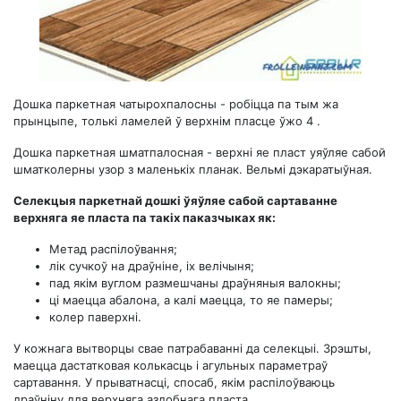
Дошка паркетная чатырохпалосны - робіцца па тым жа
прынцыпе, толькі ламелей ў верхнім пласце ўжо 4 .
Дошка паркетная шматпалосная - верхні яе пласт уяўляе сабой
шматколерны узор з маленькіх планак. Вельмі дэкаратыўная.
Селекцыя паркетнай дошкі ўяўляе сабой сартаванне
верхняга яе пласта па такіх паказчыках як:
Метад распілоўвання;
лік сучкоў на драўніне, іх велічыня;
пад якім вуглом размешчаны драўняныя валокны;
ці маецца абалона, а калі маецца, то яе памеры;
колер паверхні.
У кожнага вытворцы свае патрабаванні да селекцыі. Зрэшты,
маецца дастатковая колькасць і агульных параметраў
сартавання. У прыватнасці, спосаб, якім распілоўваюць
драўніну для верхняга аздобнага пласта.