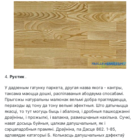
4.
Рустик
.
У дадзеным гатунку паркета, другая назва якога - кантры,
таксама маюцца дошкі, распілаваныя абодвума спосабамі.
Прыгожы натуральны малюнак вельмі добра праглядаецца,
пераходы ад тону да тону вельмі эфектныя. Што датычыцца
якасці, то тут могуць быць і абалона, і дробныя пашкоджанні
драўніны, і прожылкі, і валакна, размешчаныя нахільна. Сучкі,
нават досыць буйныя, цалкам дапушчальныя, як і
сэрцападобныя прамяні. Драўніна, па Дасце 862. 1-85,
адпавядае катэгорыі Б. Колькасць дапушчальных дэфектаў