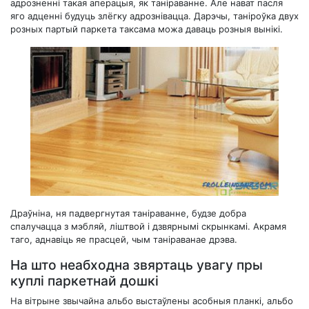
адрозненні такая аперацыя, як таніраванне. Але нават пасля
яго адценні будуць злёгку адрознівацца. Дарэчы, таніроўка двух
розных партый паркета таксама можа даваць розныя вынікі.
Драўніна, ня падвергнутая таніраванне, будзе добра
спалучацца з мэбляй, ліштвой і дзвярнымі скрынкамі. Акрамя
таго, аднавіць яе прасцей, чым таніраванае дрэва.
На што неабходна звяртаць увагу пры
куплі паркетнай дошкі
На вітрыне звычайна альбо выстаўлены асобныя планкі, альбо