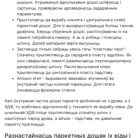
шырыні. Атрыманыя аднолькавыя дошкі шліфуюць і
сартуюць, правяраючы адпаведнасць зададзеным
параметрам.
Прыступаюць да вырабу ніжняга і цэнтральнага слаёў
паркетнай дошкі. Для іх выкарыстоўваецца больш танная
драўніна. Бяруць обрезные дошкі, распілоўваючы іх на
ламелі патрэбнага памеру. А зь іх робяць і пласціны
шпону. Далей матэрыял варта высушыць.
Застаецца толькі сабраць увесь гэты "пластовы пірог".
Спачатку прыляпляюць да сярэдняга пласту аздобны. Як
ужо гаварылася, ламелі размяшчаюць перпендыкулярна
дэкаратыўнаму шпону. Пасля высыхання клею
прыляпляюць да цэнтральнага пласту падставу.
Апошні этап - выразанне замкавых злучэнняў ва
ўнутранай частцы кожнай паркеціны. Для гэтага
ўжываецца фрэзерны станок.
Калі ўнутраная частка дошкі паркета зробленая не з дрэва, а з
ХДФ, то асаблівых адрозненняў у тэхналогіі яе вырабу няма. Да
шчыльнай ХДФ пліце прыляпляецца спачатку шпон з
каштоўных парод дрэва, а затым - падстава, не давальнае
паркету прагінацца.
Разнастайнасць паркетных дошак іх віды і