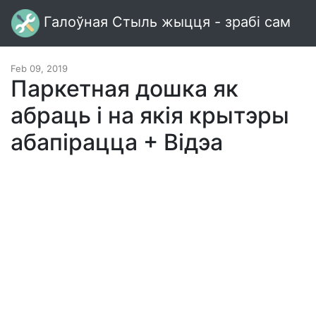
Галоўная Стыль жыцця - зрабі сам
Feb 09, 2019
Паркетная дошка як
абраць і на якія крытэры
абапірацца + Відэа