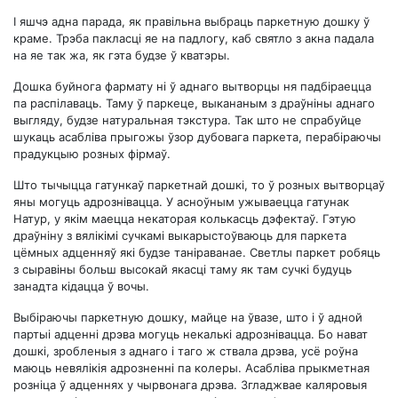
І яшчэ адна парада, як правільна выбраць паркетную дошку ў
краме. Трэба пакласці яе на падлогу, каб святло з акна падала
на яе так жа, як гэта будзе ў кватэры.
Дошка буйнога фармату ні ў аднаго вытворцы ня падбіраецца
па распілаваць. Таму ў паркеце, выкананым з драўніны аднаго
выгляду, будзе натуральная тэкстура. Так што не спрабуйце
шукаць асабліва прыгожы ўзор дубовага паркета, перабіраючы
прадукцыю розных фірмаў.
Што тычыцца гатункаў паркетнай дошкі, то ў розных вытворцаў
яны могуць адрознівацца. У асноўным ужываецца гатунак
Натур, у якім маецца некаторая колькасць дэфектаў. Гэтую
драўніну з вялікімі сучкамі выкарыстоўваюць для паркета
цёмных адценняў які будзе таніраванае. Светлы паркет робяць
з сыравіны больш высокай якасці таму як там сучкі будуць
занадта кідацца ў вочы.
Выбіраючы паркетную дошку, майце на ўвазе, што і ў адной
партыі адценні дрэва могуць некалькі адрознівацца. Бо нават
дошкі, зробленыя з аднаго і таго ж ствала дрэва, усё роўна
маюць невялікія адрозненні па колеры. Асабліва прыкметная
розніца ў адценнях у чырвонага дрэва. Згладжвае каляровыя