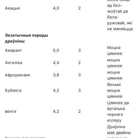
ад бел-
Акацыя
4,0
2
жоўтай да
бела-
ружовай, які
не мяняецца
Экзатычныя пароды
драўніны
Моцна
Амарант
5,0
3
цямнее
моцна
Ангеліка
4,4
2
цямнее
моцна
Афрормозия
3,8
3
цямнее
Вельмі
Бубинга
4,2
3
моцна
цямнее
Цямнее да
вугальна
венге
4,2
2
чорнага
колеру
Драўніна
мае двайны