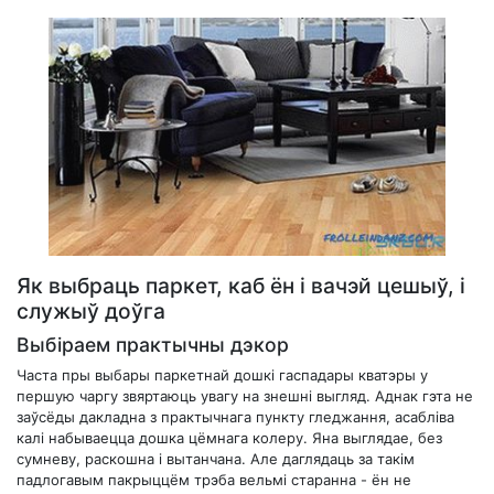
Як выбраць паркет, каб ён і вачэй цешыў, і
служыў доўга
Выбіраем практычны дэкор
Часта пры выбары паркетнай дошкі гаспадары кватэры у
першую чаргу звяртаюць увагу на знешні выгляд. Аднак гэта не
заўсёды дакладна з практычнага пункту гледжання, асабліва
калі набываецца дошка цёмнага колеру. Яна выглядае, без
сумневу, раскошна і вытанчана. Але даглядаць за такім
падлогавым пакрыццём трэба вельмі старанна - ён не