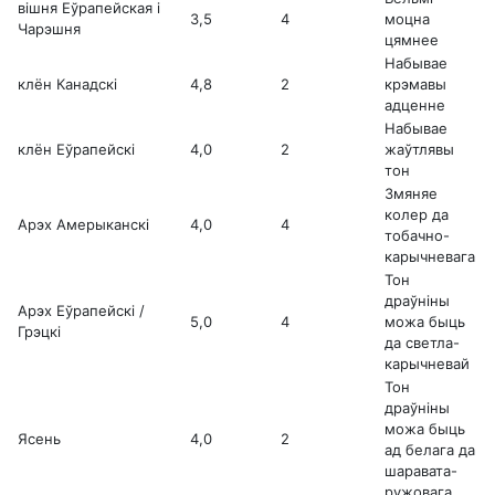
вішня Еўрапейская і
3,5
4
моцна
Чарэшня
цямнее
Набывае
клён Канадскі
4,8
2
крэмавы
адценне
Набывае
клён Еўрапейскі
4,0
2
жаўтлявы
тон
Змяняе
колер да
Арэх Амерыканскі
4,0
4
тобачно-
карычневага
Тон
драўніны
Арэх Еўрапейскі /
5,0
4
можа быць
Грэцкі
да светла-
карычневай
Тон
драўніны
можа быць
Ясень
4,0
2
ад белага да
шаравата-
ружовага