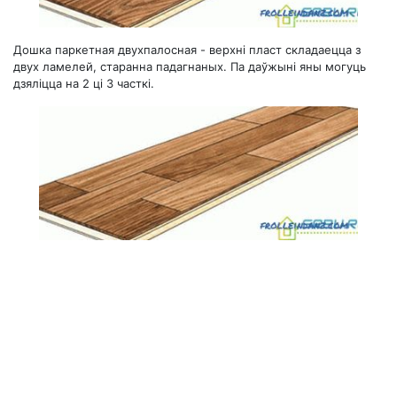
Дошка паркетная двухпалосная - верхні пласт складаецца з
двух ламелей, старанна падагнаных. Па даўжыні яны могуць
дзяліцца на 2 ці 3 часткі.