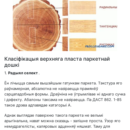
Класіфікацыя верхняга пласта паркетнай
дошкі
1.
Радыял селект
.
Ён лічыцца самым вышэйшым гатункам паркета. Тэкстура яго
раўнамерная, абсалютна не назіраецца прамянёў
сэрцападобныя формы. Драўніна не ўтрымлівае ні аднаго сучка
і дэфекту. Абалоны таксама не назіраецца. Па ДАСТ 862. 1-85
такое дрэва адпавядае катэгорыі А.
Аднак выглядае паверхню такога паркета не вельмі
арыгінальна, нават можна сказаць - залішне проста. Ўзор яго
немудрагелісты, каляровых адценняў няшмат. Таму для