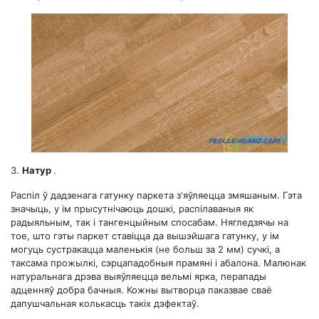
3.
Натур
.
Распіл ў дадзенага гатунку паркета з'яўляецца змяшаным. Гэта
значыць, у ім прысутнічаюць дошкі, распілаваныя як
радыяльным, так і тангенцыйным спосабам. Нягледзячы на ​​
тое, што гэты паркет ставіцца да вышэйшага гатунку, у ім
могуць сустракацца маленькія (не больш за 2 мм) сучкі, а
таксама прожылкі, сэрцападобныя прамяні і абалона. Малюнак
натуральнага дрэва выяўляецца вельмі ярка, перапады
адценняў добра бачныя. Кожны вытворца паказвае сваё
дапушчальная колькасць такіх дэфектаў.