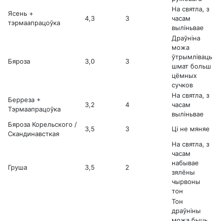
На святла, з
Ясень +
4,3
3
часам
тэрмаапрацоўка
выліньвае
Драўніна
можа
ўтрымліваць
Бяроза
3,0
3
шмат больш
цёмных
сучков
На святла, з
Берреза +
3,2
4
часам
Тэрмаапрацоўка
выліньвае
Бяроза Корельского /
3,5
3
Ці не мяняе
Скандинавсткая
На святла, з
часам
набывае
Груша
3,5
2
зялёны
чырвоны
тон
Тон
драўніны
можа быць