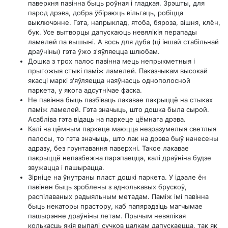
паверхня павінна быць роўная і гладкая. Зрэшты, для
парод дрэва, добра ўбіраюць вільгаць, робіцца
выключэнне. Гэта, напрыклад, ятоба, бяроза, вішня, клён,
бук. Усе вытворцы дапускаюць невялікія перапады
ламелей па вышыні. А вось для дуба (ці іншай стабільнай
драўніны) гэта ўжо з'яўляецца шлюбам.
Дошка з трох палос павінна мець непрыкметныя і
прыгожыя стыкі паміж ламелей. Паказчыкам высокай
якасці маркі з'яўляецца наяўнасць однополосной
паркета, у якога адсутнічае фаска.
Не павінна быць пазбіваць лакавае пакрыццё на стыках
паміж ламелей. Гэта значыць, што дошка была сырой.
Асабліва гэта відаць на паркеце цёмнага дрэва.
Калі на цёмным паркеце маюцца незразумелыя светлыя
палосы, то гэта значыць, што лак на дрэва быў нанесены
адразу, без грунтавання паверхні. Такое лакавае
пакрыццё непазбежна парэпаецца, калі драўніна будзе
звужацца і пашырацца.
Зірніце на ўнутраны пласт дошкі паркета. У ідэале ён
павінен быць зроблены з аднолькавых брускоў,
распілаваных радыяльным метадам. Паміж імі павінна
быць некаторы прастору, каб папярэдзіць магчымае
пашырэнне драўніны летам. Прычым невялікая
колькасць якія выпалі сучков цалкам дапускаецца, так як