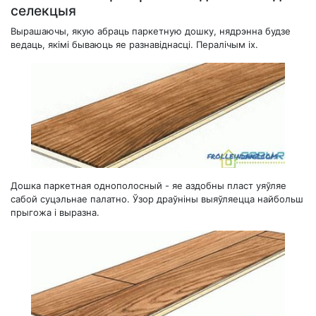
селекцыя
Вырашаючы, якую абраць паркетную дошку, нядрэнна будзе
ведаць, якімі бываюць яе разнавіднасці. Пералічым іх.
Дошка паркетная однополосный - яе аздобны пласт уяўляе
сабой суцэльнае палатно. Ўзор драўніны выяўляецца найбольш
прыгожа і выразна.