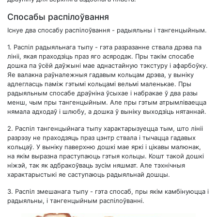
Спосабы распілоўвання
Існуе два спосабу распілоўвання - радыяльны і тангенцыйным.
1.
Распіл радыяльнага тыпу
- гэта разразанне ствала дрэва па
лініі, якая праходзіць праз яго асяродак. Пры такім спосабе
дошка па ўсёй даўжыні мае аднастайную тэкстуру і афарбоўку.
Яе валакна раўналежныя гадавым кольцам дрэва, у выніку
адлегласць паміж гэтымі кольцамі вельмі маленькае. Пры
радыяльным спосабе драўніна ўсыхае і набракае ў два разы
менш, чым пры тангенцыйным. Але пры гэтым атрымліваецца
нямала адходаў і шлюбу, а дошка ў выніку выходзіць нятаннай.
2.
Распіл тангенцыйнага тыпу
характарызуецца тым, што лініі
разрэзу не праходзяць праз цэнтр ствала і тычацца гадавых
кольцаў. У выніку паверхню дошкі мае яркі і цікавы малюнак,
на якім выразна праступаюць гэтыя кольцы. Кошт такой дошкі
ніжэй, так як адбракоўваць зусім няшмат. Але тэхнічныя
характарыстыкі яе саступаюць радыяльнай дошцы.
3.
Распіл змешанага тыпу
- гэта спосаб, пры якім камбінуюцца і
радыяльны, і тангенцыйным распілоўванні.