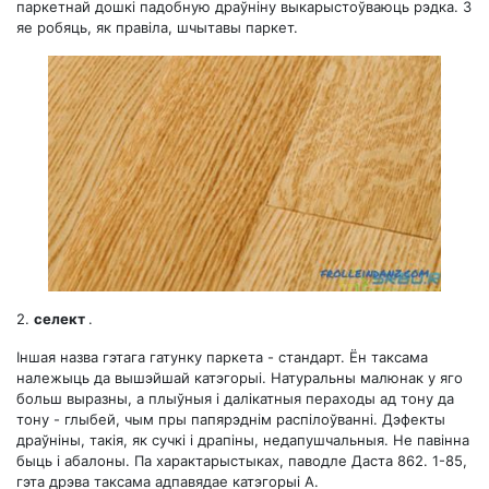
паркетнай дошкі падобную драўніну выкарыстоўваюць рэдка. З
яе робяць, як правіла, шчытавы паркет.
2.
селект
.
Іншая назва гэтага гатунку паркета - стандарт. Ён таксама
належыць да вышэйшай катэгорыі. Натуральны малюнак у яго
больш выразны, а плыўныя і далікатныя пераходы ад тону да
тону - глыбей, чым пры папярэднім распілоўванні. Дэфекты
драўніны, такія, як сучкі і драпіны, недапушчальныя. Не павінна
быць і абалоны. Па характарыстыках, паводле Даста 862. 1-85,
гэта дрэва таксама адпавядае катэгорыі А.