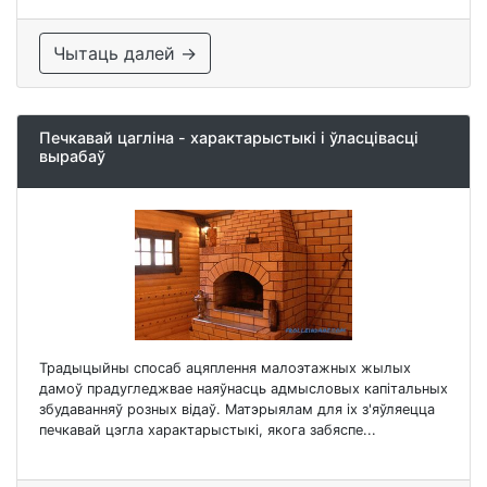
Чытаць далей →
Печкавай цагліна - характарыстыкі і ўласцівасці
вырабаў
Традыцыйны спосаб ацяплення малоэтажных жылых
дамоў прадугледжвае наяўнасць адмысловых капітальных
збудаванняў розных відаў. Матэрыялам для іх з'яўляецца
печкавай цэгла характарыстыкі, якога забяспе...