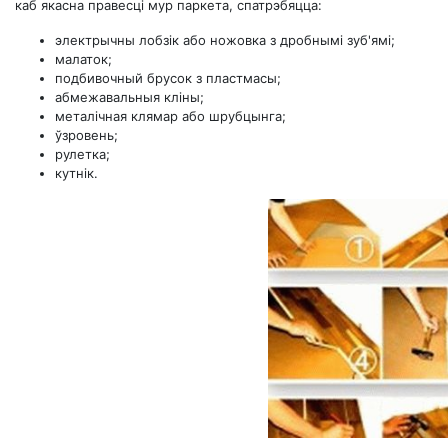
каб якасна правесці мур паркета, спатрэбяцца:
электрычны лобзік або ножовка з дробнымі зуб'ямі;
малаток;
подбивочный брусок з пластмасы;
абмежавальныя кліны;
металічная клямар або шрубцынга;
ўзровень;
рулетка;
кутнік.