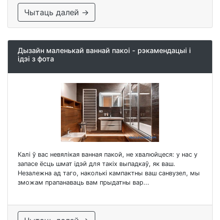
Чытаць далей →
Дызайн маленькай ваннай пакоі - рэкамендацыі і
ідэі з фота
Калі ў вас невялікая ванная пакой, не хвалюйцеся: у нас у
запасе ёсць шмат ідэй для такіх выпадкаў, як ваш.
Незалежна ад таго, наколькі кампактны ваш санвузел, мы
зможам прапанаваць вам прыдатны вар...