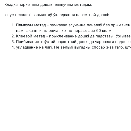
Кладка паркетных дошак плывучым метадам.
Існуе некалькі варыянтаў ўкладвання паркетнай дошкі:
Плывучы метад - замкавае злучэнне панэляў без прымянен
памяшканнях, плошча якіх не перавышае 60 кв. м.
Клеевой метад - прыклейванне дошкі да падставы. Ўжываецц
Прибивание тоўстай паркетнай дошкі да чарнавога падлозе
укладванне на лагі. Не вельмі выгадны спосаб з-за таго, шт