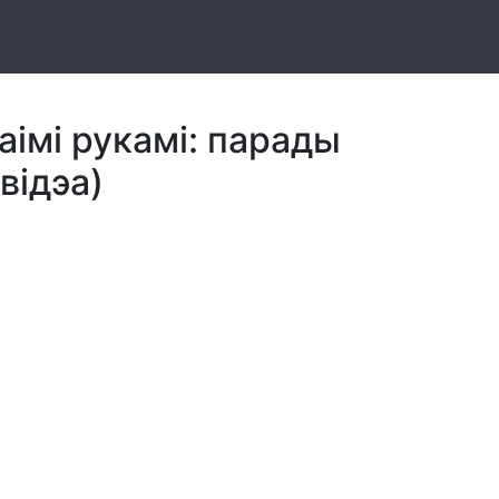
аімі рукамі: парады
відэа)