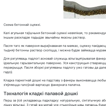
Схема бетоннай сцяжкі.
Калі агульная таўшчыня бетоннай сцяжкі невялікая, то рэкамен
іншым раскладзе падыдзе звычайны якасны раствор.
Пасля таго як паверхня выраўнаваная па маяках, сцяжку пакідаюць
тыдняў бетонны раствор схопіцца, і можна будзе займацца мурам
Для рэгуляваць падлогі асновай служыць вільгацятрывалая фанер
ідэальную гарызантальную паверхню. Уся канструкцыя ствараецца
перакрыцця. Пасля зборкі рэгуляваны падлогу ужо гатовы да дал
гадоў.
Кладка паркетнай дошкі на падставу з фанеры выконваецца любым
з'яўляецца галоўнай вартасцю фанернага палатна.
Тэхналогія кладкі палавой дошкі
Перш за ўсё укладваюць падкладку: натуральную, сінтэтычную або
лішку вільгаці. З гэтай жа мэтай усе стыкоўныя швы латаюць буда