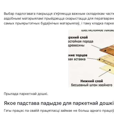
Выбар падлогавага пакрыцця з'яўляецца важным складнікам часткай
аздобнымі матэрыяламі прыйдзецца скарыстацца для ператварэнн
самых прыярытэтных будаўнічых матэрыялаў, і таму кладка паркетн
Прылада паркетнай дошкі.
Якое падстава падыдзе для паркетнай дошкі
Гэты працэс па сваёй працягласці займае не больш аднаго працоўн