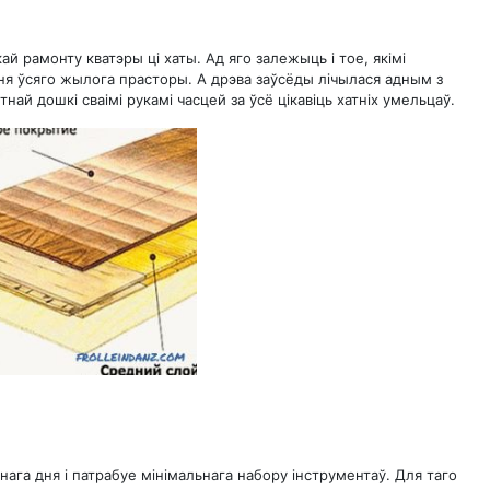
 рамонту кватэры ці хаты. Ад яго залежыць і тое, якімі
я ўсяго жылога прасторы. А дрэва заўсёды лічылася адным з
ай дошкі сваімі рукамі часцей за ўсё цікавіць хатніх умельцаў.
ага дня і патрабуе мінімальнага набору інструментаў. Для таго