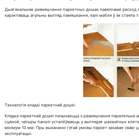
Дыяганальнае размяшчэнне паркетных дошак павялічвае расход н
карэктаваць агульны выгляд памяшкання, калі мэбля ў ім стаяла т
Тэхналогія кладкі паркетнай дошкі.
Кладка паркетнай дошкі пачынаецца з размяшчэння паралельна а
сцяной, чатыры панэлі усталёўваюць у выглядзе шахматных клета
мінімум 10 мм. Пры выкананні гэтай умовы паркет захавае сваю 
эксплуатацыі.