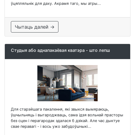
ўцяпляльнік для даху. Акрамя таго, мы атры...
Чытаць далей →
Студыя або аднапакаёвая кватэра - што лепш
Для старэйшага пакалення, які звыкся вымяраюць,
ўшчыльняць і выгароджваць, сама ідэя вольнай прасторы
без сцен і перагародак здалася б дзікай. Але час дыктуе
свае перавагі - і вось ужо забудоўшчыкі...