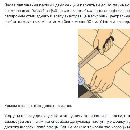
Пасля падганяння першых двух секцый паркетнай дошкі пачынаюц
размешчаную бліжэй за ўсё да сцяны, неабходна пакараціць з дап
папярочны стык аднаго шэрагу знаходзіцца насупраць цэнтральна
разбег паміж стыкамі не можа быць менш 50 см. У іншым выпадку
Крысы з паркетных дошак па лагах.
У другім шэрагу дошкі ўстаўляюць у пазы папярэдняга шэрагу, вы
замацоўваюць. Такім жа спосабам далучаюць наступную дошку ў д
другога шэрагу і падбіваюць. Затым можна трывала зафіксаваць ма