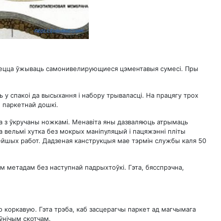
дуецца ўжываць самонивелирующиеся цэментавыя сумесі. Пры
 у спакоі да высыхання і набору трываласці. На працягу трох
 паркетнай дошкі.
а з ўкручаны ножкамі. Менавіта яны дазваляюць атрымаць
 вельмі хутка без мокрых маніпуляцый і пацяжэнні пліты
ейшых работ. Дадзеная канструкцыя мае тэрмін службы каля 50
 метадам без наступнай падрыхтоўкі. Гэта, бясспрэчна,
 коркавую. Гэта трэба, каб засцерагчы паркет ад магчымага
ўнічым скотчам.