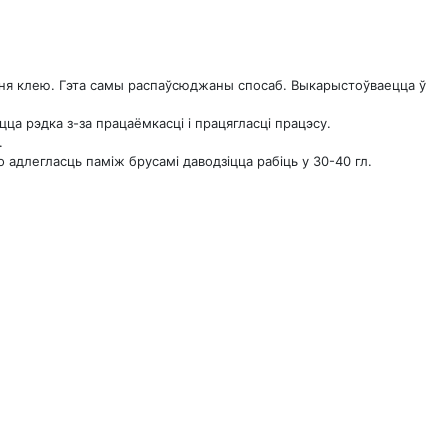
ня клею. Гэта самы распаўсюджаны спосаб. Выкарыстоўваецца ў
а рэдка з-за працаёмкасці і працягласці працэсу.
.
о адлегласць паміж брусамі даводзіцца рабіць у 30-40 гл.