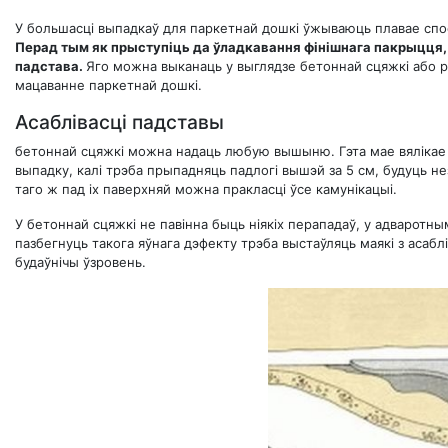
У большасці выпадкаў для паркетнай дошкі ўжываюць плавае спос
Перад тым як прыступіць да ўладкавання фінішнага пакрыцця, 
падстава.
Яго можна выканаць у выглядзе бетоннай сцяжкі або р
мацаванне паркетнай дошкі.
Асаблівасці падставы
бетоннай сцяжкі можна надаць любую вышыню. Гэта мае вялікае 
выпадку, калі трэба прыпадняць падлогі вышэй за 5 см, будуць не
таго ж пад іх паверхняй можна пракласці ўсе камунікацыі.
У бетоннай сцяжкі не павінна быць ніякіх перападаў, у адваротн
пазбегнуць такога яўнага дэфекту трэба выстаўляць маякі з асабл
будаўнічы ўзровень.