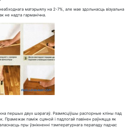
еабходнага матэрыялу на 2-7%, але мае здольнасць візуальна
ак не надта гарманічна.
кна першых двух шэрагаў. Размясціўшы распорные кліны пад
к. Прамежак паміж сцяной і падлогай павінен раўняцца як
цэласнасць пры ўзнікненні тэмпературнага перападу падчас