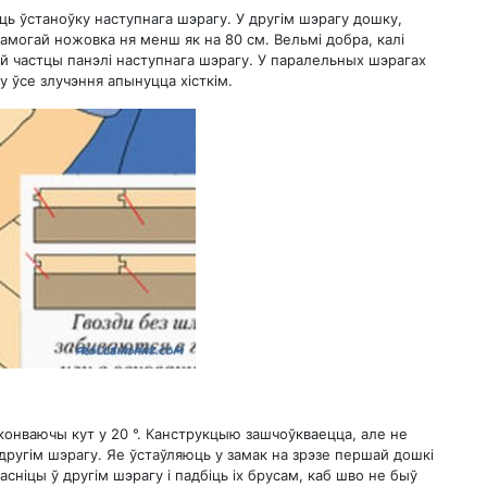
ь ўстаноўку наступнага шэрагу. У другім шэрагу дошку,
амогай ножовка ня менш як на 80 см. Вельмі добра, калі
й частцы панэлі наступнага шэрагу. У паралельных шэрагах
 ўсе злучэння апынуцца хісткім.
конваючы кут у 20 °. Канструкцыю зашчоўкваецца, але не
ругім шэрагу. Яе ўстаўляюць у замак на зрэзе першай дошкі
сніцы ў другім шэрагу і падбіць іх брусам, каб шво не быў