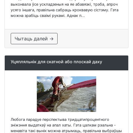
выконвала ўсе ускладзеныя на яе абавязкі, трэба, апроч
усяго іншага, правільна сабраць кроквавую сістэму. Гэта
можна зрабіць сваімі рукамі. Аднак п...
Чытаць далей →
Уцяпляльнік для скатной або плоскай даху
Любога парадуе перспектыва тридцатипроцентного
зніжэння выдаткаў на апал хаты. Гэта цалкам рэальна -
менавіта такі вынік можна атрымаць, правільна выбраўшы