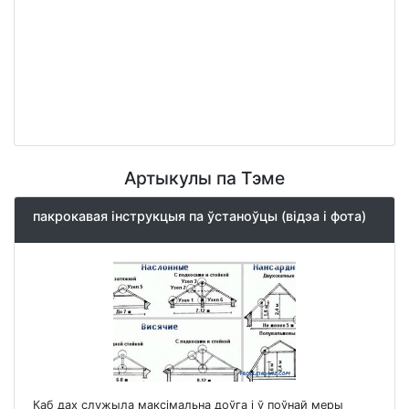
Артыкулы па Тэме
пакрокавая інструкцыя па ўстаноўцы (відэа і фота)
Каб дах служыла максімальна доўга і ў поўнай меры